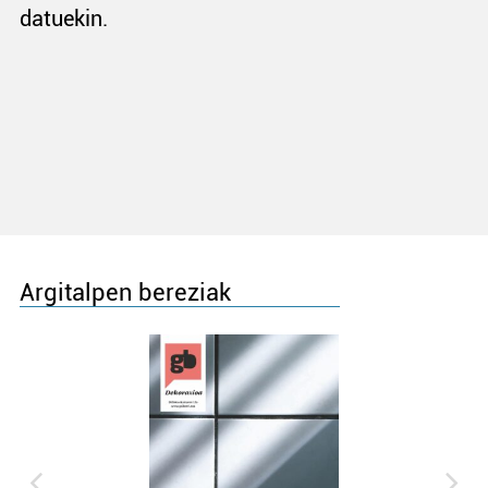
datuekin.
Argitalpen bereziak