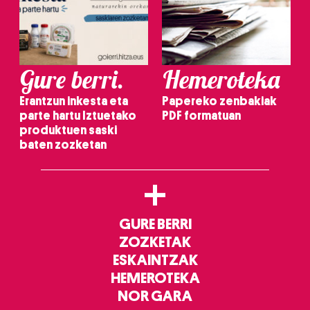
Gure berri.
Hemeroteka
Erantzun inkesta eta
Papereko zenbakiak
parte hartu Iztuetako
PDF formatuan
produktuen saski
baten zozketan
+
GURE BERRI
ZOZKETAK
ESKAINTZAK
HEMEROTEKA
NOR GARA