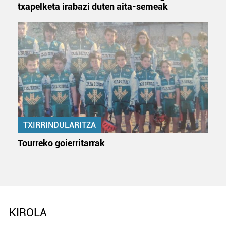
txapelketa irabazi duten aita-semeak
TXIRRINDULARITZA
Tourreko goierritarrak
KIROLA