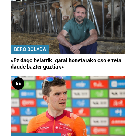
BERO BOLADA
«Ez dago belarrik; garai honetarako oso erreta
daude bazter guztiak»