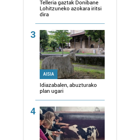
Telleria gaztak Donibane
Lohitzuneko azokara iritsi
dira
3
AISIA
Idiazabalen, abuzturako
plan ugari
4