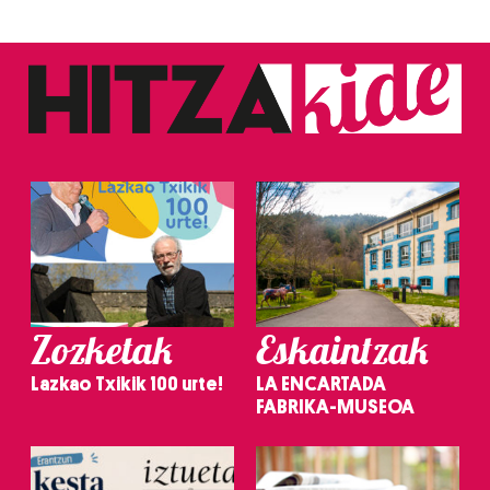
Zozketak
Eskaintzak
Lazkao Txikik 100 urte!
LA ENCARTADA
FABRIKA-MUSEOA