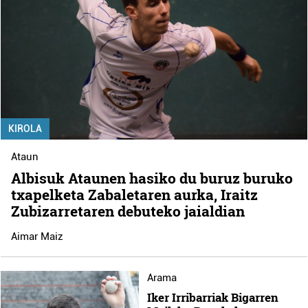
KIROLA
Ataun
Albisuk Ataunen hasiko du buruz buruko
txapelketa Zabaletaren aurka, Iraitz
Zubizarretaren debuteko jaialdian
Aimar Maiz
Arama
Iker Irribarriak Bigarren