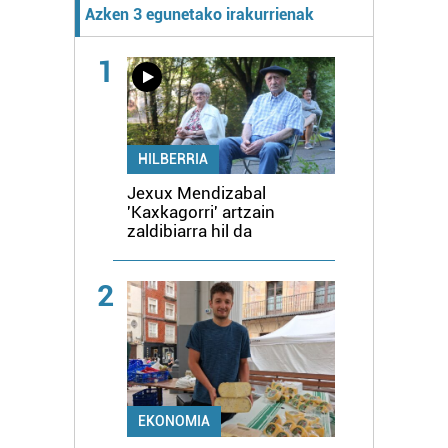
Azken 3 egunetako irakurrienak
1
HILBERRIA
Jexux Mendizabal
'Kaxkagorri' artzain
zaldibiarra hil da
2
EKONOMIA