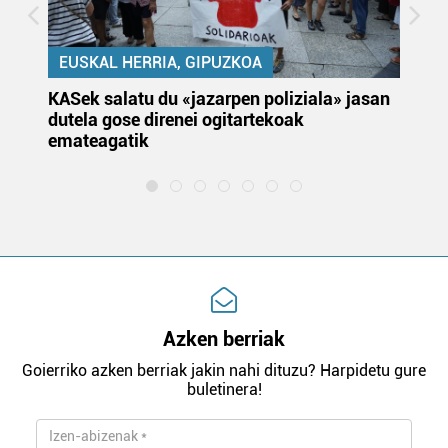
EUSKAL HERRIA, GIPUZKOA
KASek salatu du «jazarpen poliziala» jasan
Pa
dutela gose direnei ogitartekoak
da
emateagatik
«s
Azken berriak
Goierriko azken berriak jakin nahi dituzu? Harpidetu gure
buletinera!