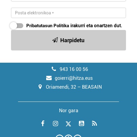
Pribatutasun Politika
irakurri eta onartzen dut.
Harpidetu
943 16 00 56
goierri@hitza.eus
Oriamendi, 32 – BEASAIN
Nor gara