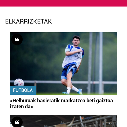
ELKARRIZKETAK
FUTBOLA
«Helburuak hasieratik markatzea beti gaiztoa
izaten da»