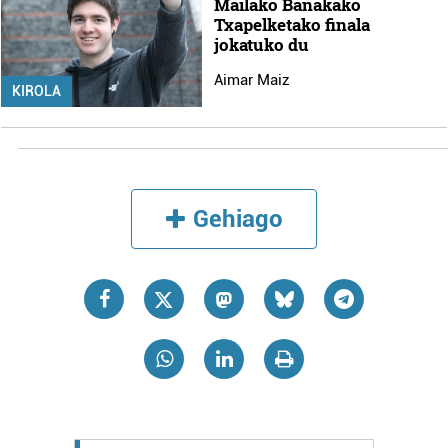
Mailako Banakako
Txapelketako finala
jokatuko du
Aimar Maiz
KIROLA
Gehiago