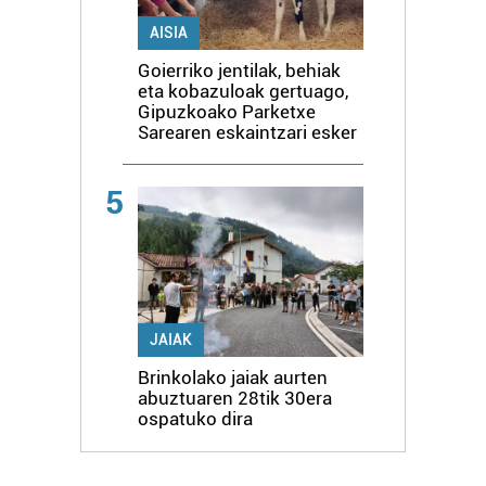
AISIA
Goierriko jentilak, behiak
eta kobazuloak gertuago,
Gipuzkoako Parketxe
Sarearen eskaintzari esker
5
JAIAK
Brinkolako jaiak aurten
abuztuaren 28tik 30era
ospatuko dira