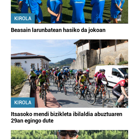
KIROLA
Beasain larunbatean hasiko da jokoan
KIROLA
Itsasoko mendi bizikleta ibilaldia abuztuaren
29an egingo dute