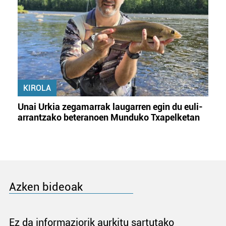
KIROLA
Unai Urkia zegamarrak laugarren egin du euli-
arrantzako beteranoen Munduko Txapelketan
Azken bideoak
Ez da informaziorik aurkitu sartutako