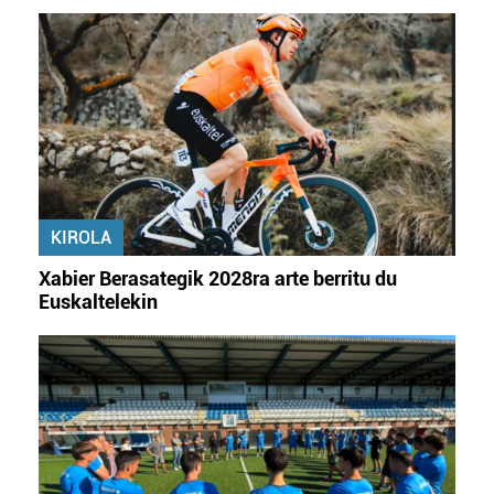
KIROLA
Xabier Berasategik 2028ra arte berritu du
Euskaltelekin