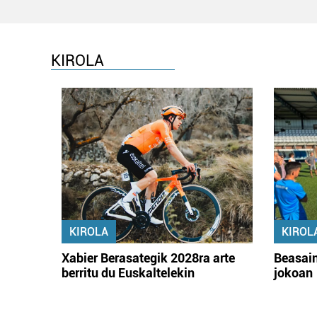
KIROLA
KIROLA
KIROL
Xabier Berasategik 2028ra arte
Beasain
berritu du Euskaltelekin
jokoan