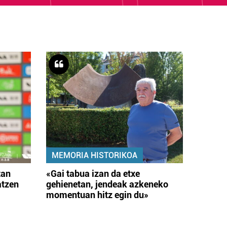
MEMORIA HISTORIKOA
tan
«Gai tabua izan da etxe
atzen
gehienetan, jendeak azkeneko
momentuan hitz egin du»