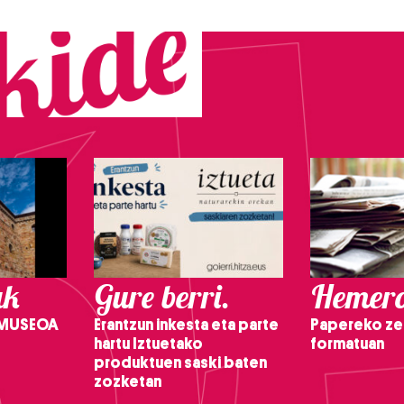
ak
Gure berri.
Hemero
 MUSEOA
Erantzun inkesta eta parte
Papereko ze
hartu Iztuetako
formatuan
produktuen saski baten
zozketan