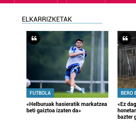
ELKARRIZKETAK
FUTBOLA
BERO 
«Helburuak hasieratik markatzea
«Ez dag
beti gaiztoa izaten da»
honetar
bazter 