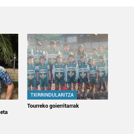
TXIRRINDULARITZA
:
Tourreko goierritarrak
eta
k