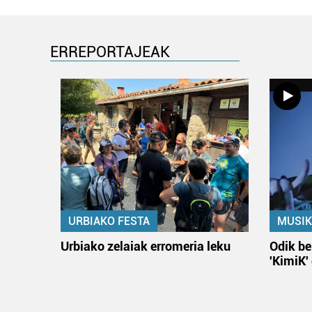
ERREPORTAJEAK
URBIAKO FESTA
MUSIK
Urbiako zelaiak erromeria leku
Odik be
'KimiK'