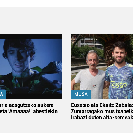
A
MUSA
rria ezagutzeko aukera
Euxebio eta Ekaitz Zabala
 eta 'Amaaaa!' abestiekin
Zumarragako mus txapelk
irabazi duten aita-semea