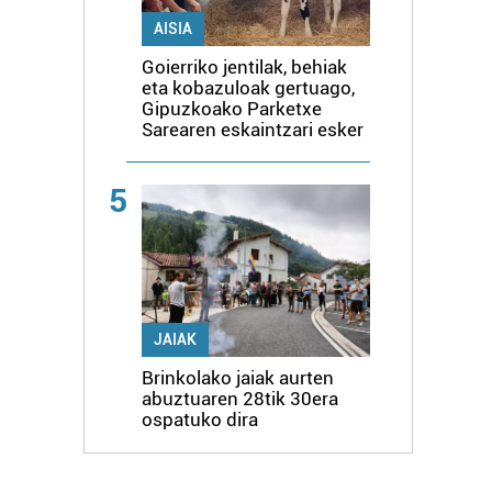
AISIA
Goierriko jentilak, behiak
eta kobazuloak gertuago,
Gipuzkoako Parketxe
Sarearen eskaintzari esker
5
JAIAK
Brinkolako jaiak aurten
abuztuaren 28tik 30era
ospatuko dira