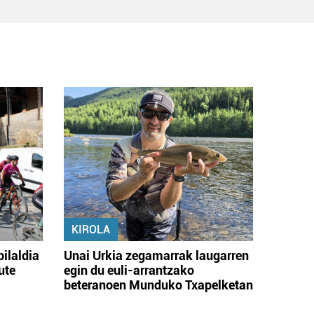
KIROLA
bilaldia
Unai Urkia zegamarrak laugarren
ute
egin du euli-arrantzako
beteranoen Munduko Txapelketan