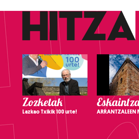
Zozketak
Eskaintz
Lazkao Txikik 100 urte!
ARRANTZALEEN