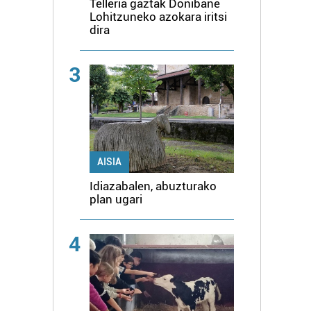
Telleria gaztak Donibane
Lohitzuneko azokara iritsi
dira
3
AISIA
Idiazabalen, abuzturako
plan ugari
4