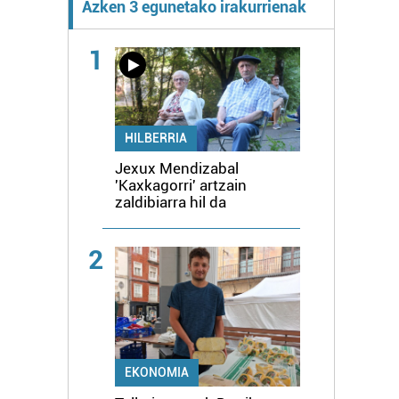
Azken 3 egunetako irakurrienak
1
HILBERRIA
Jexux Mendizabal
'Kaxkagorri' artzain
zaldibiarra hil da
2
EKONOMIA