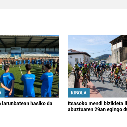
A
KIROLA
 larunbatean hasiko da
Itsasoko mendi bizikleta i
abuztuaren 29an egingo d