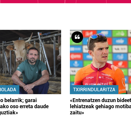
BOLADA
TXIRRINDULARITZA
o belarrik; garai
«Entrenatzen duzun bidee
ako oso erreta daude
lehiatzeak gehiago motib
guztiak»
zaitu»