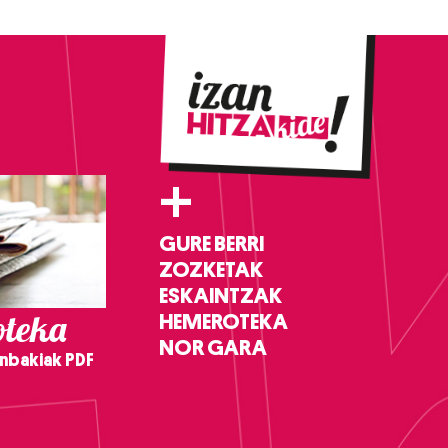
+
GURE BERRI
ZOZKETAK
ESKAINTZAK
teka
HEMEROTEKA
NOR GARA
nbakiak PDF