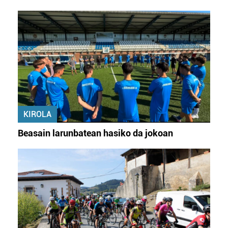
KIROLA
Beasain larunbatean hasiko da jokoan