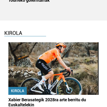
Tourreko goierritarrak
KIROLA
KIROLA
Xabier Berasategik 2028ra arte berritu du
Euskaltelekin