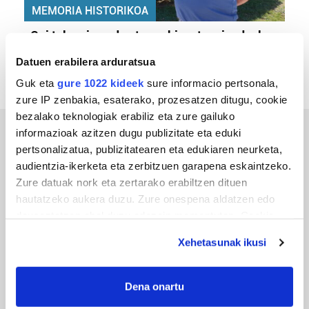
MEMORIA HISTORIKOA
«Gai tabua izan da etxe gehienetan, jendeak
azkeneko momentuan hitz egin du»
Datuen erabilera arduratsua
Guk eta
gure 1022 kideek
sure informacio pertsonala,
zure IP zenbakia, esaterako, prozesatzen ditugu, cookie
bezalako teknologiak erabiliz eta zure gailuko
informazioak azitzen dugu publizitate eta eduki
ERREPORTAJEAK
pertsonalizatua, publizitatearen eta edukiaren neurketa,
audientzia-ikerketa eta zerbitzuen garapena eskaintzeko.
Zure datuak nork eta zertarako erabiltzen dituen
hautatzeko aukera duzu. Zure onespena aldatzen edo
deuseztatzen ahal duzu edozein momentutan, Cookie
deklaraziotik edo Privacy triggerean klikatuz.
Xehetasunak ikusi
If you allow, we would also like to:
Collect information about your geographical
Dena onartu
location which can be accurate to within several