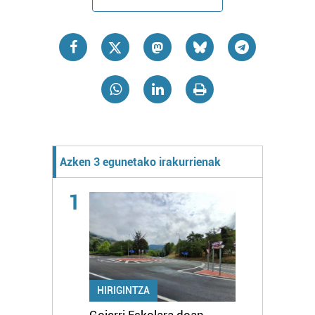
Azken 3 egunetako irakurrienak
1
HIRIGINTZA