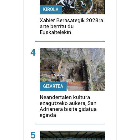
KIROLA
Xabier Berasategik 2028ra
arte berritu du
Euskaltelekin
4
GIZARTEA
Neandertalen kultura
ezagutzeko aukera, San
Adrianera bisita gidatua
eginda
5