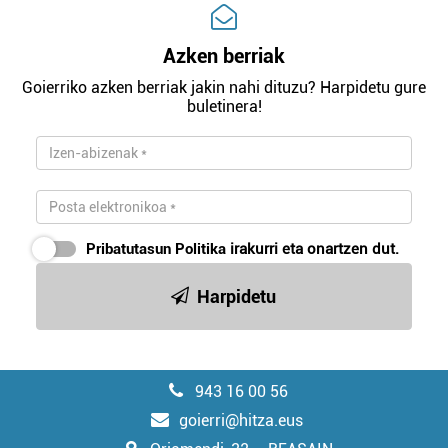
Azken berriak
Goierriko azken berriak jakin nahi dituzu? Harpidetu gure
buletinera!
Pribatutasun Politika
irakurri eta onartzen dut.
Harpidetu
943 16 00 56
goierri@hitza.eus