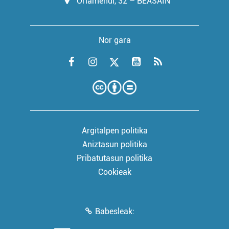
Oriamendi, 32 – BEASAIN
Nor gara
Argitalpen politika
Aniztasun politika
Pribatutasun politika
Cookieak
Babesleak: