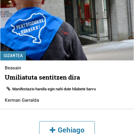
GIZARTEA
Beasain
Umiliatuta sentitzen dira
Manifestazio handia egin nahi dute hilabete barru
Kerman Garralda
Gehiago