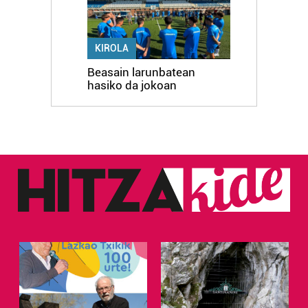
KIROLA
Beasain larunbatean
hasiko da jokoan