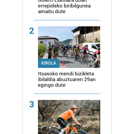
Goierri Eskolara doan
errepideko biribilgunea
amaitu dute
2
KIROLA
Itsasoko mendi bizikleta
ibilaldia abuztuaren 29an
egingo dute
3