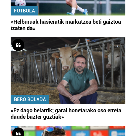
FUTBOLA
«Helburuak hasieratik markatzea beti gaiztoa
izaten da»
BERO BOLADA
«Ez dago belarrik; garai honetarako oso erreta
daude bazter guztiak»