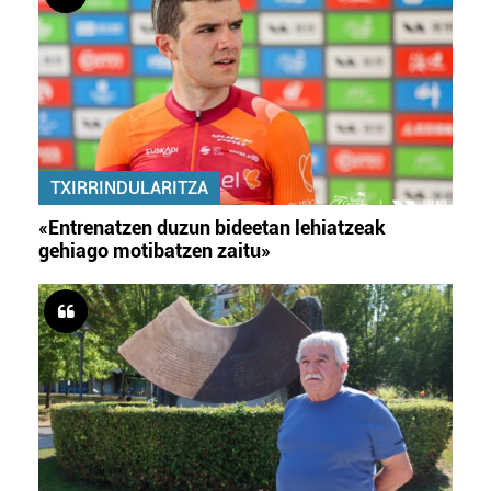
TXIRRINDULARITZA
«Entrenatzen duzun bideetan lehiatzeak
gehiago motibatzen zaitu»