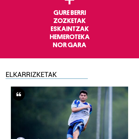
GURE BERRI
ZOZKETAK
ESKAINTZAK
HEMEROTEKA
NOR GARA
ELKARRIZKETAK