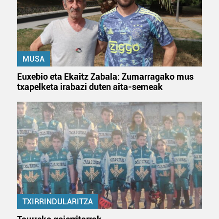
Lortu zure datu pertsonalak prozesatzeko moduari
buruzko informazio gehiago eta ezarri zure lehentasunak
datuen atalean. Edozein unetan alda edo ken dezakezu
MUSA
zure baimena Cookieen adierazpenean.
Euxebio eta Ekaitz Zabala: Zumarragako mus
Webgune honek cookie propioak eta hirugarrenen cookie-
txapelketa irabazi duten aita-semeak
fitxategiak erabiltzen ditu. Zure esperientzia eta
zerbitzuak hobetzeko asmoz, cookie teknologiaz
baliatzen gara. Ohar hau onartuz gero, teknologia hori
erabiltzeko baimen esplizitua ematen diguzu.
Gehiago
irakurri
TXIRRINDULARITZA