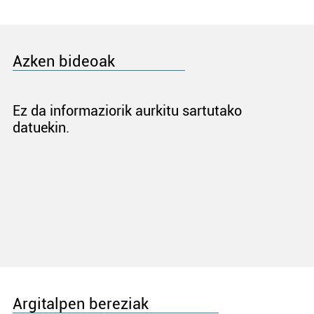
Azken bideoak
Ez da informaziorik aurkitu sartutako
datuekin.
Argitalpen bereziak