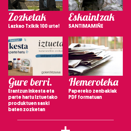
Zozketak
Eskaintzak
Lazkao Txikik 100 urte!
SANTIMAMIÑE
Gure berri.
Hemeroteka
Erantzun inkesta eta
Papereko zenbakiak
parte hartu Iztuetako
PDF formatuan
produktuen saski
baten zozketan
+