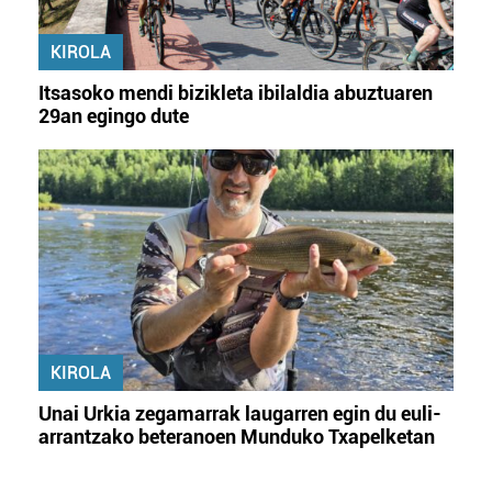
KIROLA
Itsasoko mendi bizikleta ibilaldia abuztuaren
29an egingo dute
KIROLA
Unai Urkia zegamarrak laugarren egin du euli-
arrantzako beteranoen Munduko Txapelketan