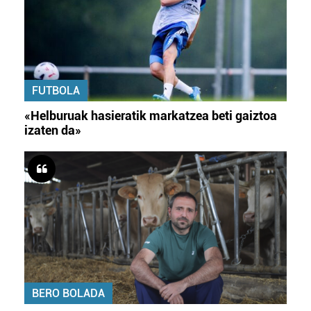
FUTBOLA
«Helburuak hasieratik markatzea beti gaiztoa
izaten da»
BERO BOLADA