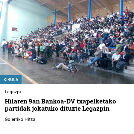
KIROLA
Legazpi
Hilaren 9an Bankoa-DV txapelketako
partidak jokatuko dituzte Legazpin
Goierriko Hitza