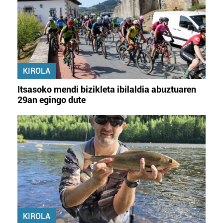
KIROLA
Itsasoko mendi bizikleta ibilaldia abuztuaren
29an egingo dute
KIROLA