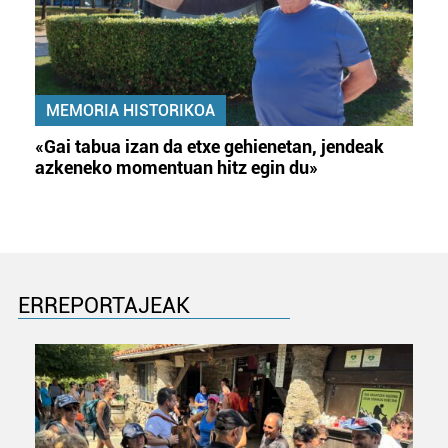
MEMORIA HISTORIKOA
«Gai tabua izan da etxe gehienetan, jendeak
azkeneko momentuan hitz egin du»
ERREPORTAJEAK