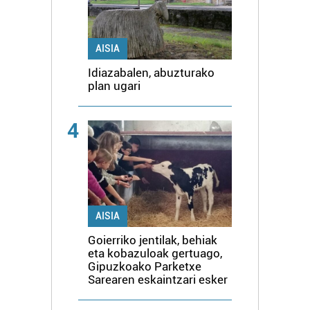
AISIA
Idiazabalen, abuzturako
plan ugari
4
AISIA
Goierriko jentilak, behiak
eta kobazuloak gertuago,
Gipuzkoako Parketxe
Sarearen eskaintzari esker