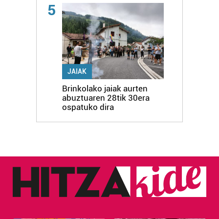
5
JAIAK
Brinkolako jaiak aurten
abuztuaren 28tik 30era
ospatuko dira