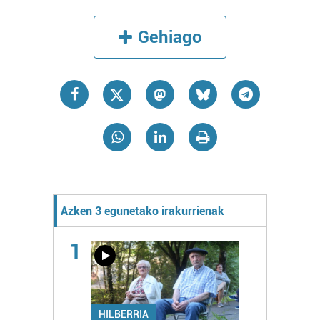
Gehiago
Azken 3 egunetako irakurrienak
1
HILBERRIA