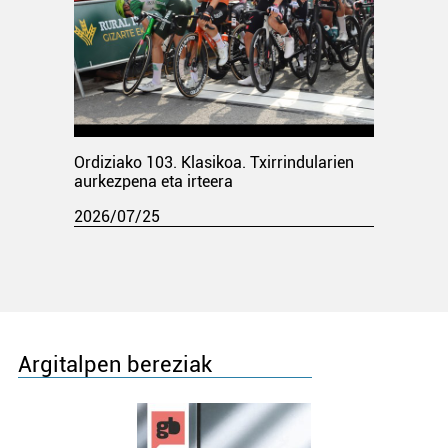
Ordiziako 103. Klasikoa. Txirrindularien
aurkezpena eta irteera
2026/07/25
Argitalpen bereziak