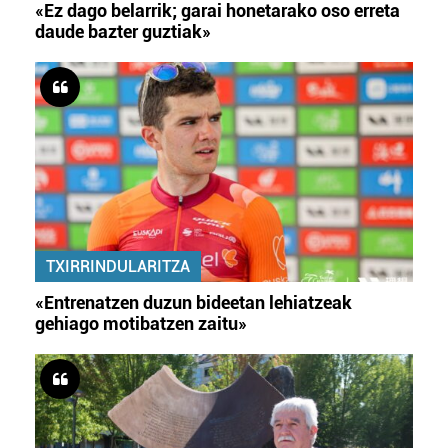
«Ez dago belarrik; garai honetarako oso erreta
daude bazter guztiak»
TXIRRINDULARITZA
«Entrenatzen duzun bideetan lehiatzeak
gehiago motibatzen zaitu»