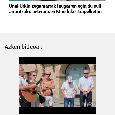
Unai Urkia zegamarrak laugarren egin du euli-
arrantzako beteranoen Munduko Txapelketan
Azken bideoak