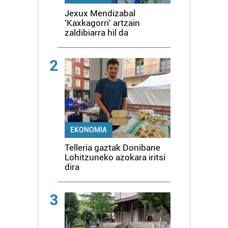
Jexux Mendizabal
'Kaxkagorri' artzain
zaldibiarra hil da
2
EKONOMIA
Telleria gaztak Donibane
Lohitzuneko azokara iritsi
dira
3