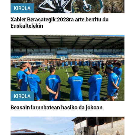
erabiltzeko baimen esplizitua ematen diguzu.
Gehiago
KIROLA
irakurri
Xabier Berasategik 2028ra arte berritu du
Euskaltelekin
KIROLA
Beasain larunbatean hasiko da jokoan