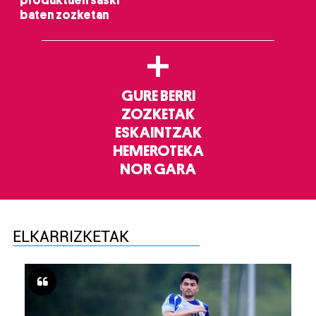
produktuen saski
baten zozketan
+
GURE BERRI
ZOZKETAK
ESKAINTZAK
HEMEROTEKA
NOR GARA
ELKARRIZKETAK