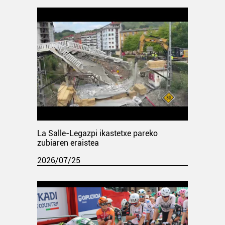
La Salle-Legazpi ikastetxe pareko
zubiaren eraistea
2026/07/25