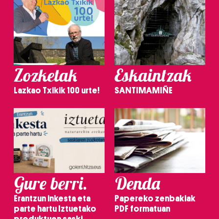
Zozketak
Eskaintzak
Lazkao Txikik 100 urte!
SANTIMAMIÑE
Gure berri.
Denda
Erantzun inkesta eta
Papereko zenbakiak
parte hartu Iztuetako
PDF formatuan