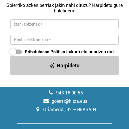
Goierriko azken berriak jakin nahi dituzu? Harpidetu gure
buletinera!
Pribatutasun Politika
irakurri eta onartzen dut.
Harpidetu
943 16 00 56
goierri@hitza.eus
Oriamendi, 32 – BEASAIN