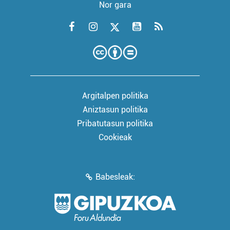
Nor gara
Argitalpen politika
Aniztasun politika
Pribatutasun politika
Cookieak
Babesleak: