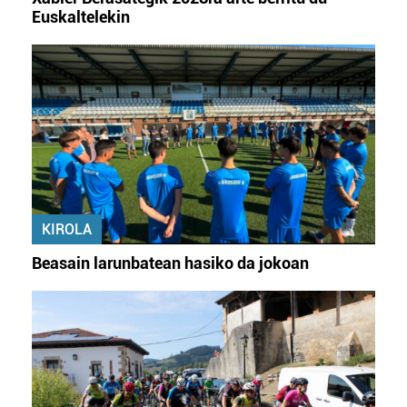
zerbitzuak hobetzeko asmoz, cookie teknologiaz
Euskaltelekin
baliatzen gara. Ohar hau onartuz gero, teknologia hori
erabiltzeko baimen esplizitua ematen diguzu.
Gehiago
irakurri
KIROLA
Beasain larunbatean hasiko da jokoan