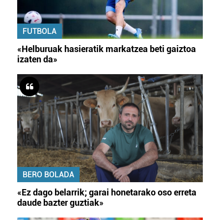
FUTBOLA
«Helburuak hasieratik markatzea beti gaiztoa
izaten da»
BERO BOLADA
«Ez dago belarrik; garai honetarako oso erreta
daude bazter guztiak»