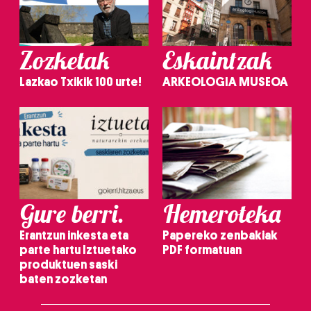
Zozketak
Eskaintzak
Lazkao Txikik 100 urte!
ARKEOLOGIA MUSEOA
Gure berri.
Hemeroteka
Erantzun inkesta eta
Papereko zenbakiak
parte hartu Iztuetako
PDF formatuan
produktuen saski
baten zozketan