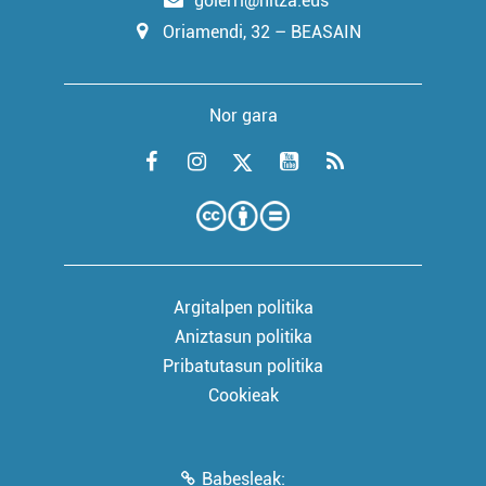
goierri@hitza.eus
Oriamendi, 32 – BEASAIN
Nor gara
Argitalpen politika
Aniztasun politika
Pribatutasun politika
Cookieak
Babesleak: