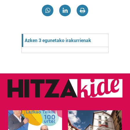
Azken 3 egunetako irakurrienak