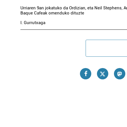
Urriaren 9an jokatuko da Ordizian, eta Neil Stephens, Arr
Baque Cafeak omenduko dituzte
I. Gurrutxaga