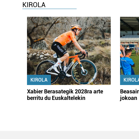
KIROLA
KIROLA
KIROL
Xabier Berasategik 2028ra arte
Beasain
berritu du Euskaltelekin
jokoan