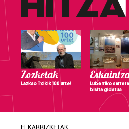
Zozketak
Eskaintz
Lazkao Txikik 100 urte!
Luberriko sarrera
bisita gidatua
ELKARRIZKETAK