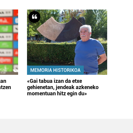
MEMORIA HISTORIKOA
tan
«Gai tabua izan da etxe
atzen
gehienetan, jendeak azkeneko
momentuan hitz egin du»