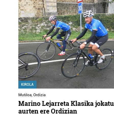
KIROLA
Mutiloa
,
Ordizia
Marino Lejarreta Klasika jokat
aurten ere Ordizian