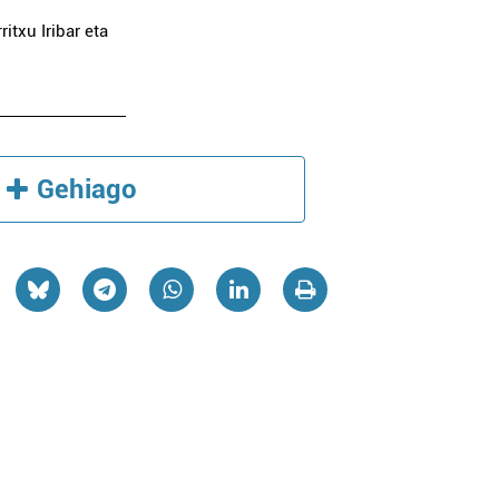
itxu Iribar eta
Gehiago