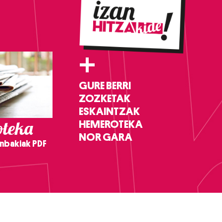
+
GURE BERRI
ZOZKETAK
ESKAINTZAK
teka
HEMEROTEKA
NOR GARA
nbakiak PDF