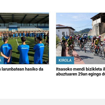
A
KIROLA
 larunbatean hasiko da
Itsasoko mendi bizikleta i
abuztuaren 29an egingo d