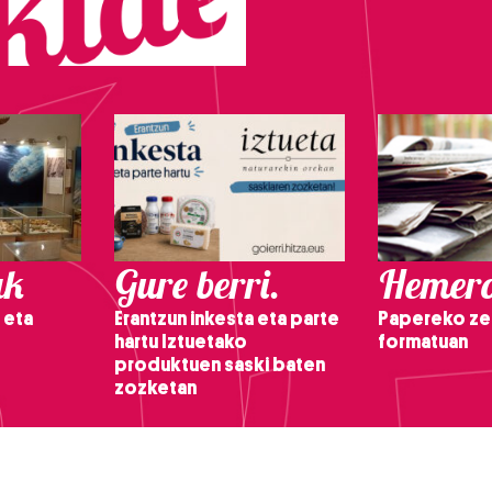
ak
Gure berri.
Hemero
 eta
Erantzun inkesta eta parte
Papereko ze
hartu Iztuetako
formatuan
produktuen saski baten
zozketan