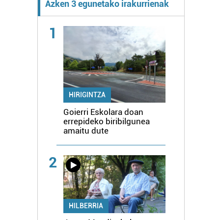
Azken 3 egunetako irakurrienak
1
HIRIGINTZA
Goierri Eskolara doan
errepideko biribilgunea
amaitu dute
2
HILBERRIA