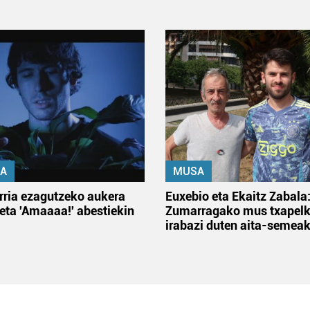
A
MUSA
rria ezagutzeko aukera
Euxebio eta Ekaitz Zabala
 eta 'Amaaaa!' abestiekin
Zumarragako mus txapelk
irabazi duten aita-semea