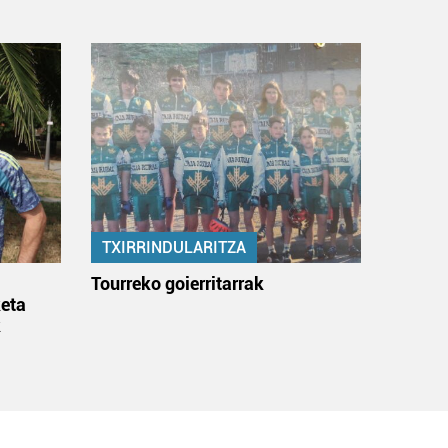
TXIRRINDULARITZA
:
Tourreko goierritarrak
eta
k