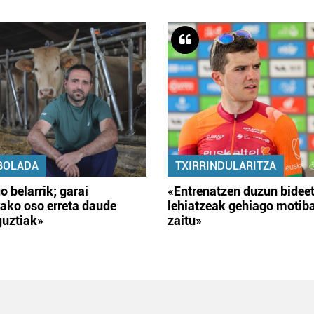
BOLADA
TXIRRINDULARITZA
o belarrik; garai
«Entrenatzen duzun bidee
ako oso erreta daude
lehiatzeak gehiago motib
guztiak»
zaitu»