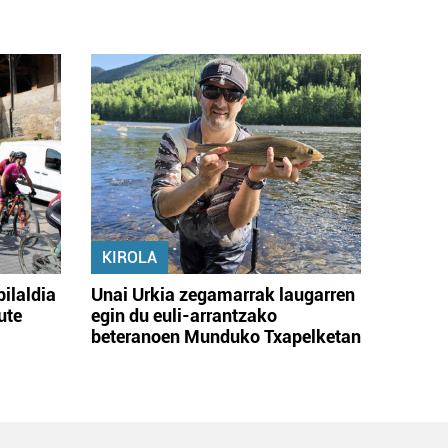
KIROLA
bilaldia
Unai Urkia zegamarrak laugarren
ute
egin du euli-arrantzako
beteranoen Munduko Txapelketan