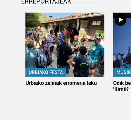
ERREPORTAJEAK
URBIAKO FESTA
MUSIK
Urbiako zelaiak erromeria leku
Odik be
'KimiK'