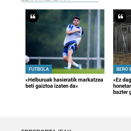
FUTBOLA
BERO 
«Helburuak hasieratik markatzea
«Ez dag
beti gaiztoa izaten da»
honetar
bazter 