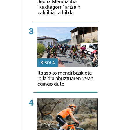
Jexux Mendizabal
'Kaxkagorri' artzain
zaldibiarra hil da
3
KIROLA
Itsasoko mendi bizikleta
ibilaldia abuztuaren 29an
egingo dute
4