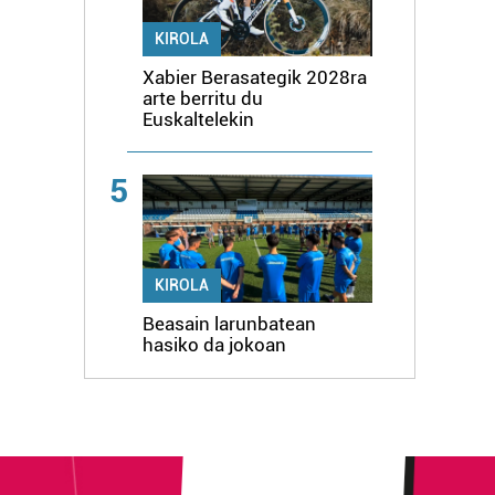
KIROLA
Xabier Berasategik 2028ra
arte berritu du
Euskaltelekin
5
KIROLA
Beasain larunbatean
hasiko da jokoan