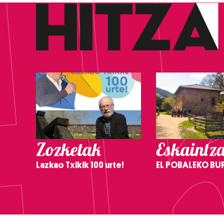
Zozketak
Eskaintz
Lazkao Txikik 100 urte!
EL POBALEKO BU