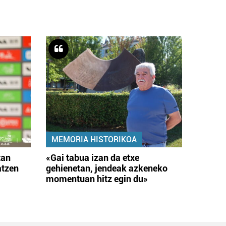
MEMORIA HISTORIKOA
tan
«Gai tabua izan da etxe
atzen
gehienetan, jendeak azkeneko
momentuan hitz egin du»