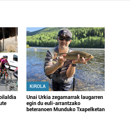
KIROLA
bilaldia
Unai Urkia zegamarrak laugarren
ute
egin du euli-arrantzako
beteranoen Munduko Txapelketan