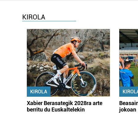
KIROLA
KIROLA
KIROL
Xabier Berasategik 2028ra arte
Beasain
berritu du Euskaltelekin
jokoan