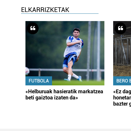
ELKARRIZKETAK
FUTBOLA
BERO 
«Helburuak hasieratik markatzea
«Ez dag
beti gaiztoa izaten da»
honetar
bazter 