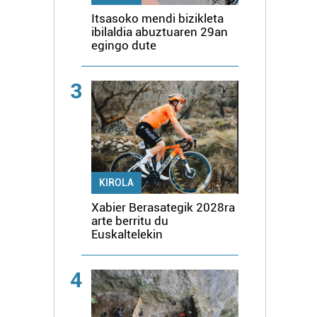
Itsasoko mendi bizikleta
ibilaldia abuztuaren 29an
egingo dute
3
KIROLA
Xabier Berasategik 2028ra
arte berritu du
Euskaltelekin
4