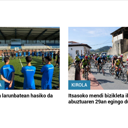
A
KIROLA
 larunbatean hasiko da
Itsasoko mendi bizikleta i
abuztuaren 29an egingo d