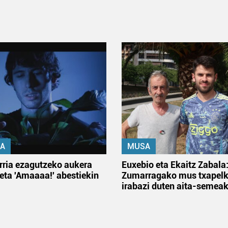
A
MUSA
rria ezagutzeko aukera
Euxebio eta Ekaitz Zabala
 eta 'Amaaaa!' abestiekin
Zumarragako mus txapelk
irabazi duten aita-semea