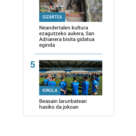
GIZARTEA
Neandertalen kultura
ezagutzeko aukera, San
Adrianera bisita gidatua
eginda
5
KIROLA
Beasain larunbatean
hasiko da jokoan