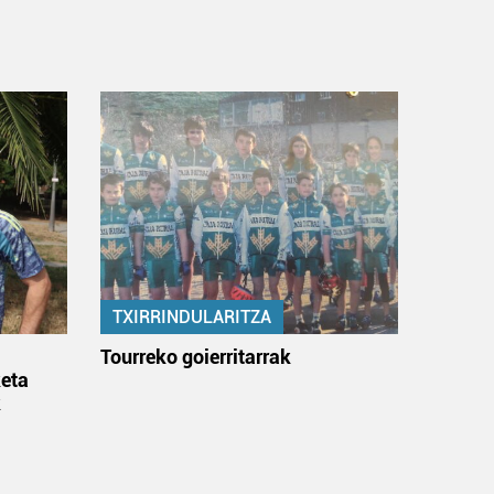
TXIRRINDULARITZA
:
Tourreko goierritarrak
eta
k