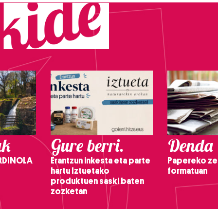
ak
Gure berri.
Denda
RDINOLA
Erantzun inkesta eta parte
Papereko ze
hartu Iztuetako
formatuan
produktuen saski baten
zozketan