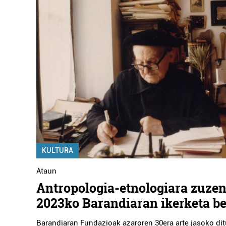
KULTURA
Ataun
Antropologia-etnologiara zuze
2023ko Barandiaran ikerketa b
Barandiaran Fundazioak azaroren 30era arte jasoko dit