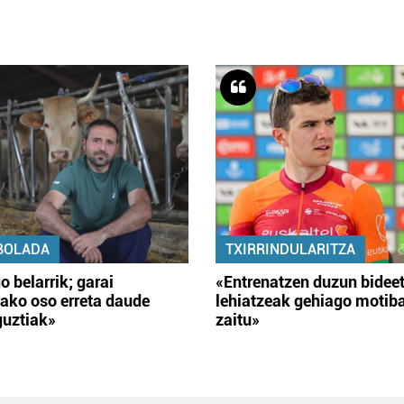
BOLADA
TXIRRINDULARITZA
o belarrik; garai
«Entrenatzen duzun bidee
ako oso erreta daude
lehiatzeak gehiago motib
guztiak»
zaitu»