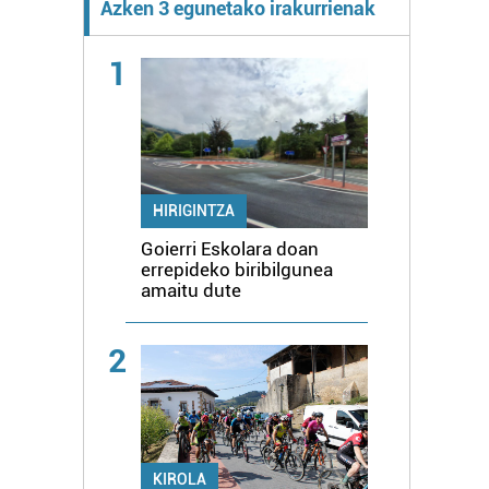
Azken 3 egunetako irakurrienak
1
HIRIGINTZA
Goierri Eskolara doan
errepideko biribilgunea
amaitu dute
2
KIROLA