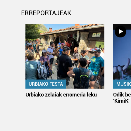
ERREPORTAJEAK
URBIAKO FESTA
MUSIK
Urbiako zelaiak erromeria leku
Odik be
'KimiK'