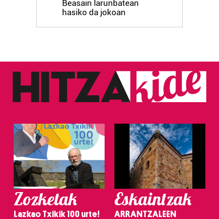
Beasain larunbatean
hasiko da jokoan
Zozketak
Eskaintzak
Lazkao Txikik 100 urte!
ARRANTZALEEN