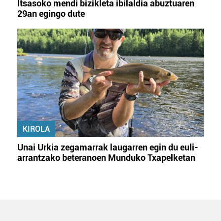
Itsasoko mendi bizikleta ibilaldia abuztuaren
29an egingo dute
KIROLA
Unai Urkia zegamarrak laugarren egin du euli-
arrantzako beteranoen Munduko Txapelketan