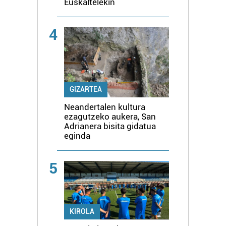
Euskaltelekin
4
GIZARTEA
Neandertalen kultura
ezagutzeko aukera, San
Adrianera bisita gidatua
eginda
5
KIROLA