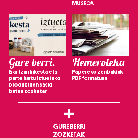
MUSEOA
Gure berri.
Hemeroteka
Erantzun inkesta eta
Papereko zenbakiak
parte hartu Iztuetako
PDF formatuan
produktuen saski
baten zozketan
+
GURE BERRI
ZOZKETAK