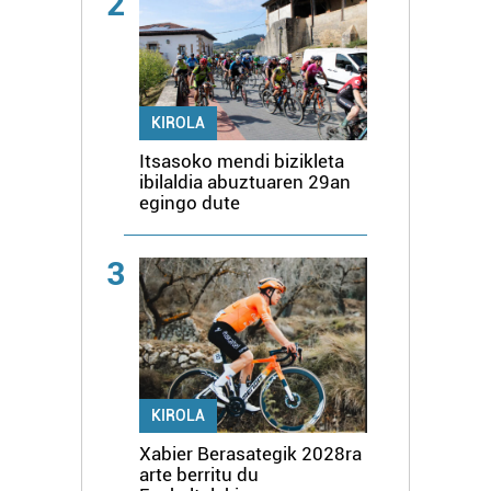
2
KIROLA
Itsasoko mendi bizikleta
ibilaldia abuztuaren 29an
egingo dute
3
KIROLA
Xabier Berasategik 2028ra
arte berritu du