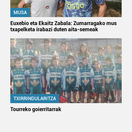
erabiltzeko baimen esplizitua ematen diguzu.
Gehiago
irakurri
MUSA
Euxebio eta Ekaitz Zabala: Zumarragako mus
txapelketa irabazi duten aita-semeak
TXIRRINDULARITZA
Tourreko goierritarrak