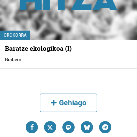
OROKORRA
Baratze ekologikoa (I)
Goiberri
Gehiago