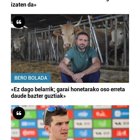
izaten da»
BERO BOLADA
«Ez dago belarrik; garai honetarako oso erreta
daude bazter guztiak»