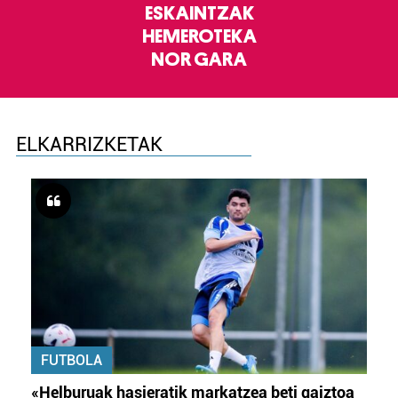
ESKAINTZAK
HEMEROTEKA
NOR GARA
ELKARRIZKETAK
FUTBOLA
«Helburuak hasieratik markatzea beti gaiztoa