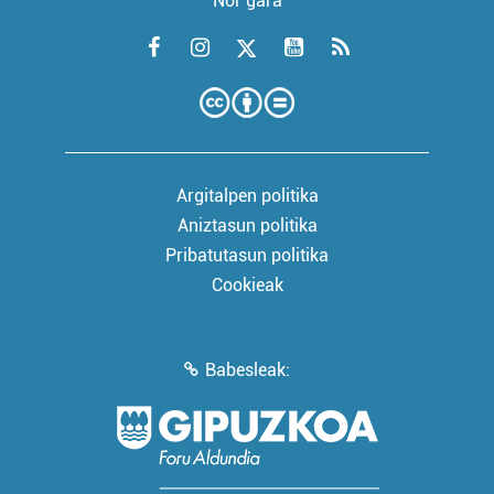
Nor gara
Argitalpen politika
Aniztasun politika
Pribatutasun politika
Cookieak
Babesleak: