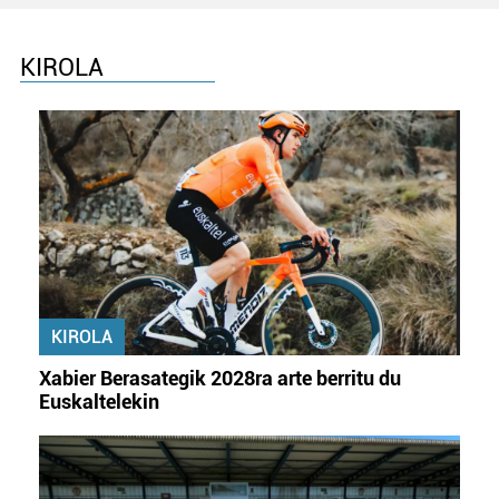
KIROLA
KIROLA
Xabier Berasategik 2028ra arte berritu du
Euskaltelekin