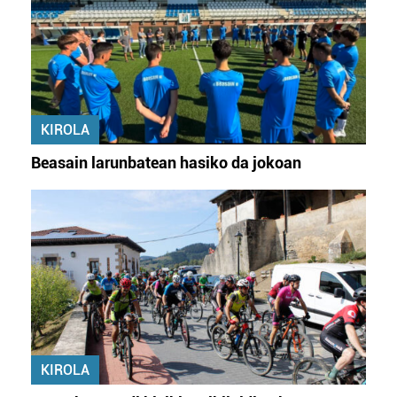
KIROLA
Beasain larunbatean hasiko da jokoan
KIROLA