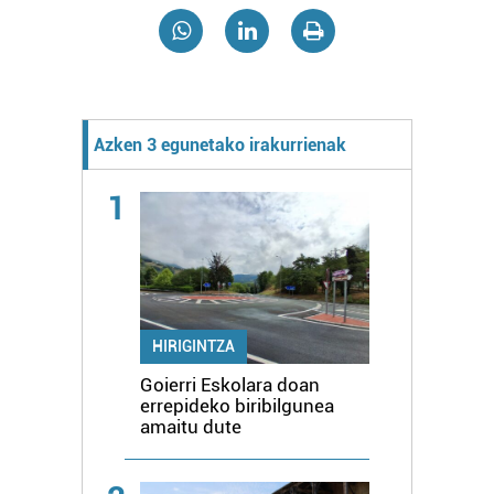
Azken 3 egunetako irakurrienak
1
HIRIGINTZA
Goierri Eskolara doan
errepideko biribilgunea
amaitu dute