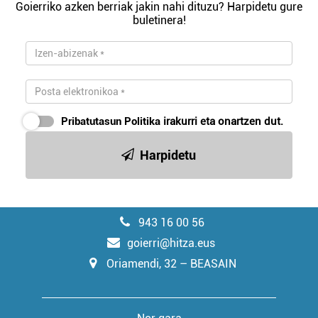
Goierriko azken berriak jakin nahi dituzu? Harpidetu gure
buletinera!
Pribatutasun Politika
irakurri eta onartzen dut.
Harpidetu
943 16 00 56
goierri@hitza.eus
Oriamendi, 32 – BEASAIN