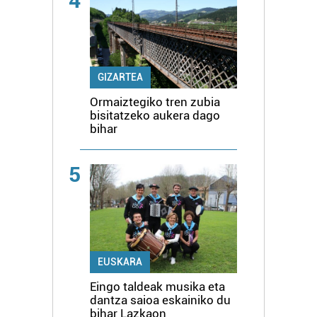
4
GIZARTEA
Ormaiztegiko tren zubia
bisitatzeko aukera dago
bihar
5
EUSKARA
Eingo taldeak musika eta
dantza saioa eskainiko du
bihar Lazkaon