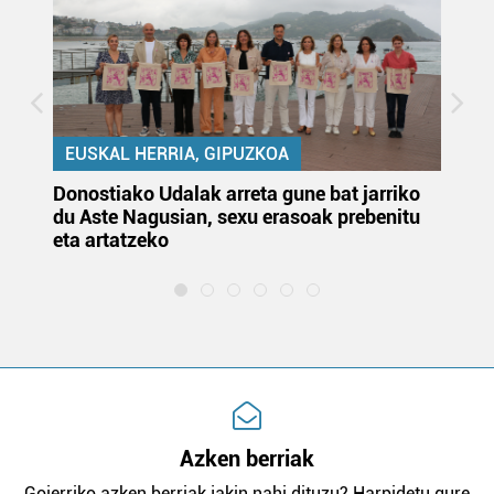
EUSKAL HERRIA, GIPUZKOA
Donostiako Udalak arreta gune bat jarriko
Ur
du Aste Nagusian, sexu erasoak prebenitu
es
eta artatzeko
lu
Azken berriak
Goierriko azken berriak jakin nahi dituzu? Harpidetu gure