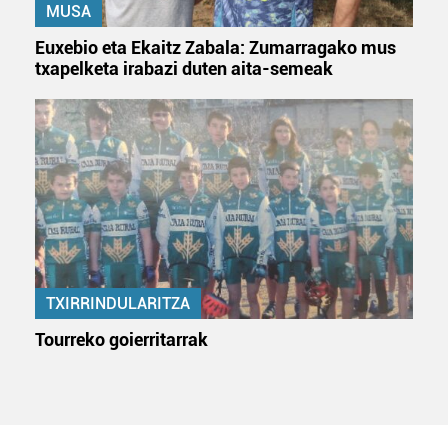
MUSA
Euxebio eta Ekaitz Zabala: Zumarragako mus
txapelketa irabazi duten aita-semeak
TXIRRINDULARITZA
Tourreko goierritarrak