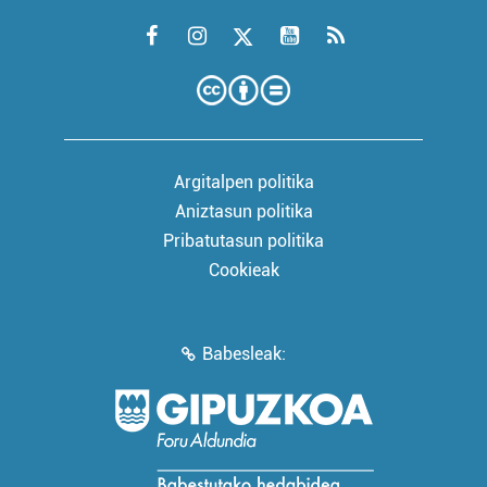
Argitalpen politika
Aniztasun politika
Pribatutasun politika
Cookieak
Babesleak: