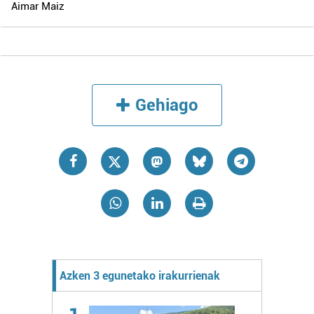
Aimar Maiz
Gehiago
Azken 3 egunetako irakurrienak