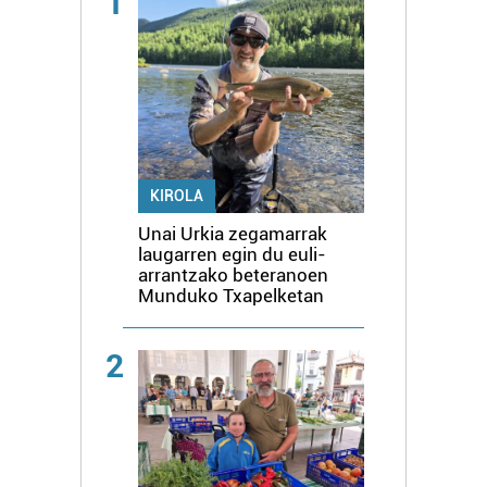
1
KIROLA
Unai Urkia zegamarrak
laugarren egin du euli-
arrantzako beteranoen
Munduko Txapelketan
2