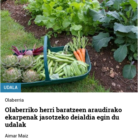
UDALA
Olaberria
Olaberriko herri baratzeen araudirako
ekarpenak jasotzeko deialdia egin du
udalak
Aimar Maiz