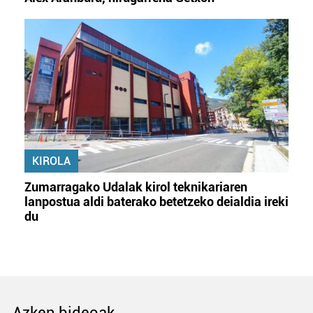
KIROLA
Zumarragako Udalak kirol teknikariaren
lanpostua aldi baterako betetzeko deialdia ireki
du
Azken bideoak