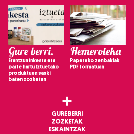
Gure berri.
Hemeroteka
Erantzun inkesta eta
Papereko zenbakiak
parte hartu Iztuetako
PDF formatuan
produktuen saski
baten zozketan
+
GURE BERRI
ZOZKETAK
ESKAINTZAK