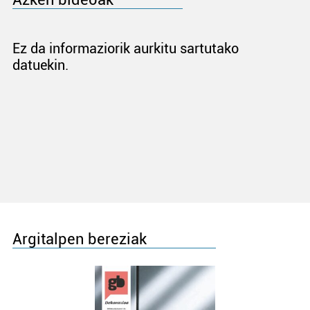
Ez da informaziorik aurkitu sartutako
datuekin.
Argitalpen bereziak