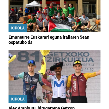
KIROLA
Emaneurre Euskarari eguna irailaren 5ean
ospatuko da
KIROLA
Alex Aranburu, hirugarrena Getxon