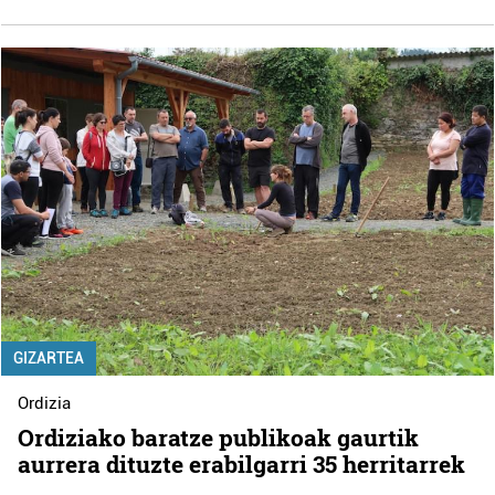
GIZARTEA
Ordizia
Ordiziako baratze publikoak gaurtik
aurrera dituzte erabilgarri 35 herritarrek