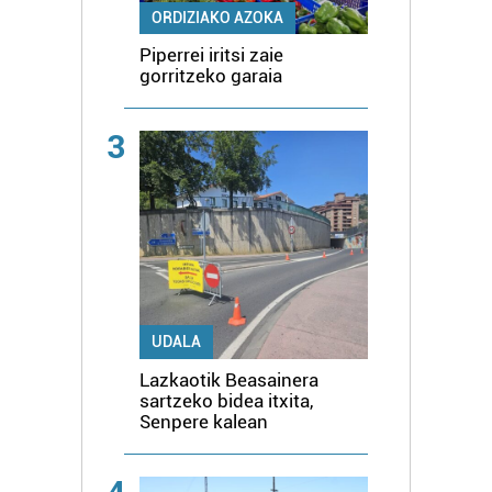
ORDIZIAKO AZOKA
Piperrei iritsi zaie
gorritzeko garaia
3
UDALA
Lazkaotik Beasainera
sartzeko bidea itxita,
Senpere kalean