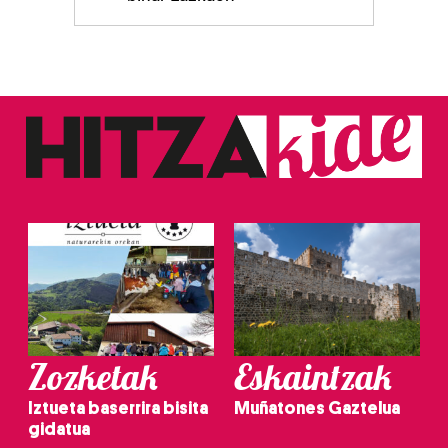
Zozketak
Eskaintzak
Iztueta baserrira bisita
Muñatones Gaztelua
gidatua