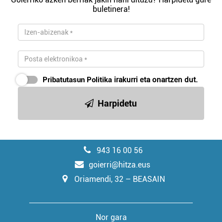
buletinera!
Pribatutasun Politika
irakurri eta onartzen dut.
Harpidetu
943 16 00 56
goierri@hitza.eus
Oriamendi, 32 – BEASAIN
Nor gara