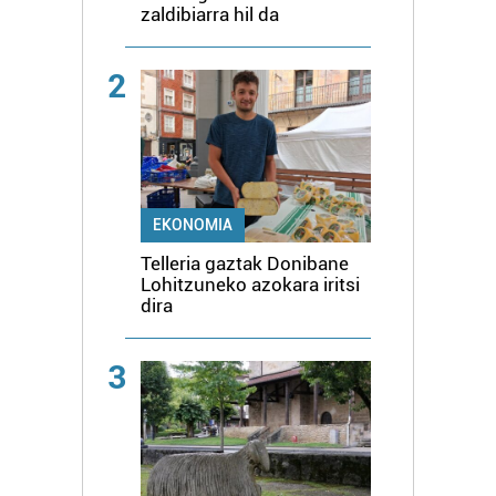
zaldibiarra hil da
2
EKONOMIA
Telleria gaztak Donibane
Lohitzuneko azokara iritsi
dira
3