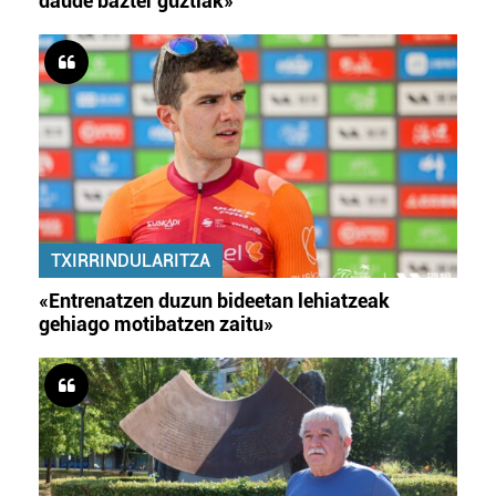
daude bazter guztiak»
TXIRRINDULARITZA
«Entrenatzen duzun bideetan lehiatzeak
gehiago motibatzen zaitu»