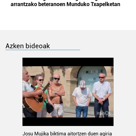
arrantzako beteranoen Munduko Txapelketan
Azken bideoak
Josu Mujika biktima aitortzen duen agiria