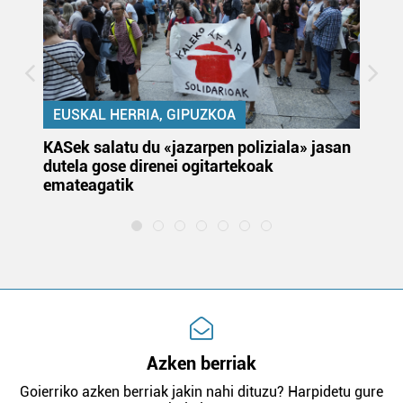
EUSKAL HERRIA, GIPUZKOA
KASek salatu du «jazarpen poliziala» jasan
Pa
dutela gose direnei ogitartekoak
da
emateagatik
«s
Azken berriak
Goierriko azken berriak jakin nahi dituzu? Harpidetu gure