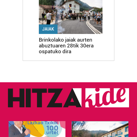
JAIAK
Brinkolako jaiak aurten
abuztuaren 28tik 30era
ospatuko dira