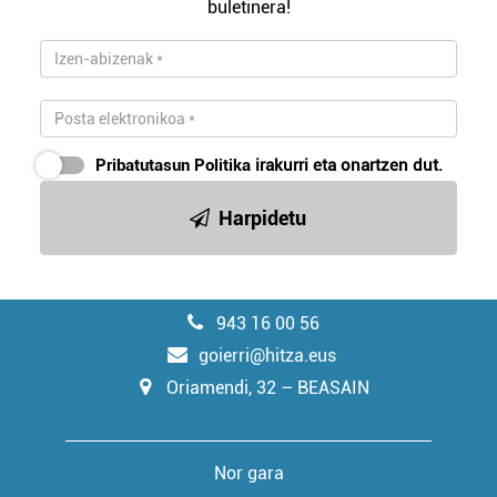
buletinera!
Pribatutasun Politika
irakurri eta onartzen dut.
Harpidetu
943 16 00 56
goierri@hitza.eus
Oriamendi, 32 – BEASAIN
Nor gara