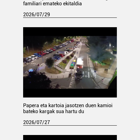
familiari emateko ekitaldia
2026/07/29
Papera eta kartoia jasotzen duen kamioi
bateko kargak sua hartu du
2026/07/27