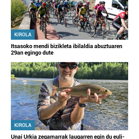
KIROLA
Itsasoko mendi bizikleta ibilaldia abuztuaren
29an egingo dute
KIROLA
Unai Urkia zegamarrak laugarren egin du euli-