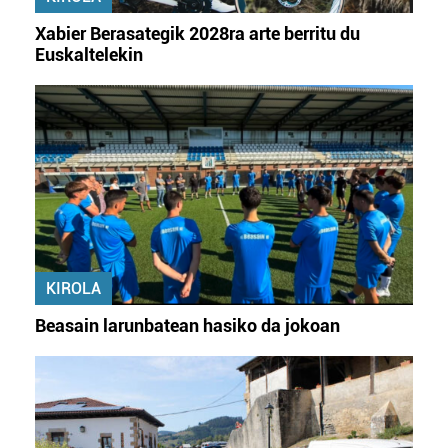
buruzko informazio gehiago eta ezarri zure lehentasunak
Xabier Berasategik 2028ra arte berritu du
datuen atalean. Edozein unetan alda edo ken dezakezu
Euskaltelekin
zure baimena Cookieen adierazpenean.
Webgune honek cookie propioak eta hirugarrenen cookie-
fitxategiak erabiltzen ditu. Zure esperientzia eta
zerbitzuak hobetzeko asmoz, cookie teknologiaz
baliatzen gara. Ohar hau onartuz gero, teknologia hori
erabiltzeko baimen esplizitua ematen diguzu.
Gehiago
irakurri
KIROLA
Beasain larunbatean hasiko da jokoan