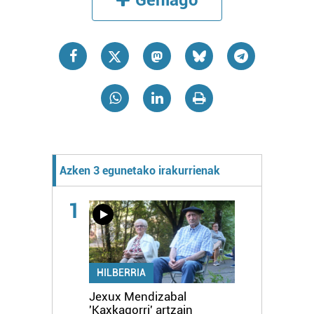
Gehiago
Azken 3 egunetako irakurrienak
1
HILBERRIA
Jexux Mendizabal
'Kaxkagorri' artzain