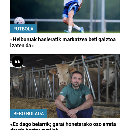
FUTBOLA
«Helburuak hasieratik markatzea beti gaiztoa
izaten da»
BERO BOLADA
«Ez dago belarrik; garai honetarako oso erreta