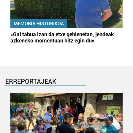
MEMORIA HISTORIKOA
«Gai tabua izan da etxe gehienetan, jendeak
azkeneko momentuan hitz egin du»
ERREPORTAJEAK