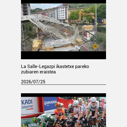
La Salle-Legazpi ikastetxe pareko
zubiaren eraistea
2026/07/25