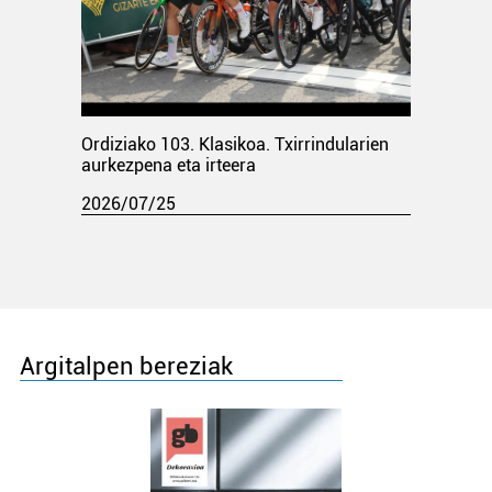
Ordiziako 103. Klasikoa. Txirrindularien
aurkezpena eta irteera
2026/07/25
Argitalpen bereziak