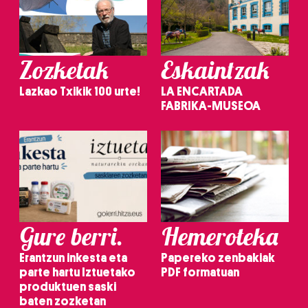
Zozketak
Eskaintzak
Lazkao Txikik 100 urte!
LA ENCARTADA
FABRIKA-MUSEOA
Gure berri.
Hemeroteka
Erantzun inkesta eta
Papereko zenbakiak
parte hartu Iztuetako
PDF formatuan
produktuen saski
baten zozketan