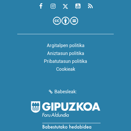
Argitalpen politika
Aniztasun politika
Pribatutasun politika
Cookieak
Babesleak: