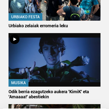
URBIAKO FESTA
Urbiako zelaiak erromeria leku
MUSIKA
Odik berria ezagutzeko aukera 'KimiK' eta
'Amaaaa!' abestiekin