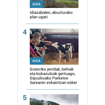
AISIA
Idiazabalen, abuzturako
plan ugari
4
AISIA
Goierriko jentilak, behiak
eta kobazuloak gertuago,
Gipuzkoako Parketxe
Sarearen eskaintzari esker
5