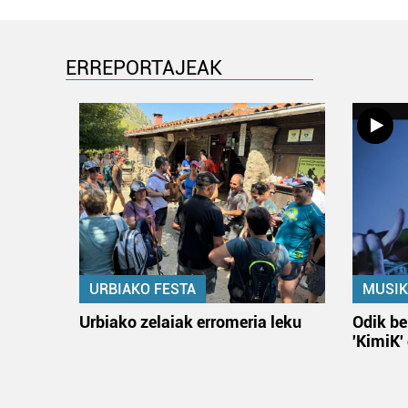
ERREPORTAJEAK
URBIAKO FESTA
MUSIK
Urbiako zelaiak erromeria leku
Odik be
'KimiK'