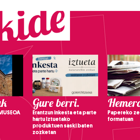
ak
Gure berri.
Hemero
 MUSEOA
Erantzun inkesta eta parte
Papereko ze
hartu Iztuetako
formatuan
produktuen saski baten
zozketan