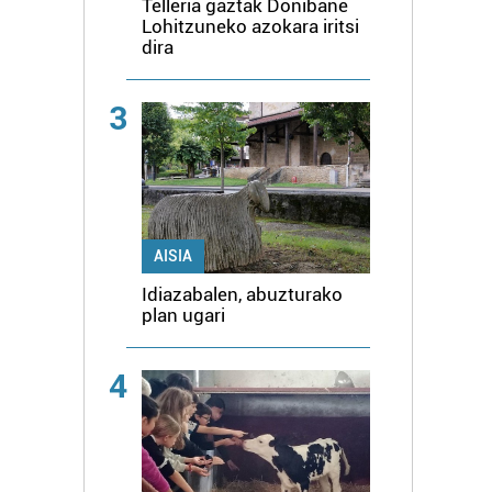
Telleria gaztak Donibane
Lohitzuneko azokara iritsi
dira
3
AISIA
Idiazabalen, abuzturako
plan ugari
4