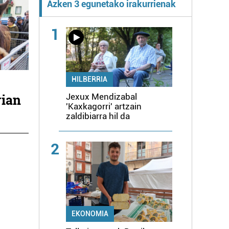
Azken 3 egunetako irakurrienak
1
HILBERRIA
rian
Jexux Mendizabal
'Kaxkagorri' artzain
zaldibiarra hil da
2
EKONOMIA