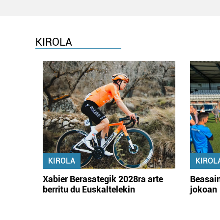
KIROLA
KIROLA
KIROL
Xabier Berasategik 2028ra arte
Beasain
berritu du Euskaltelekin
jokoan