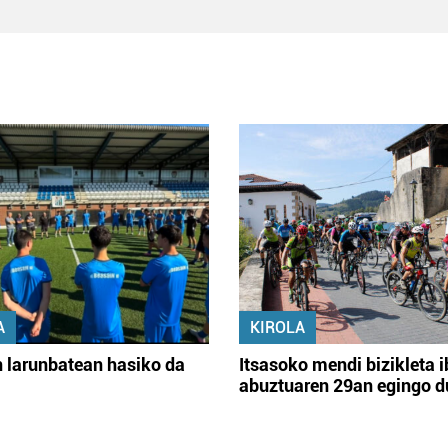
A
KIROLA
 larunbatean hasiko da
Itsasoko mendi bizikleta i
abuztuaren 29an egingo d