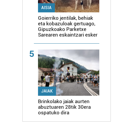
AISIA
Goierriko jentilak, behiak
eta kobazuloak gertuago,
Gipuzkoako Parketxe
Sarearen eskaintzari esker
5
JAIAK
Brinkolako jaiak aurten
abuztuaren 28tik 30era
ospatuko dira