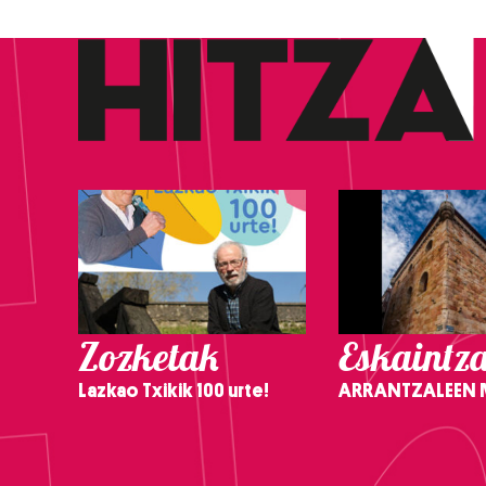
Zozketak
Eskaintz
Lazkao Txikik 100 urte!
ARRANTZALEEN