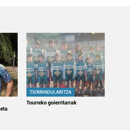
TXIRRINDULARITZA
:
Tourreko goierritarrak
eta
k