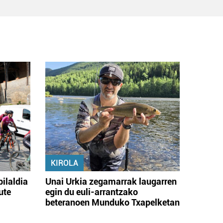
KIROLA
bilaldia
Unai Urkia zegamarrak laugarren
ute
egin du euli-arrantzako
beteranoen Munduko Txapelketan