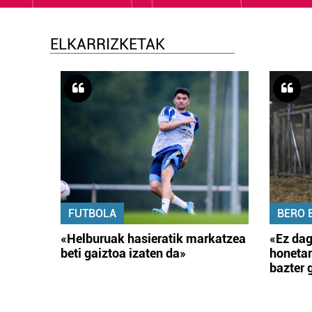
ELKARRIZKETAK
FUTBOLA
BERO 
«Helburuak hasieratik markatzea
«Ez dag
beti gaiztoa izaten da»
honetar
bazter 