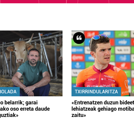
BOLADA
TXIRRINDULARITZA
o belarrik; garai
«Entrenatzen duzun bidee
ako oso erreta daude
lehiatzeak gehiago motib
guztiak»
zaitu»