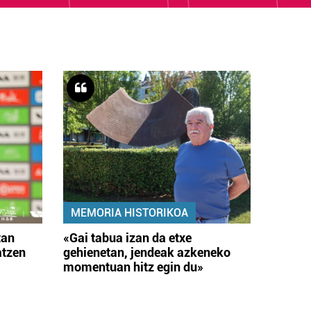
MEMORIA HISTORIKOA
tan
«Gai tabua izan da etxe
atzen
gehienetan, jendeak azkeneko
momentuan hitz egin du»