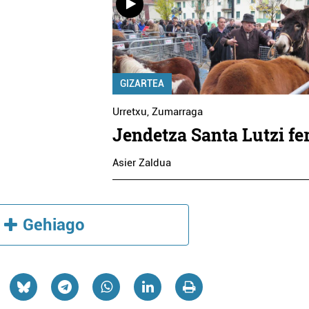
GIZARTEA
Urretxu
,
Zumarraga
Jendetza Santa Lutzi fe
Asier Zaldua
Gehiago