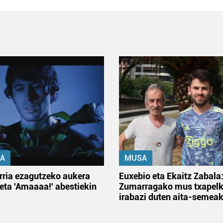
A
MUSA
rria ezagutzeko aukera
Euxebio eta Ekaitz Zabala
 eta 'Amaaaa!' abestiekin
Zumarragako mus txapelk
irabazi duten aita-semea