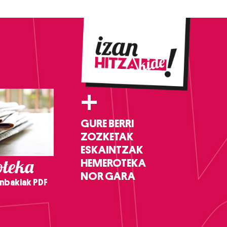
+
GURE BERRI
ZOZKETAK
ESKAINTZAK
teka
HEMEROTEKA
NOR GARA
nbakiak PDF