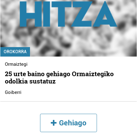
OROKORRA
Ormaiztegi
25 urte baino gehiago Ormaiztegiko
odolkia sustatuz
Goiberri
Gehiago