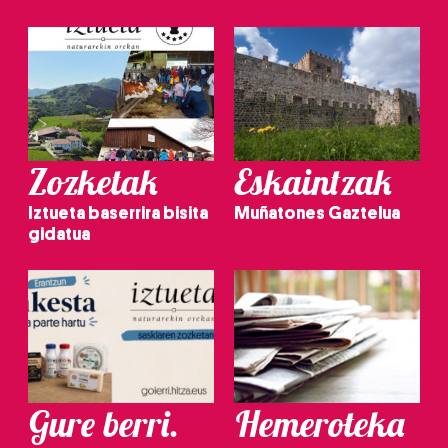
Zozketak
Eskaintzak
Iztueta baserrira bisita
Muñatones Gaztelua
gidatua
Gure berri.
Hemeroteka