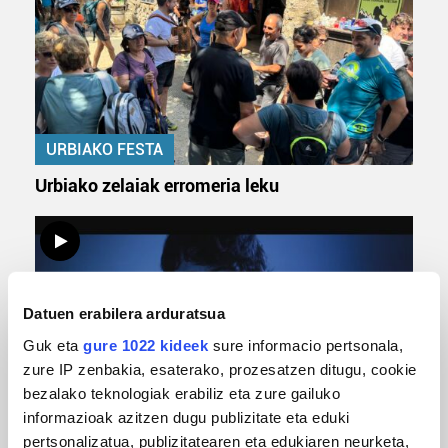
URBIAKO FESTA
Urbiako zelaiak erromeria leku
Datuen erabilera arduratsua
Guk eta
gure 1022 kideek
sure informacio pertsonala,
zure IP zenbakia, esaterako, prozesatzen ditugu, cookie
bezalako teknologiak erabiliz eta zure gailuko
informazioak azitzen dugu publizitate eta eduki
MUSIKA
pertsonalizatua, publizitatearen eta edukiaren neurketa,