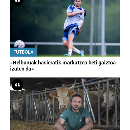
FUTBOLA
«Helburuak hasieratik markatzea beti gaiztoa
izaten da»