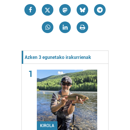
Azken 3 egunetako irakurrienak
1
KIROLA