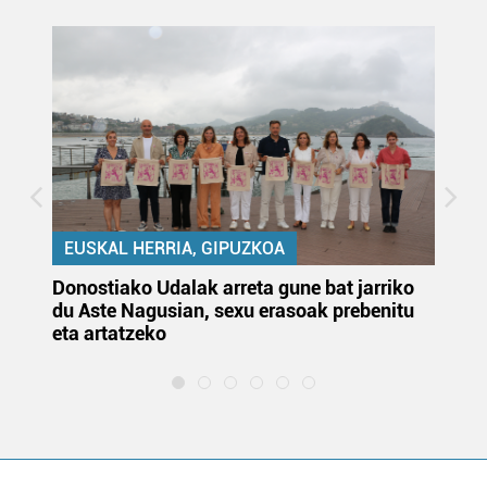
EUSKAL HERRIA, GIPUZKOA
Donostiako Udalak arreta gune bat jarriko
Ur
du Aste Nagusian, sexu erasoak prebenitu
es
eta artatzeko
lu