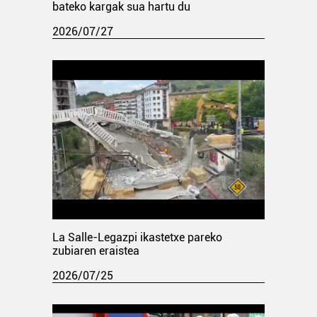
bateko kargak sua hartu du
2026/07/27
La Salle-Legazpi ikastetxe pareko
zubiaren eraistea
2026/07/25