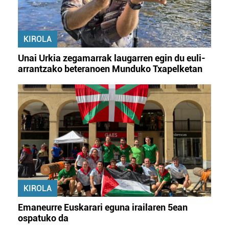
baliatzen gara. Ohar hau onartuz gero, teknologia hori
erabiltzeko baimen esplizitua ematen diguzu.
Gehiago
irakurri
KIROLA
Unai Urkia zegamarrak laugarren egin du euli-
arrantzako beteranoen Munduko Txapelketan
KIROLA
Emaneurre Euskarari eguna irailaren 5ean
ospatuko da