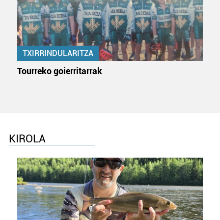
pertsonalizatuak eskaintzeko, iragarkiak eta edukia
neurtzeko, jendeari buruzko informazioa biltzeko eta
produktuak garatzeko. Zure datuak nork eta zertarako
erabiltzen dituen hauta dezakezu.
TXIRRINDULARITZA
Bazkide batzuek ez dizute baimenik eskatzen, eta beren
Tourreko goierritarrak
interes komertzial legitimoetan babesten dira. Ikusi gure
bazkideen zerrenda, beren ustez zein helburutarako
duten interes legitimoa eta horren aurka nola egin
dezakezun ikusteko.
Lortu zure datu pertsonalak prozesatzeko moduari
KIROLA
buruzko informazio gehiago eta ezarri zure lehentasunak
datuen atalean. Edozein unetan alda edo ken dezakezu
zure baimena Cookieen adierazpenean.
Webgune honek cookie propioak eta hirugarrenen cookie-
fitxategiak erabiltzen ditu. Zure esperientzia eta
zerbitzuak hobetzeko asmoz, cookie teknologiaz