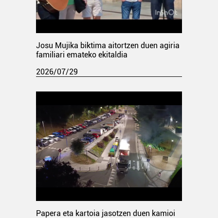
Josu Mujika biktima aitortzen duen agiria
familiari emateko ekitaldia
2026/07/29
Papera eta kartoia jasotzen duen kamioi