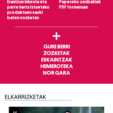
Erantzun inkesta eta
Papereko zenbakiak
parte hartu Iztuetako
PDF formatuan
produktuen saski
baten zozketan
+
GURE BERRI
ZOZKETAK
ESKAINTZAK
HEMEROTEKA
NOR GARA
ELKARRIZKETAK