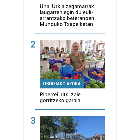
Unai Urkia zegamarrak
laugarren egin du euli-
arrantzako beteranoen
Munduko Txapelketan
2
ORDIZIAKO AZOKA
Piperrei iritsi zaie
gorritzeko garaia
3