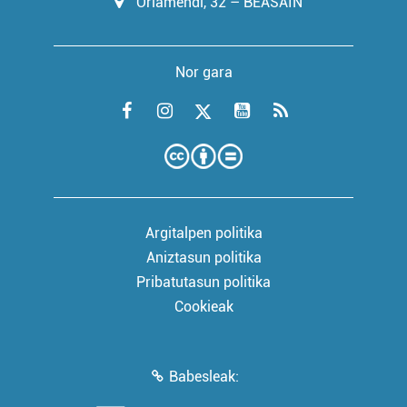
Oriamendi, 32 – BEASAIN
Nor gara
Argitalpen politika
Aniztasun politika
Pribatutasun politika
Cookieak
Babesleak: