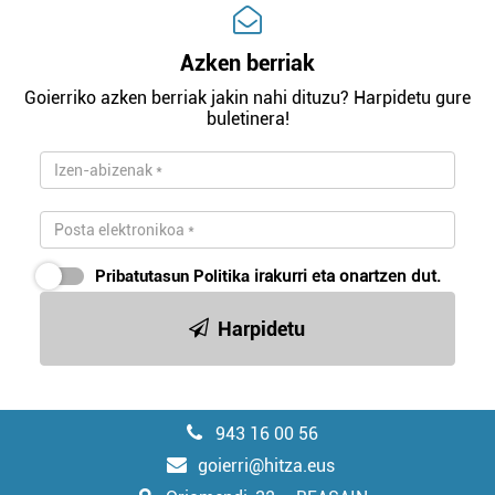
Azken berriak
Goierriko azken berriak jakin nahi dituzu? Harpidetu gure
buletinera!
Pribatutasun Politika
irakurri eta onartzen dut.
Harpidetu
943 16 00 56
goierri@hitza.eus