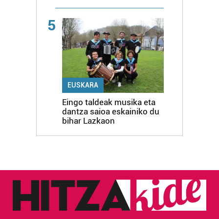
5
EUSKARA
Eingo taldeak musika eta
dantza saioa eskainiko du
bihar Lazkaon