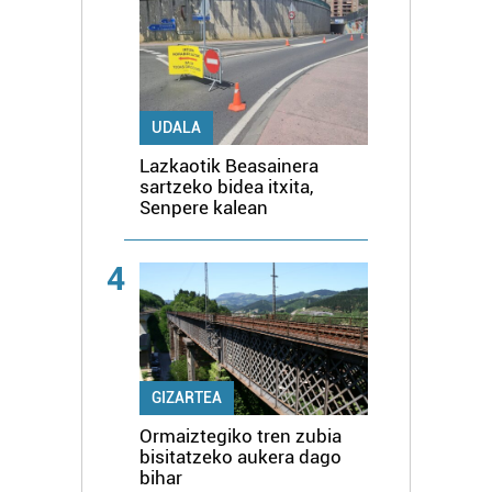
UDALA
Lazkaotik Beasainera
sartzeko bidea itxita,
Senpere kalean
4
GIZARTEA
Ormaiztegiko tren zubia
bisitatzeko aukera dago
bihar