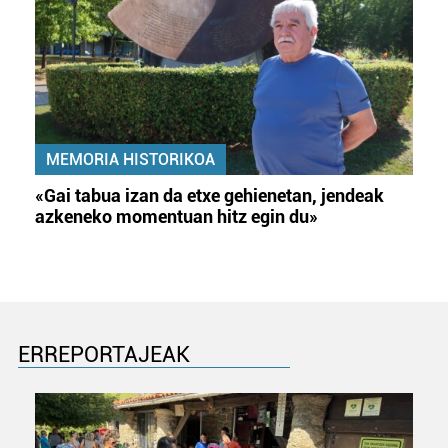
MEMORIA HISTORIKOA
«Gai tabua izan da etxe gehienetan, jendeak
azkeneko momentuan hitz egin du»
ERREPORTAJEAK