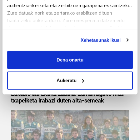
Odik berria ezagutzeko aukera 'KimiK' eta
audientzia-ikerketa eta zerbitzuen garapena eskaintzeko.
'Amaaaa!' abestiekin
Zure datuak nork eta zertarako erabiltzen dituen
hautatzeko aukera duzu. Zure onespena aldatzen edo
deuseztatzen ahal duzu edozein momentutan, Cookie
deklaraziotik edo Privacy triggerean klikatuz.
Xehetasunak ikusi
If you allow, we would also like to:
Collect information about your geographical
Dena onartu
location which can be accurate to within several
meters
Aukeratu
Identify your device by actively scanning it for
MUSA
specific characteristics (fingerprinting)
Euxebio eta Ekaitz Zabala: Zumarragako mus
Find out more about how your personal data is processed
txapelketa irabazi duten aita-semeak
and set your preferences in the
details section
.
Guk eta gure bazkideek zure datu pertsonalak
prozesatzen ditugu, zure IP zenbakia, besteak beste,
teknologia erabiliz, cookieak adibidez, iragarki eta eduki