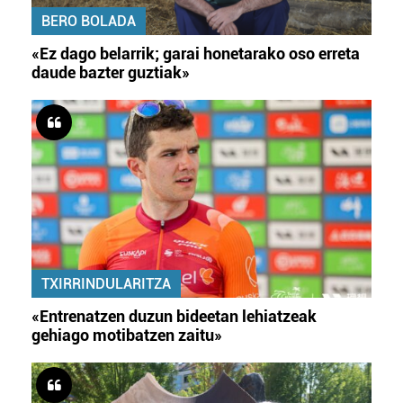
BERO BOLADA
«Ez dago belarrik; garai honetarako oso erreta
daude bazter guztiak»
TXIRRINDULARITZA
«Entrenatzen duzun bideetan lehiatzeak
gehiago motibatzen zaitu»