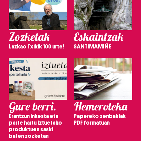
Zozketak
Eskaintzak
Lazkao Txikik 100 urte!
SANTIMAMIÑE
Gure berri.
Hemeroteka
Erantzun inkesta eta
Papereko zenbakiak
parte hartu Iztuetako
PDF formatuan
produktuen saski
baten zozketan