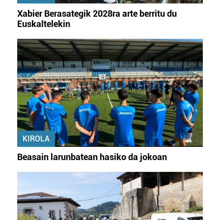
irakurri
Xabier Berasategik 2028ra arte berritu du
Euskaltelekin
KIROLA
Beasain larunbatean hasiko da jokoan