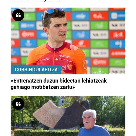
TXIRRINDULARITZA
«Entrenatzen duzun bideetan lehiatzeak
gehiago motibatzen zaitu»