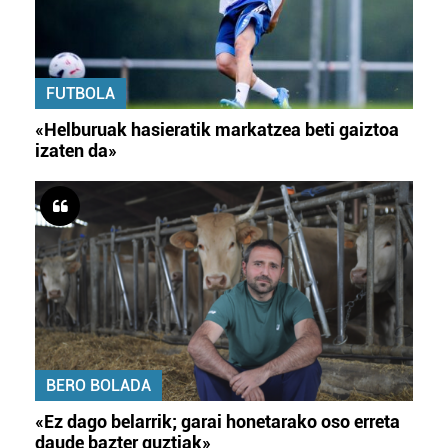
FUTBOLA
«Helburuak hasieratik markatzea beti gaiztoa
izaten da»
BERO BOLADA
«Ez dago belarrik; garai honetarako oso erreta
daude bazter guztiak»