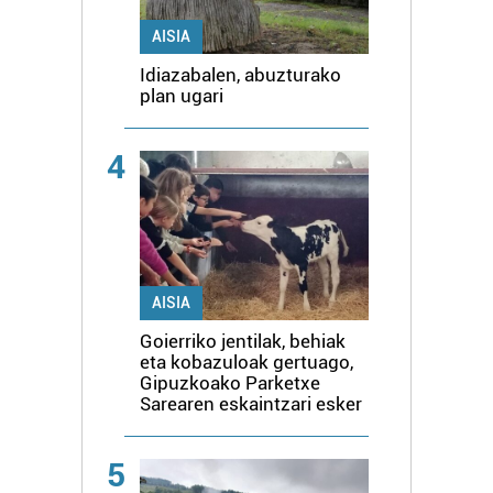
AISIA
Idiazabalen, abuzturako
plan ugari
4
AISIA
Goierriko jentilak, behiak
eta kobazuloak gertuago,
Gipuzkoako Parketxe
Sarearen eskaintzari esker
5