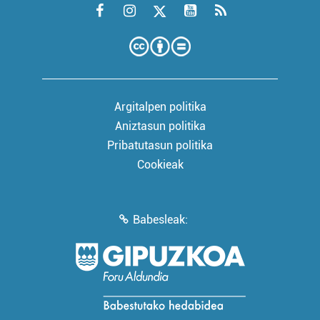
Argitalpen politika
Aniztasun politika
Pribatutasun politika
Cookieak
Babesleak: