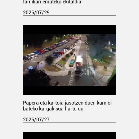
familiari emateko ekitaldia
2026/07/29
Papera eta kartoia jasotzen duen kamioi
bateko kargak sua hartu du
2026/07/27