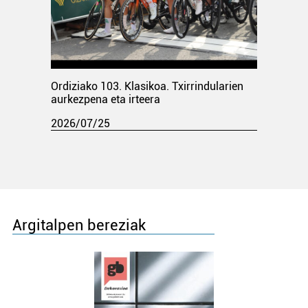
Ordiziako 103. Klasikoa. Txirrindularien
aurkezpena eta irteera
2026/07/25
Argitalpen bereziak