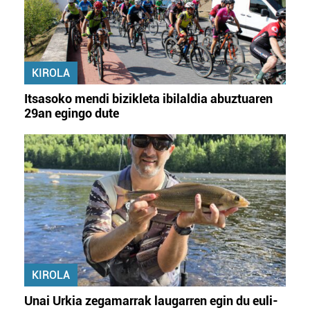
KIROLA
Itsasoko mendi bizikleta ibilaldia abuztuaren
29an egingo dute
KIROLA
Unai Urkia zegamarrak laugarren egin du euli-