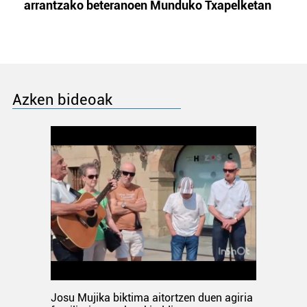
arrantzako beteranoen Munduko Txapelketan
Azken bideoak
Josu Mujika biktima aitortzen duen agiria