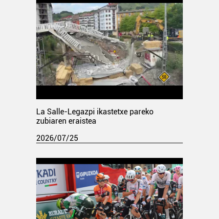
La Salle-Legazpi ikastetxe pareko
zubiaren eraistea
2026/07/25