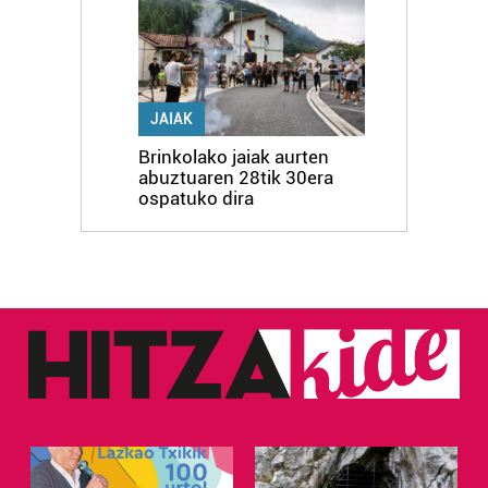
JAIAK
Brinkolako jaiak aurten
abuztuaren 28tik 30era
ospatuko dira