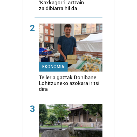
'Kaxkagorri' artzain
zaldibiarra hil da
2
EKONOMIA
Telleria gaztak Donibane
Lohitzuneko azokara iritsi
dira
3