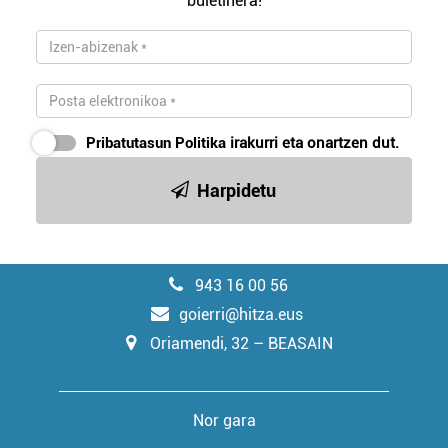
buletinera!
Pribatutasun Politika
irakurri eta onartzen dut.
Harpidetu
943 16 00 56
goierri@hitza.eus
Oriamendi, 32 – BEASAIN
Nor gara