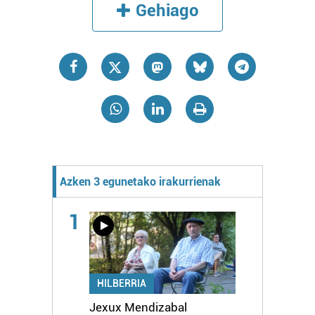
Gehiago
Azken 3 egunetako irakurrienak
1
HILBERRIA
Jexux Mendizabal