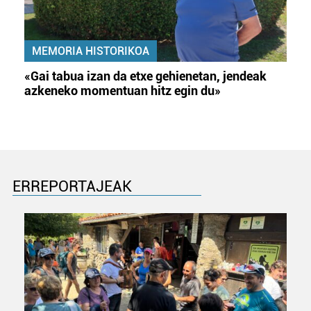
MEMORIA HISTORIKOA
«Gai tabua izan da etxe gehienetan, jendeak
azkeneko momentuan hitz egin du»
ERREPORTAJEAK