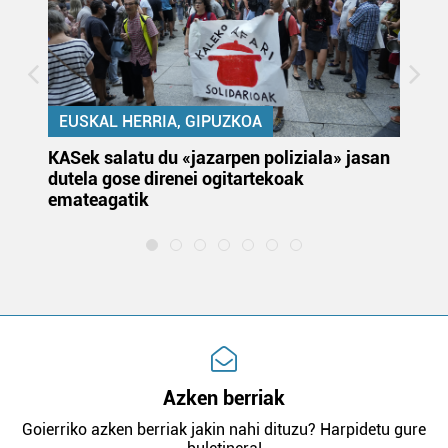
EUSKAL HERRIA, GIPUZKOA
KASek salatu du «jazarpen poliziala» jasan
Pa
dutela gose direnei ogitartekoak
da
emateagatik
«s
Azken berriak
Goierriko azken berriak jakin nahi dituzu? Harpidetu gure