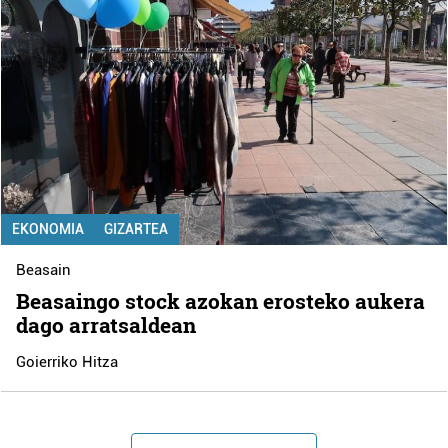
EKONOMIA
GIZARTEA
Beasain
Beasaingo stock azokan erosteko aukera
dago arratsaldean
Goierriko Hitza