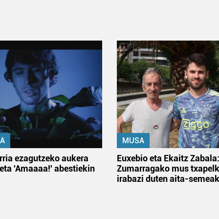
A
MUSA
rria ezagutzeko aukera
Euxebio eta Ekaitz Zabala
 eta 'Amaaaa!' abestiekin
Zumarragako mus txapelk
irabazi duten aita-semea