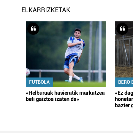
ELKARRIZKETAK
FUTBOLA
BERO 
«Helburuak hasieratik markatzea
«Ez dag
beti gaiztoa izaten da»
honetar
bazter 