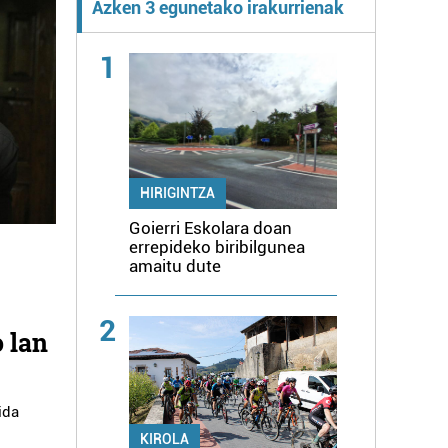
Azken 3 egunetako irakurrienak
1
HIRIGINTZA
Goierri Eskolara doan
errepideko biribilgunea
amaitu dute
2
o lan
ida
KIROLA