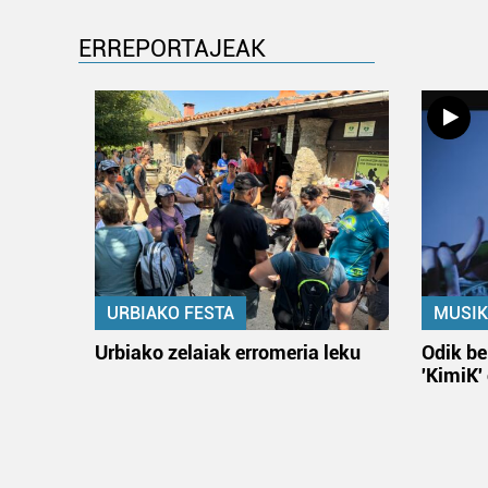
ERREPORTAJEAK
URBIAKO FESTA
MUSIK
Urbiako zelaiak erromeria leku
Odik be
'KimiK'