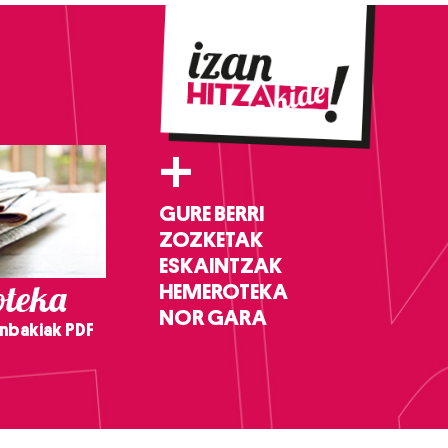
+
GURE BERRI
ZOZKETAK
ESKAINTZAK
teka
HEMEROTEKA
NOR GARA
nbakiak PDF