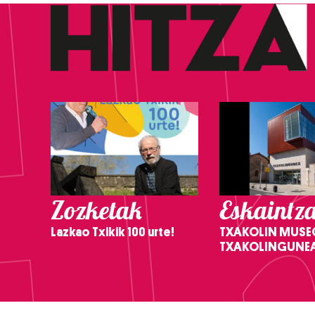
Zozketak
Eskaintz
Lazkao Txikik 100 urte!
TXAKOLIN MUSE
TXAKOLINGUNE