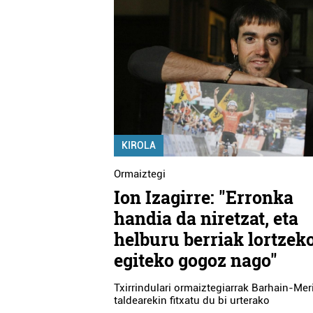
KIROLA
Ormaiztegi
Ion Izagirre: "Erronka
handia da niretzat, eta
helburu berriak lortzek
egiteko gogoz nago"
Txirrindulari ormaiztegiarrak Barhain-Mer
taldearekin fitxatu du bi urterako