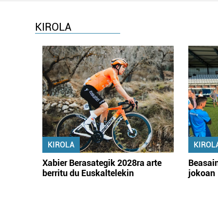
KIROLA
KIROLA
KIROL
Xabier Berasategik 2028ra arte
Beasain
berritu du Euskaltelekin
jokoan