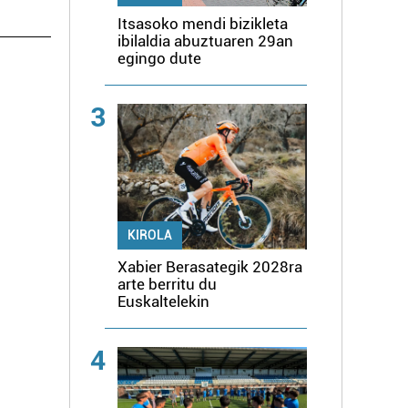
Itsasoko mendi bizikleta
ibilaldia abuztuaren 29an
egingo dute
3
KIROLA
Xabier Berasategik 2028ra
arte berritu du
Euskaltelekin
4