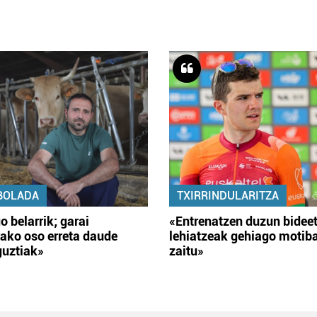
BOLADA
TXIRRINDULARITZA
o belarrik; garai
«Entrenatzen duzun bidee
ako oso erreta daude
lehiatzeak gehiago motib
guztiak»
zaitu»