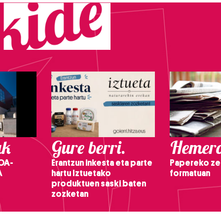
ak
Gure berri.
Hemero
OA-
Erantzun inkesta eta parte
Papereko ze
A
hartu Iztuetako
formatuan
produktuen saski baten
zozketan