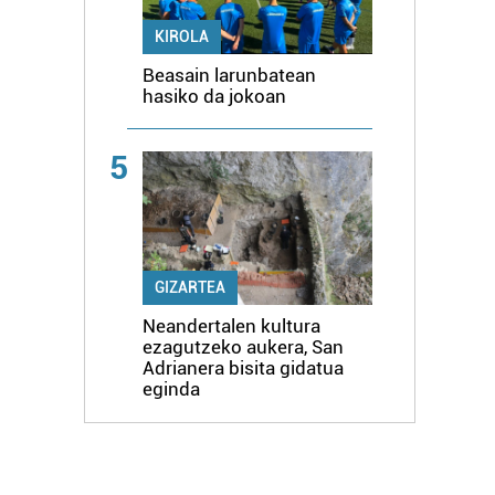
KIROLA
Beasain larunbatean
hasiko da jokoan
5
GIZARTEA
Neandertalen kultura
ezagutzeko aukera, San
Adrianera bisita gidatua
eginda