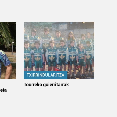
TXIRRINDULARITZA
:
Tourreko goierritarrak
eta
k