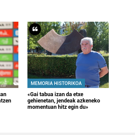
MEMORIA HISTORIKOA
tan
«Gai tabua izan da etxe
atzen
gehienetan, jendeak azkeneko
momentuan hitz egin du»