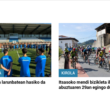
A
KIROLA
 larunbatean hasiko da
Itsasoko mendi bizikleta i
abuztuaren 29an egingo d