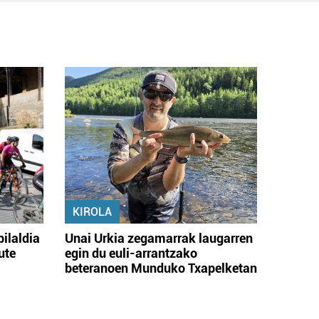
KIROLA
bilaldia
Unai Urkia zegamarrak laugarren
ute
egin du euli-arrantzako
beteranoen Munduko Txapelketan