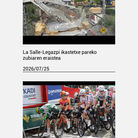
La Salle-Legazpi ikastetxe pareko
zubiaren eraistea
2026/07/25