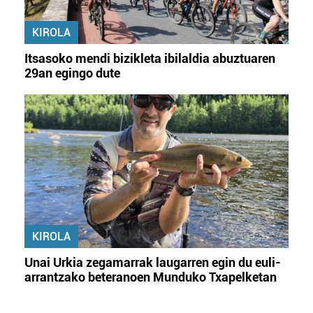
KIROLA
Itsasoko mendi bizikleta ibilaldia abuztuaren
29an egingo dute
KIROLA
Unai Urkia zegamarrak laugarren egin du euli-
arrantzako beteranoen Munduko Txapelketan