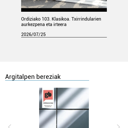
Ordiziako 103. Klasikoa. Txirrindularien
aurkezpena eta irteera
2026/07/25
Argitalpen bereziak