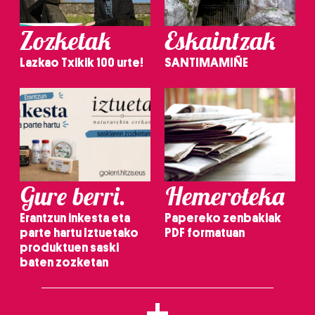
Zozketak
Eskaintzak
Lazkao Txikik 100 urte!
SANTIMAMIÑE
Gure berri.
Hemeroteka
Erantzun inkesta eta
Papereko zenbakiak
parte hartu Iztuetako
PDF formatuan
produktuen saski
baten zozketan
+