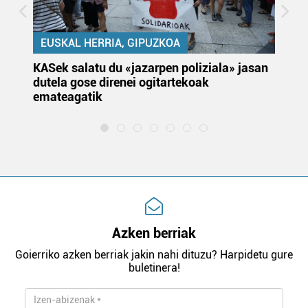
EUSKAL HERRIA, GIPUZKOA
KASek salatu du «jazarpen poliziala» jasan
Pa
dutela gose direnei ogitartekoak
da
emateagatik
«s
Azken berriak
Goierriko azken berriak jakin nahi dituzu? Harpidetu gure
buletinera!