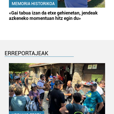
MEMORIA HISTORIKOA
«Gai tabua izan da etxe gehienetan, jendeak
azkeneko momentuan hitz egin du»
ERREPORTAJEAK