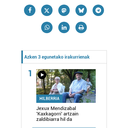
Azken 3 egunetako irakurrienak
1
HILBERRIA
Jexux Mendizabal
'Kaxkagorri' artzain
zaldibiarra hil da