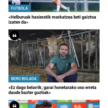
FUTBOLA
«Helburuak hasieratik markatzea beti gaiztoa
izaten da»
BERO BOLADA
«Ez dago belarrik; garai honetarako oso erreta
daude bazter guztiak»