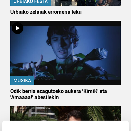
URBIAKO FESTA
Urbiako zelaiak erromeria leku
MUSIKA
Odik berria ezagutzeko aukera 'KimiK' eta
'Amaaaa!' abestiekin