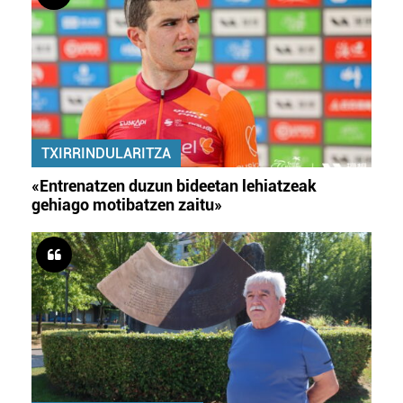
TXIRRINDULARITZA
«Entrenatzen duzun bideetan lehiatzeak
gehiago motibatzen zaitu»