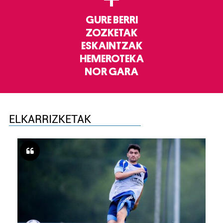
GURE BERRI
ZOZKETAK
ESKAINTZAK
HEMEROTEKA
NOR GARA
ELKARRIZKETAK