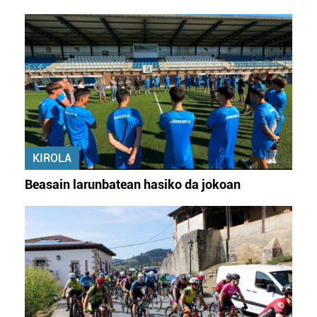
datuen atalean. Edozein unetan alda edo ken dezakezu
zure baimena Cookieen adierazpenean.
Webgune honek cookie propioak eta hirugarrenen cookie-
fitxategiak erabiltzen ditu. Zure esperientzia eta
zerbitzuak hobetzeko asmoz, cookie teknologiaz
baliatzen gara. Ohar hau onartuz gero, teknologia hori
erabiltzeko baimen esplizitua ematen diguzu.
Gehiago
irakurri
KIROLA
Beasain larunbatean hasiko da jokoan