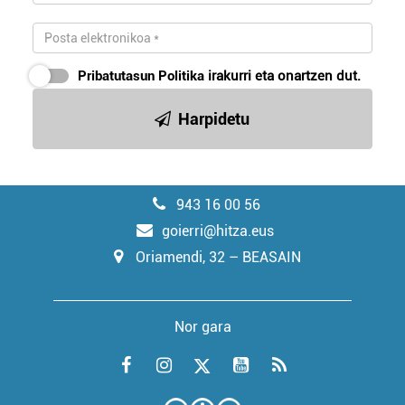
Pribatutasun Politika
irakurri eta onartzen dut.
Harpidetu
943 16 00 56
goierri@hitza.eus
Oriamendi, 32 – BEASAIN
Nor gara