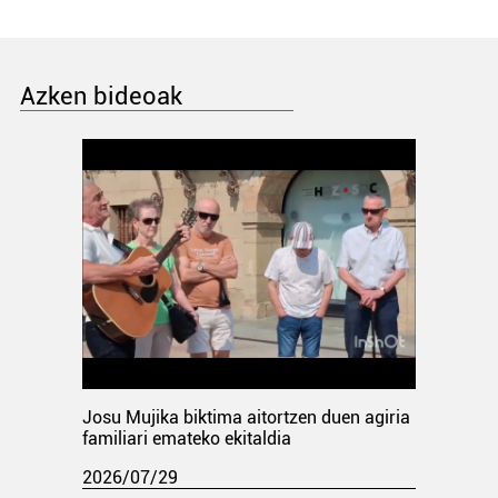
Azken bideoak
Josu Mujika biktima aitortzen duen agiria
familiari emateko ekitaldia
2026/07/29