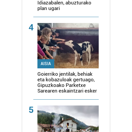
Idiazabalen, abuzturako
plan ugari
4
AISIA
Goierriko jentilak, behiak
eta kobazuloak gertuago,
Gipuzkoako Parketxe
Sarearen eskaintzari esker
5