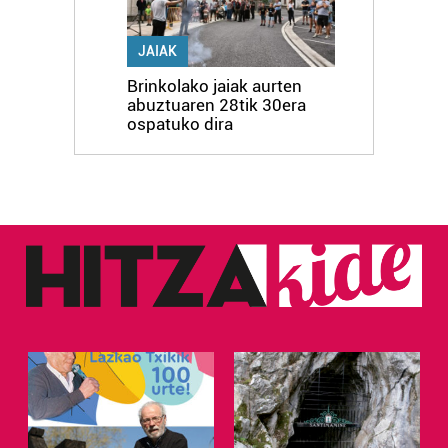
JAIAK
Brinkolako jaiak aurten
abuztuaren 28tik 30era
ospatuko dira