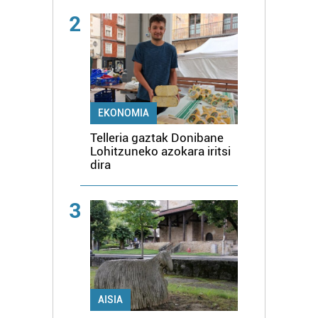
2
EKONOMIA
Telleria gaztak Donibane
Lohitzuneko azokara iritsi
dira
3
AISIA