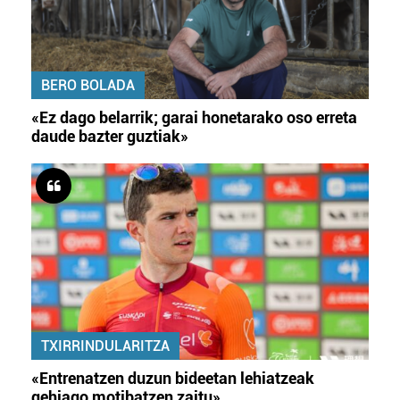
BERO BOLADA
«Ez dago belarrik; garai honetarako oso erreta
daude bazter guztiak»
TXIRRINDULARITZA
«Entrenatzen duzun bideetan lehiatzeak
gehiago motibatzen zaitu»