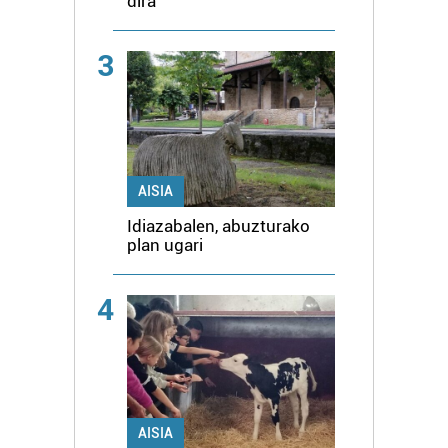
dira
3
AISIA
Idiazabalen, abuzturako
plan ugari
4
AISIA