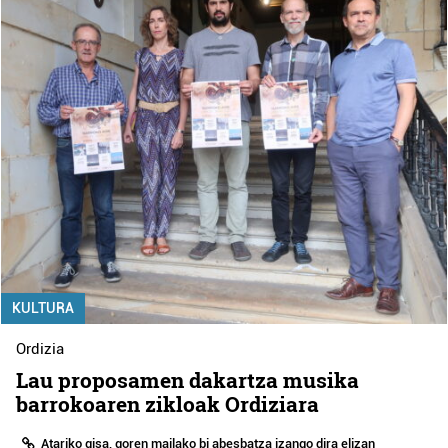
KULTURA
Ordizia
Lau proposamen dakartza musika
barrokoaren zikloak Ordiziara
Atariko gisa, goren mailako bi abesbatza izango dira elizan