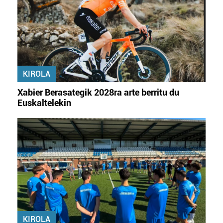
KIROLA
Xabier Berasategik 2028ra arte berritu du
Euskaltelekin
KIROLA