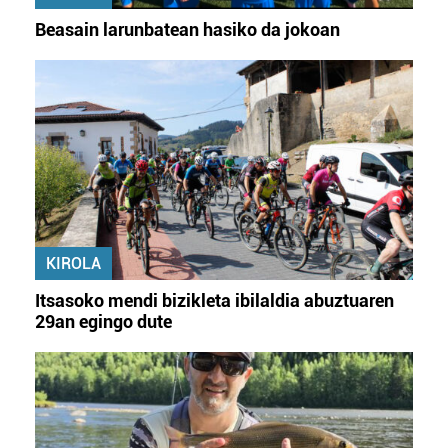
Beasain larunbatean hasiko da jokoan
KIROLA
Itsasoko mendi bizikleta ibilaldia abuztuaren
29an egingo dute