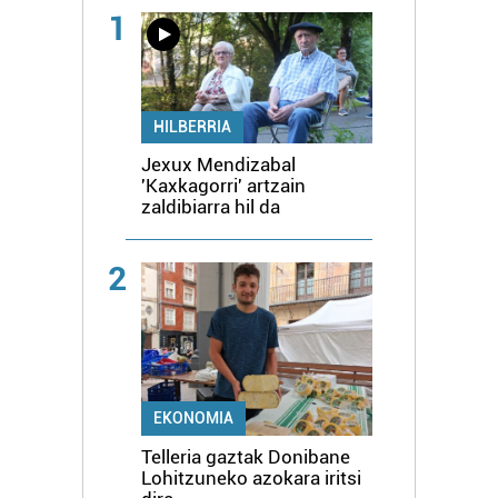
1
HILBERRIA
Jexux Mendizabal
'Kaxkagorri' artzain
zaldibiarra hil da
2
EKONOMIA
Telleria gaztak Donibane
Lohitzuneko azokara iritsi