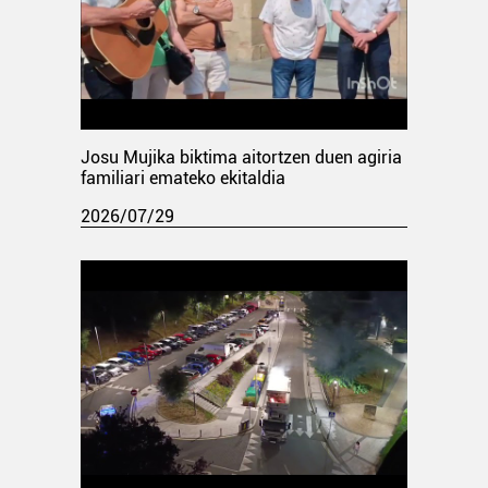
Josu Mujika biktima aitortzen duen agiria
familiari emateko ekitaldia
2026/07/29