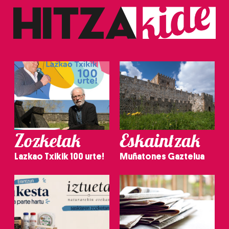
Zozketak
Eskaintzak
Lazkao Txikik 100 urte!
Muñatones Gaztelua