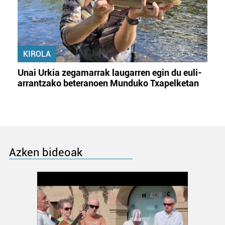
KIROLA
Unai Urkia zegamarrak laugarren egin du euli-
arrantzako beteranoen Munduko Txapelketan
Azken bideoak