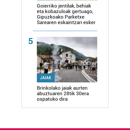
Goierriko jentilak, behiak
eta kobazuloak gertuago,
Gipuzkoako Parketxe
Sarearen eskaintzari esker
5
JAIAK
Brinkolako jaiak aurten
abuztuaren 28tik 30era
ospatuko dira