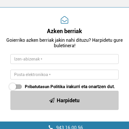
Azken berriak
Goierriko azken berriak jakin nahi dituzu? Harpidetu gure
buletinera!
Pribatutasun Politika
irakurri eta onartzen dut.
Harpidetu
943 16 00 56