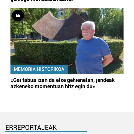
MEMORIA HISTORIKOA
«Gai tabua izan da etxe gehienetan, jendeak
azkeneko momentuan hitz egin du»
ERREPORTAJEAK