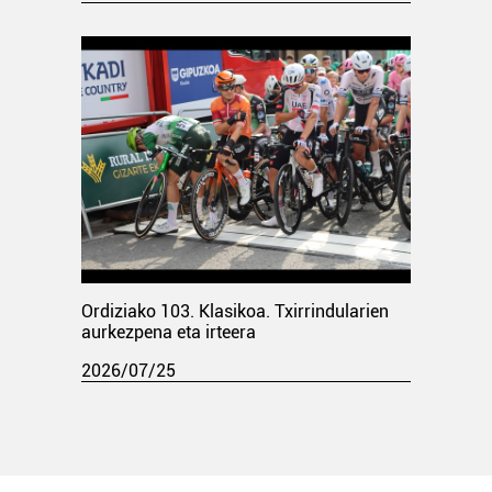
Ordiziako 103. Klasikoa. Txirrindularien
aurkezpena eta irteera
2026/07/25