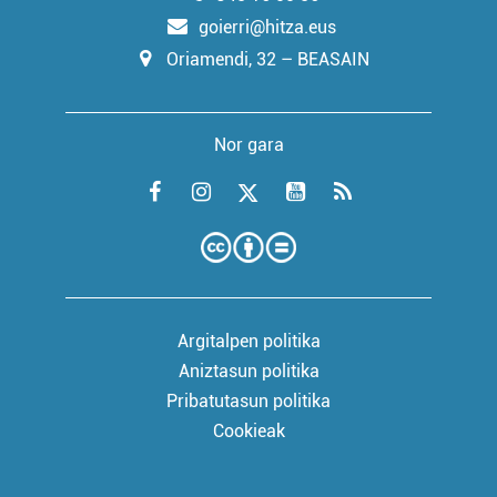
goierri@hitza.eus
Oriamendi, 32 – BEASAIN
Nor gara
Argitalpen politika
Aniztasun politika
Pribatutasun politika
Cookieak