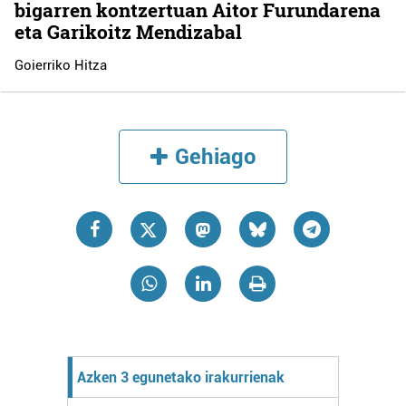
bigarren kontzertuan Aitor Furundarena
eta Garikoitz Mendizabal
Goierriko Hitza
Gehiago
Azken 3 egunetako irakurrienak