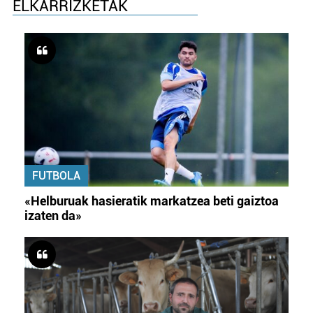
ELKARRIZKETAK
FUTBOLA
«Helburuak hasieratik markatzea beti gaiztoa
izaten da»