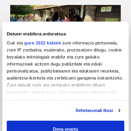
Datuen erabilera arduratsua
Guk eta
gure 1022 kideek
sure informacio pertsonala,
zure IP zenbakia, esaterako, prozesatzen ditugu, cookie
bezalako teknologiak erabiliz eta zure gailuko
informazioak azitzen dugu publizitate eta eduki
URBIAKO FESTA
pertsonalizatua, publizitatearen eta edukiaren neurketa,
Urbiako zelaiak erromeria leku
audientzia-ikerketa eta zerbitzuen garapena eskaintzeko.
Zure datuak nork eta zertarako erabiltzen dituen
hautatzeko aukera duzu. Zure onespena aldatzen edo
deuseztatzen ahal duzu edozein momentutan, Cookie
deklaraziotik edo Privacy triggerean klikatuz.
Xehetasunak ikusi
If you allow, we would also like to:
Collect information about your geographical
Dena onartu