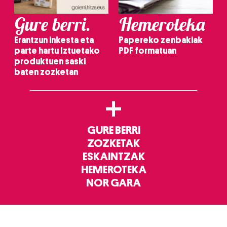
Gure berri.
Hemeroteka
Erantzun inkesta eta
Papereko zenbakiak
parte hartu Iztuetako
PDF formatuan
produktuen saski
baten zozketan
+
GURE BERRI
ZOZKETAK
ESKAINTZAK
HEMEROTEKA
NOR GARA