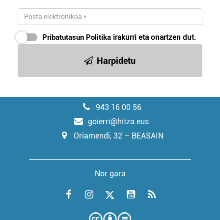
Pribatutasun Politika
irakurri eta onartzen dut.
Harpidetu
943 16 00 56
goierri@hitza.eus
Oriamendi, 32 – BEASAIN
Nor gara