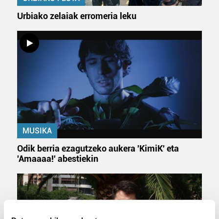
Urbiako zelaiak erromeria leku
MUSIKA
Odik berria ezagutzeko aukera 'KimiK' eta
'Amaaaa!' abestiekin