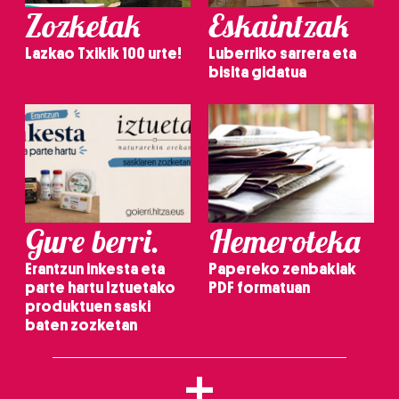
Zozketak
Eskaintzak
Lazkao Txikik 100 urte!
Luberriko sarrera eta
bisita gidatua
Gure berri.
Hemeroteka
Erantzun inkesta eta
Papereko zenbakiak
parte hartu Iztuetako
PDF formatuan
produktuen saski
baten zozketan
+