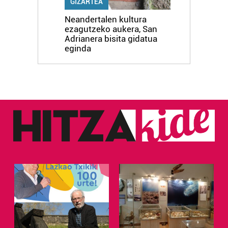
GIZARTEA
Neandertalen kultura
ezagutzeko aukera, San
Adrianera bisita gidatua
eginda