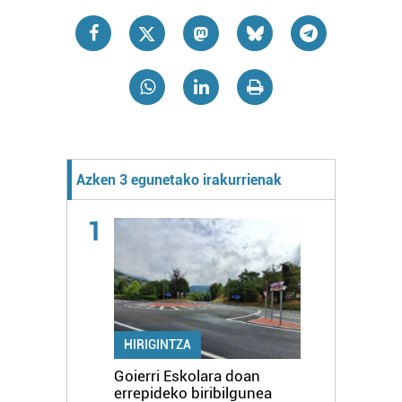
Azken 3 egunetako irakurrienak
1
HIRIGINTZA
Goierri Eskolara doan
errepideko biribilgunea