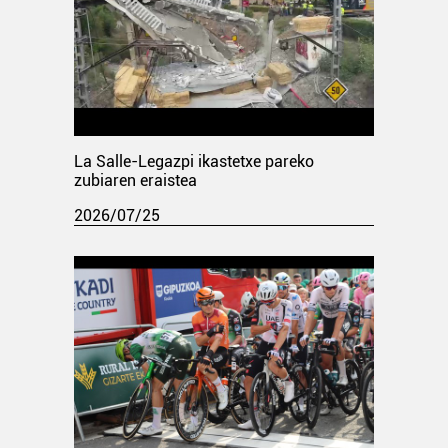
La Salle-Legazpi ikastetxe pareko
zubiaren eraistea
2026/07/25