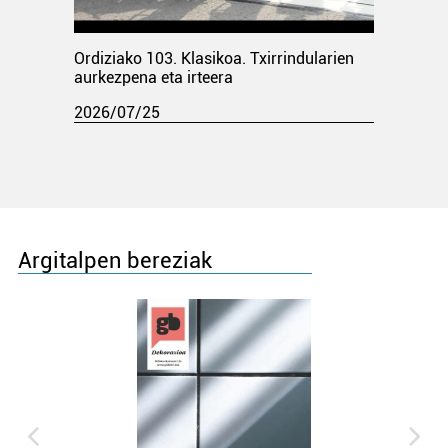
Ordiziako 103. Klasikoa. Txirrindularien
aurkezpena eta irteera
2026/07/25
Argitalpen bereziak