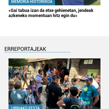
MEMORIA HISTORIKOA
«Gai tabua izan da etxe gehienetan, jendeak
azkeneko momentuan hitz egin du»
ERREPORTAJEAK
URBIAKO FESTA