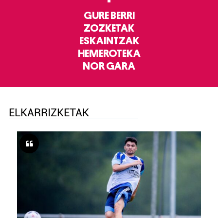
GURE BERRI
ZOZKETAK
ESKAINTZAK
HEMEROTEKA
NOR GARA
ELKARRIZKETAK