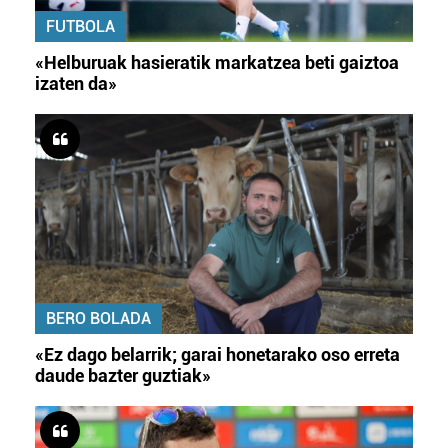
FUTBOLA
«Helburuak hasieratik markatzea beti gaiztoa
izaten da»
BERO BOLADA
«Ez dago belarrik; garai honetarako oso erreta
daude bazter guztiak»