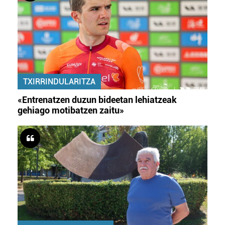
TXIRRINDULARITZA
«Entrenatzen duzun bideetan lehiatzeak
gehiago motibatzen zaitu»