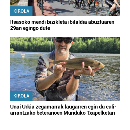
KIROLA
Itsasoko mendi bizikleta ibilaldia abuztuaren
29an egingo dute
KIROLA
Unai Urkia zegamarrak laugarren egin du euli-
arrantzako beteranoen Munduko Txapelketan