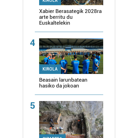
KIROLA
Xabier Berasategik 2028ra
arte berritu du
Euskaltelekin
4
KIROLA
Beasain larunbatean
hasiko da jokoan
5