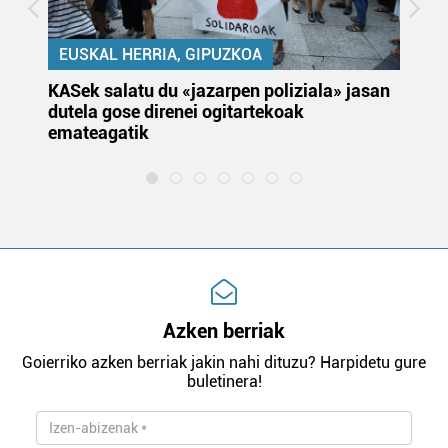
EUSKAL HERRIA, GIPUZKOA
KASek salatu du «jazarpen poliziala» jasan
Pa
dutela gose direnei ogitartekoak
da
emateagatik
«s
Azken berriak
Goierriko azken berriak jakin nahi dituzu? Harpidetu gure
buletinera!