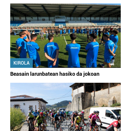
datuen atalean. Edozein unetan alda edo ken dezakezu
zure baimena Cookieen adierazpenean.
Webgune honek cookie propioak eta hirugarrenen cookie-
fitxategiak erabiltzen ditu. Zure esperientzia eta
zerbitzuak hobetzeko asmoz, cookie teknologiaz
baliatzen gara. Ohar hau onartuz gero, teknologia hori
erabiltzeko baimen esplizitua ematen diguzu.
Gehiago
irakurri
KIROLA
Beasain larunbatean hasiko da jokoan