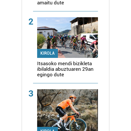
amaitu dute
2
KIROLA
Itsasoko mendi bizikleta
ibilaldia abuztuaren 29an
egingo dute
3