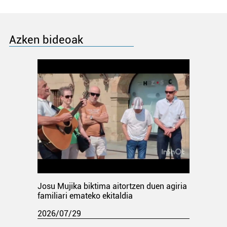
Azken bideoak
Josu Mujika biktima aitortzen duen agiria
familiari emateko ekitaldia
2026/07/29