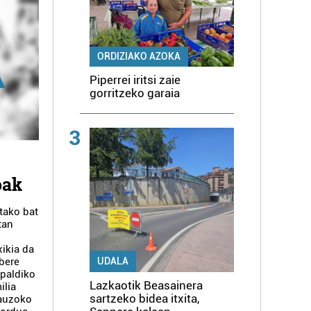
ORDIZIAKO AZOKA
Piperrei iritsi zaie
gorritzeko garaia
3
oak
tako bat
tan
xikia da
bere
UDALA
spaldiko
Lazkaotik Beasainera
ilia
sartzeko bidea itxita,
 auzoko