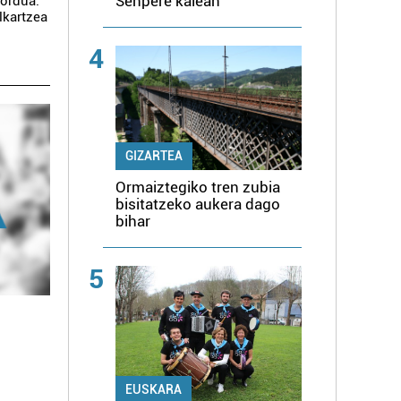
Senpere kalean
zordua.
lkartzea
4
GIZARTEA
Ormaiztegiko tren zubia
bisitatzeko aukera dago
bihar
5
EUSKARA