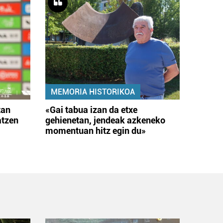
MEMORIA HISTORIKOA
tan
«Gai tabua izan da etxe
atzen
gehienetan, jendeak azkeneko
momentuan hitz egin du»