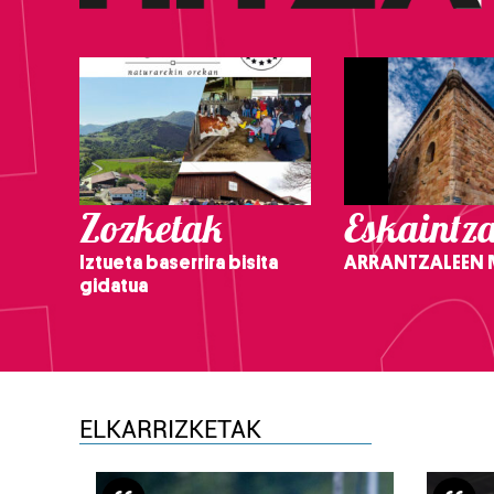
Zozketak
Eskaintz
Iztueta baserrira bisita
ARRANTZALEEN
gidatua
ELKARRIZKETAK