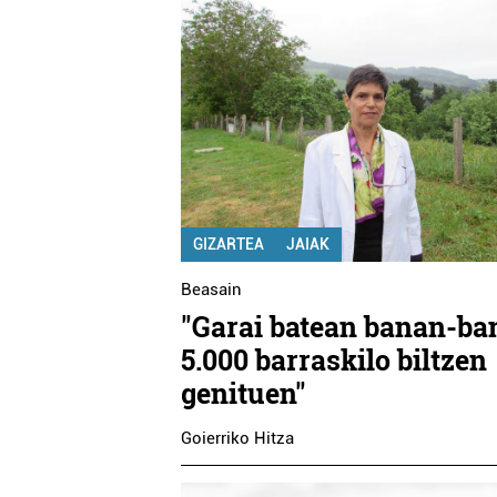
GIZARTEA
JAIAK
Beasain
"Garai batean banan-ba
5.000 barraskilo biltzen
genituen"
Goierriko Hitza