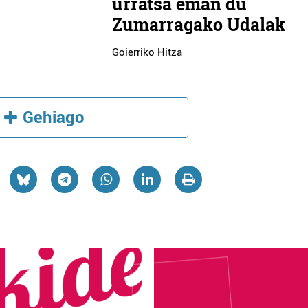
urratsa eman du
Zumarragako Udalak
Goierriko Hitza
Gehiago