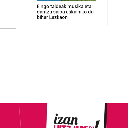
Eingo taldeak musika eta
dantza saioa eskainiko du
bihar Lazkaon