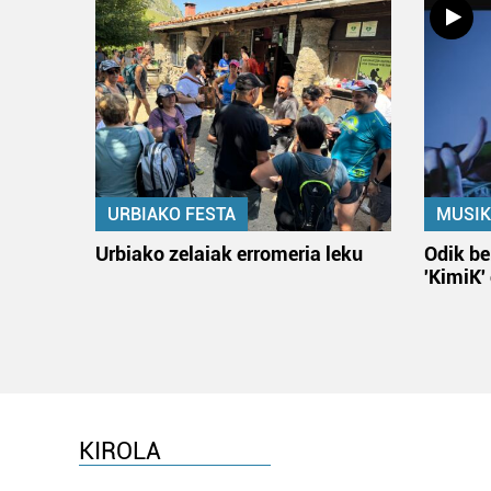
URBIAKO FESTA
MUSIK
Urbiako zelaiak erromeria leku
Odik be
'KimiK'
KIROLA