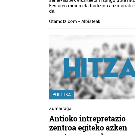
seme-alabek elkarteetan izango dute hit
Festaren muina eta tradizioa auzotarrak e
da.
Otamotz.com - Albisteak
POLITIKA
Zumarraga
Antioko intrepretazio
zentroa egiteko azken