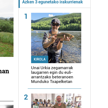
Azken 3 egunetako irakurrienak
1
KIROLA
Unai Urkia zegamarrak
nan
laugarren egin du euli-
arrantzako beteranoen
Munduko Txapelketan
2