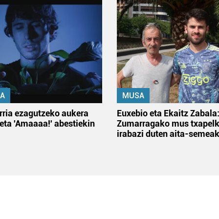
A
MUSA
rria ezagutzeko aukera
Euxebio eta Ekaitz Zabala
 eta 'Amaaaa!' abestiekin
Zumarragako mus txapelk
irabazi duten aita-semea