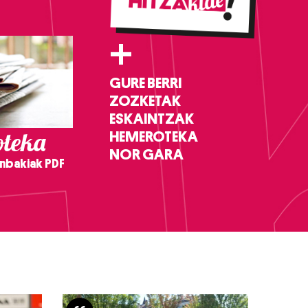
+
GURE BERRI
ZOZKETAK
ESKAINTZAK
teka
HEMEROTEKA
NOR GARA
nbakiak PDF