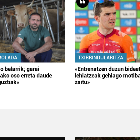
BOLADA
TXIRRINDULARITZA
o belarrik; garai
«Entrenatzen duzun bidee
ako oso erreta daude
lehiatzeak gehiago motib
guztiak»
zaitu»