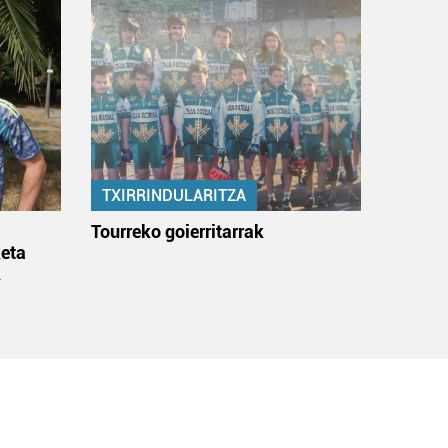
TXIRRINDULARITZA
:
Tourreko goierritarrak
eta
k