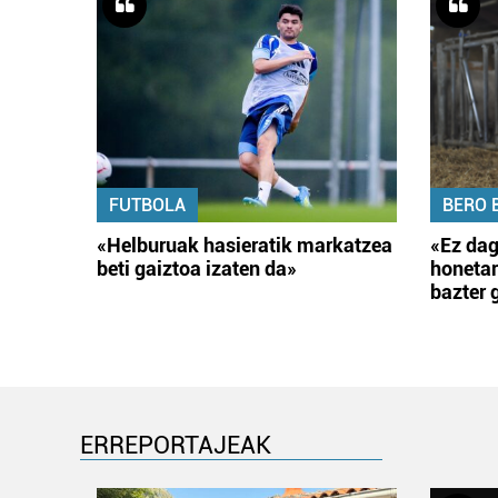
FUTBOLA
BERO 
«Helburuak hasieratik markatzea
«Ez dag
beti gaiztoa izaten da»
honetar
bazter 
ERREPORTAJEAK