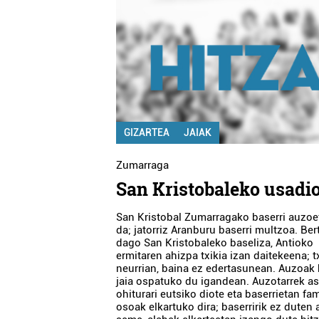
GIZARTEA
JAIAK
Zumarraga
San Kristobaleko usadi
San Kristobal Zumarragako baserri auzoe
da; jatorriz Aranburu baserri multzoa. Ber
dago San Kristobaleko baseliza, Antioko
ermitaren ahizpa txikia izan daitekeena; t
neurrian, baina ez edertasunean. Auzoak 
jaia ospatuko du igandean. Auzotarrek a
ohiturari eutsiko diote eta baserrietan fam
osoak elkartuko dira; baserririk ez duten