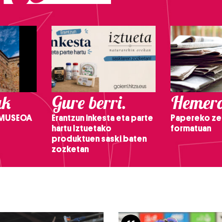
ak
Gure berri.
Hemero
 MUSEOA
Erantzun inkesta eta parte
Papereko ze
hartu Iztuetako
formatuan
produktuen saski baten
zozketan