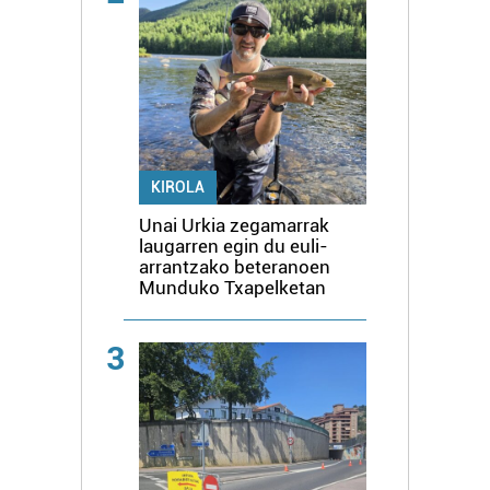
KIROLA
Unai Urkia zegamarrak
laugarren egin du euli-
arrantzako beteranoen
Munduko Txapelketan
3