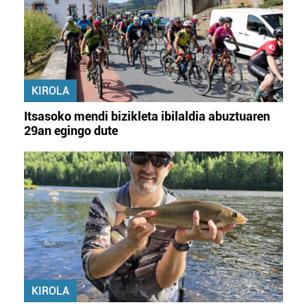
KIROLA
Itsasoko mendi bizikleta ibilaldia abuztuaren
29an egingo dute
KIROLA