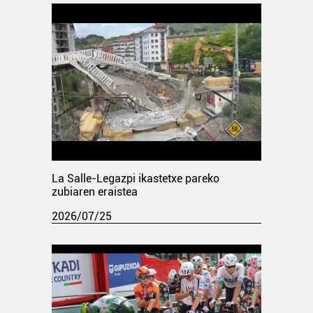
La Salle-Legazpi ikastetxe pareko
zubiaren eraistea
2026/07/25