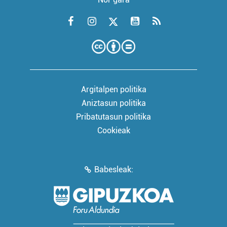
Argitalpen politika
Aniztasun politika
Pribatutasun politika
Cookieak
Babesleak: