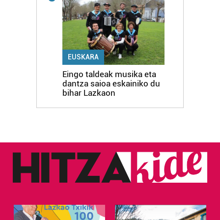
EUSKARA
Eingo taldeak musika eta
dantza saioa eskainiko du
bihar Lazkaon