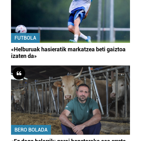
FUTBOLA
«Helburuak hasieratik markatzea beti gaiztoa
izaten da»
BERO BOLADA