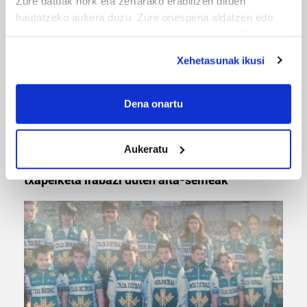
Zure datuak nork eta zertarako erabiltzen dituen
hautatzeko aukera duzu. Zure onespena aldatzen edo
deuseztatzen ahal duzu edozein momentutan, Cookie
deklaraziotik edo Privacy triggerean klikatuz.
Xehetasunak ikusi
If you allow, we would also like to:
Collect information about your geographical
Dena onartu
location which can be accurate to within several
meters
MUSA
Aukeratu
Identify your device by actively scanning it for
Euxebio eta Ekaitz Zabala: Zumarragako mus
specific characteristics (fingerprinting)
txapelketa irabazi duten aita-semeak
Find out more about how your personal data is processed
and set your preferences in the
details section
.
Guk eta gure bazkideek zure datu pertsonalak
prozesatzen ditugu, zure IP zenbakia, besteak beste,
teknologia erabiliz, cookieak adibidez, iragarki eta eduki
pertsonalizatuak eskaintzeko, iragarkiak eta edukia
neurtzeko, jendeari buruzko informazioa biltzeko eta