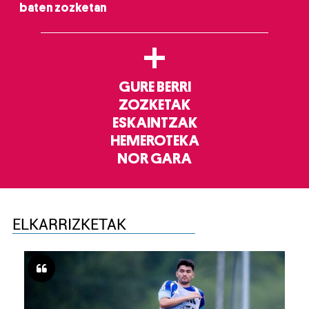
baten zozketan
+
GURE BERRI
ZOZKETAK
ESKAINTZAK
HEMEROTEKA
NOR GARA
ELKARRIZKETAK