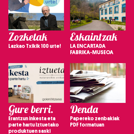
Zozketak
Eskaintzak
Lazkao Txikik 100 urte!
LA ENCARTADA
FABRIKA-MUSEOA
Gure berri.
Denda
Erantzun inkesta eta
Papereko zenbakiak
parte hartu Iztuetako
PDF formatuan
produktuen saski