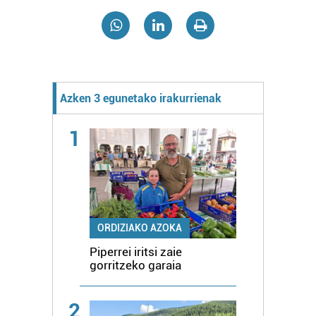
Azken 3 egunetako irakurrienak
1
ORDIZIAKO AZOKA
Piperrei iritsi zaie
gorritzeko garaia
2