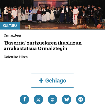
KULTURA
Ormaiztegi
'Baserria' zartzuelaren ikuskizun
arrakastatsua Ormaiztegin
Goierriko Hitza
Gehiago