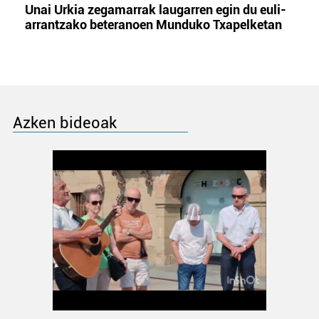
Unai Urkia zegamarrak laugarren egin du euli-
arrantzako beteranoen Munduko Txapelketan
Azken bideoak