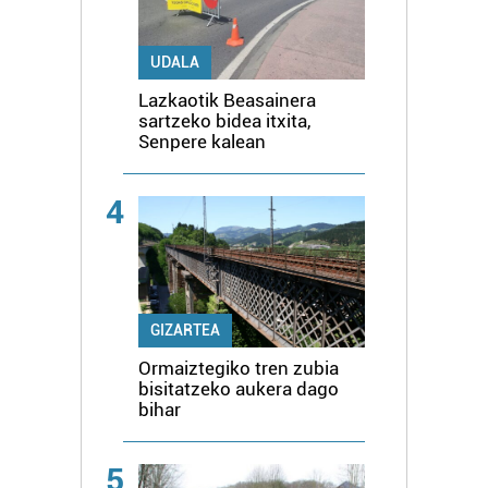
UDALA
Lazkaotik Beasainera
sartzeko bidea itxita,
Senpere kalean
4
GIZARTEA
Ormaiztegiko tren zubia
bisitatzeko aukera dago
bihar
5