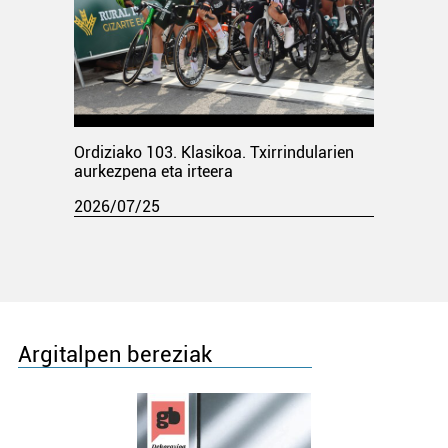
Ordiziako 103. Klasikoa. Txirrindularien
aurkezpena eta irteera
2026/07/25
Argitalpen bereziak