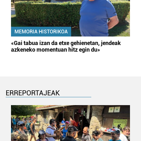
MEMORIA HISTORIKOA
«Gai tabua izan da etxe gehienetan, jendeak
azkeneko momentuan hitz egin du»
ERREPORTAJEAK