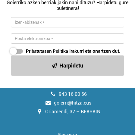
Goierriko azken berriak jakin nahi dituzu? Harpidetu gure
buletinera!
Pribatutasun Politika
irakurri eta onartzen dut.
Harpidetu
943 16 00 56
goierri@hitza.eus
Oriamendi, 32 – BEASAIN
Nor gara