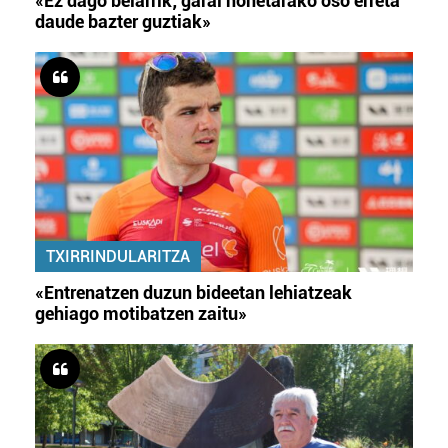
«Ez dago belarrik; garai honetarako oso erreta
daude bazter guztiak»
TXIRRINDULARITZA
«Entrenatzen duzun bideetan lehiatzeak
gehiago motibatzen zaitu»