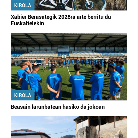
erabiltzeko baimen esplizitua ematen diguzu.
Gehiago
KIROLA
irakurri
Xabier Berasategik 2028ra arte berritu du
Euskaltelekin
KIROLA
Beasain larunbatean hasiko da jokoan