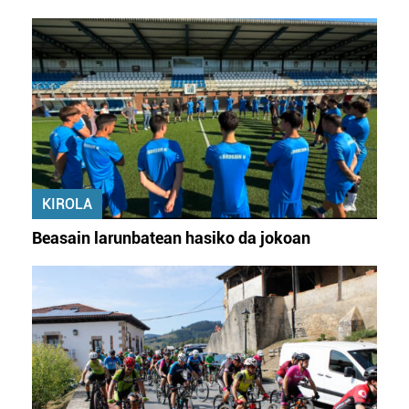
KIROLA
Beasain larunbatean hasiko da jokoan