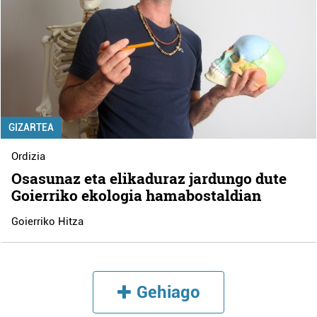
GIZARTEA
Ordizia
Osasunaz eta elikaduraz jardungo dute
Goierriko ekologia hamabostaldian
Goierriko Hitza
Gehiago