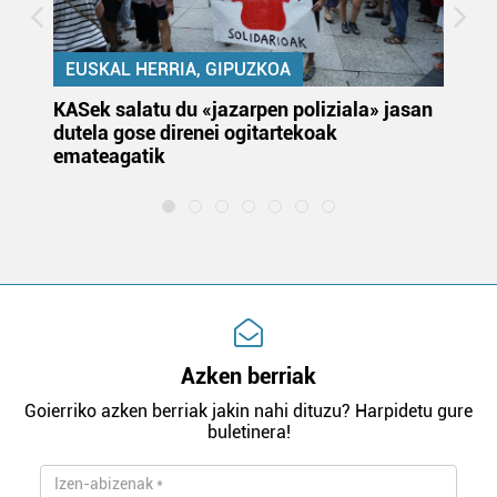
EUSKAL HERRIA, GIPUZKOA
KASek salatu du «jazarpen poliziala» jasan
Pa
dutela gose direnei ogitartekoak
da
emateagatik
«s
Azken berriak
Goierriko azken berriak jakin nahi dituzu? Harpidetu gure
buletinera!