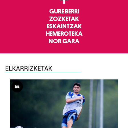
GURE BERRI
ZOZKETAK
ESKAINTZAK
HEMEROTEKA
NOR GARA
ELKARRIZKETAK