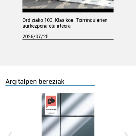
Ordiziako 103. Klasikoa. Txirrindularien
aurkezpena eta irteera
2026/07/25
Argitalpen bereziak