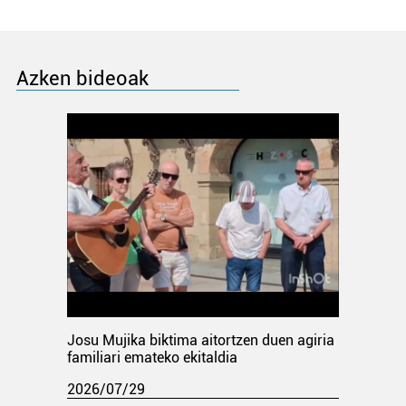
Azken bideoak
Josu Mujika biktima aitortzen duen agiria
familiari emateko ekitaldia
2026/07/29