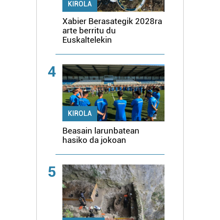
KIROLA
Xabier Berasategik 2028ra
arte berritu du
Euskaltelekin
4
KIROLA
Beasain larunbatean
hasiko da jokoan
5