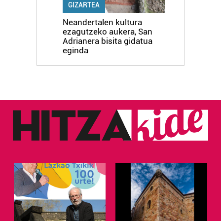
GIZARTEA
Neandertalen kultura
ezagutzeko aukera, San
Adrianera bisita gidatua
eginda