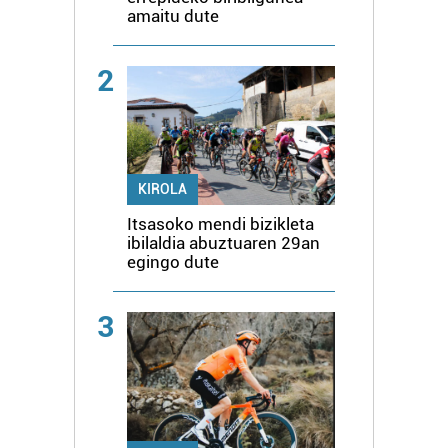
amaitu dute
2
KIROLA
Itsasoko mendi bizikleta
ibilaldia abuztuaren 29an
egingo dute
3