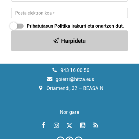
Pribatutasun Politika
irakurri eta onartzen dut.
Harpidetu
943 16 00 56
goierri@hitza.eus
Oriamendi, 32 – BEASAIN
Nor gara