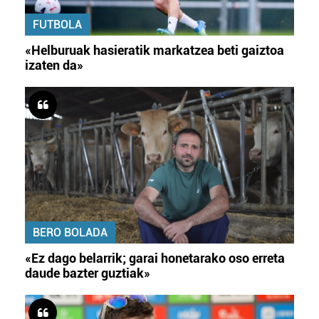
FUTBOLA
«Helburuak hasieratik markatzea beti gaiztoa
izaten da»
BERO BOLADA
«Ez dago belarrik; garai honetarako oso erreta
daude bazter guztiak»