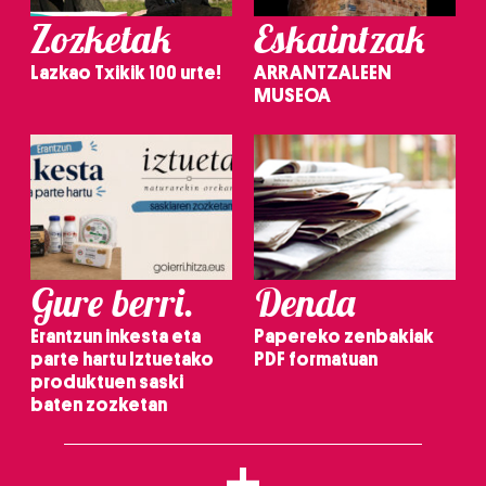
Zozketak
Eskaintzak
Lazkao Txikik 100 urte!
ARRANTZALEEN
MUSEOA
Gure berri.
Denda
Erantzun inkesta eta
Papereko zenbakiak
parte hartu Iztuetako
PDF formatuan
produktuen saski
baten zozketan
+