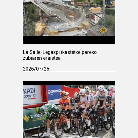
La Salle-Legazpi ikastetxe pareko
zubiaren eraistea
2026/07/25