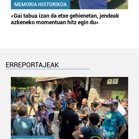
MEMORIA HISTORIKOA
«Gai tabua izan da etxe gehienetan, jendeak
azkeneko momentuan hitz egin du»
ERREPORTAJEAK