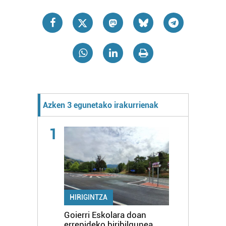
Azken 3 egunetako irakurrienak
1
HIRIGINTZA
Goierri Eskolara doan
errepideko biribilgunea