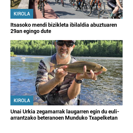
KIROLA
Itsasoko mendi bizikleta ibilaldia abuztuaren
29an egingo dute
KIROLA
Unai Urkia zegamarrak laugarren egin du euli-
arrantzako beteranoen Munduko Txapelketan