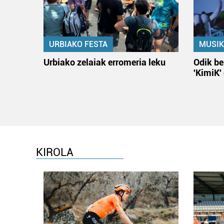
URBIAKO FESTA
MUSIK
Urbiako zelaiak erromeria leku
Odik be
'KimiK'
KIROLA