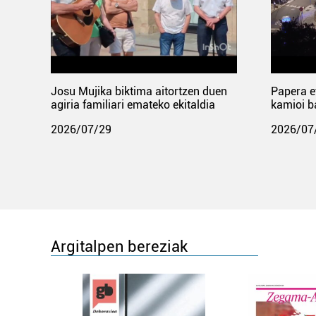
Josu Mujika biktima aitortzen duen
Papera e
agiria familiari emateko ekitaldia
kamioi b
2026/07/29
2026/07
Argitalpen bereziak