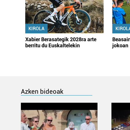
KIROLA
KIROL
Xabier Berasategik 2028ra arte
Beasain
berritu du Euskaltelekin
jokoan
Azken bideoak