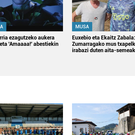
A
MUSA
rria ezagutzeko aukera
Euxebio eta Ekaitz Zabala
 eta 'Amaaaa!' abestiekin
Zumarragako mus txapelk
irabazi duten aita-semea