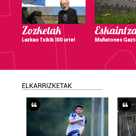
Zozketak
Eskaintz
Lazkao Txikik 100 urte!
Muñatones Gazt
ELKARRIZKETAK