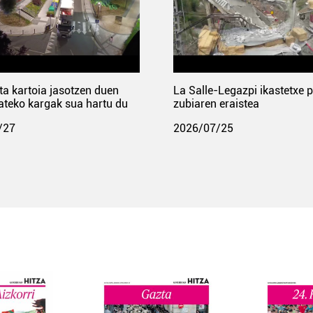
ta kartoia jasotzen duen
La Salle-Legazpi ikastetxe 
ateko kargak sua hartu du
zubiaren eraistea
/27
2026/07/25