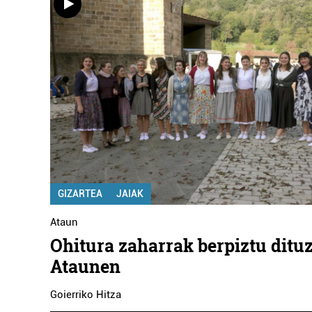
GIZARTEA
JAIAK
Ataun
Ohitura zaharrak berpiztu dituz
Ataunen
Goierriko Hitza