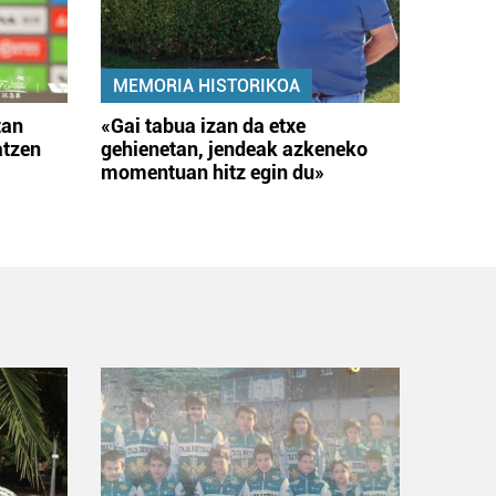
MEMORIA HISTORIKOA
tan
«Gai tabua izan da etxe
atzen
gehienetan, jendeak azkeneko
momentuan hitz egin du»