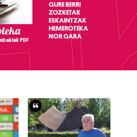
GURE BERRI
ZOZKETAK
ESKAINTZAK
teka
HEMEROTEKA
NOR GARA
nbakiak PDF