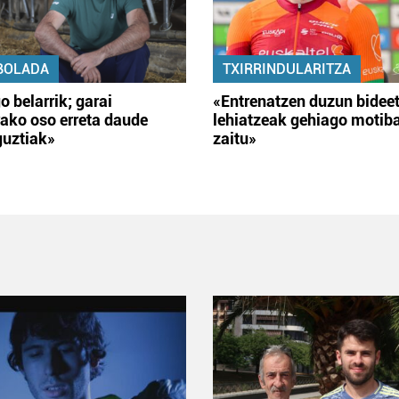
BOLADA
TXIRRINDULARITZA
o belarrik; garai
«Entrenatzen duzun bidee
ako oso erreta daude
lehiatzeak gehiago motib
guztiak»
zaitu»