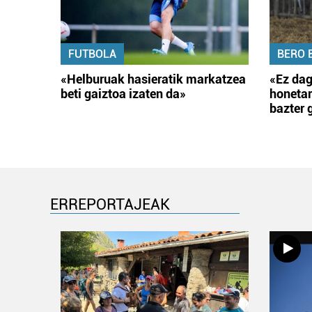
FUTBOLA
BERO 
«Helburuak hasieratik markatzea
«Ez dag
beti gaiztoa izaten da»
honetar
bazter 
ERREPORTAJEAK