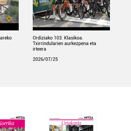
pareko
Ordiziako 103. Klasikoa.
Txirrindularien aurkezpena eta
irteera
2026/07/25