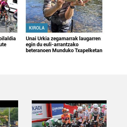
KIROLA
bilaldia
Unai Urkia zegamarrak laugarren
ute
egin du euli-arrantzako
beteranoen Munduko Txapelketan