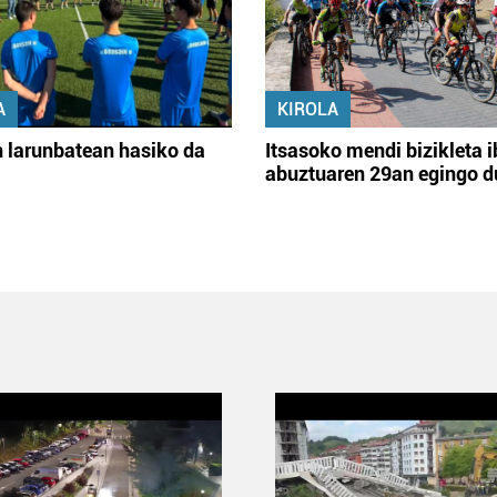
A
KIROLA
 larunbatean hasiko da
Itsasoko mendi bizikleta i
abuztuaren 29an egingo d