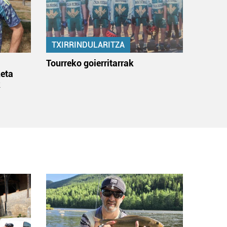
TXIRRINDULARITZA
:
Tourreko goierritarrak
eta
k