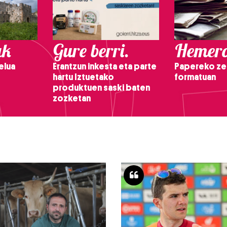
ak
Gure berri.
Hemero
elua
Erantzun inkesta eta parte
Papereko ze
hartu Iztuetako
formatuan
produktuen saski baten
zozketan