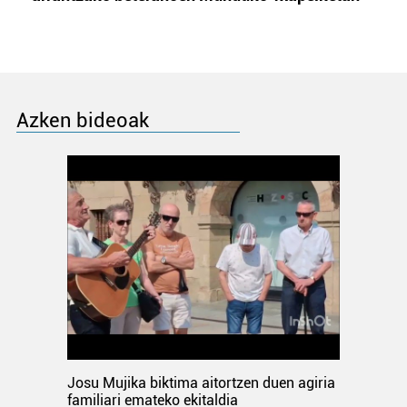
Azken bideoak
Josu Mujika biktima aitortzen duen agiria
familiari emateko ekitaldia