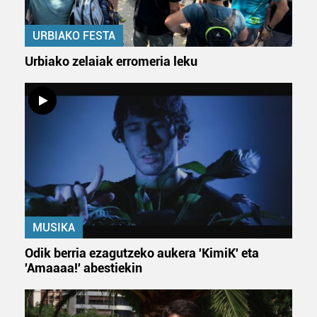
URBIAKO FESTA
Urbiako zelaiak erromeria leku
MUSIKA
Odik berria ezagutzeko aukera 'KimiK' eta
'Amaaaa!' abestiekin