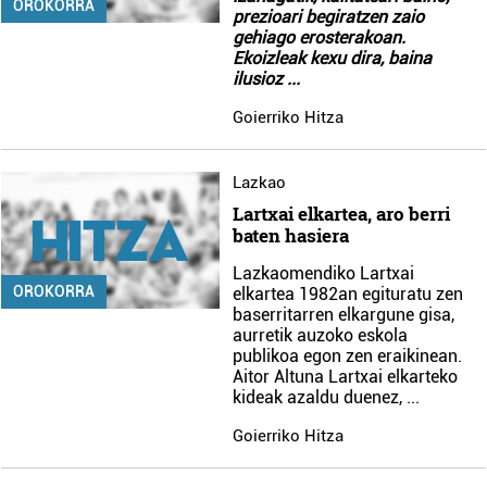
OROKORRA
prezioari begiratzen zaio
gehiago erosterakoan.
Ekoizleak kexu dira, baina
ilusioz
...
Goierriko Hitza
Lazkao
Lartxai elkartea, aro berri
baten hasiera
Lazkaomendiko Lartxai
OROKORRA
elkartea 1982an egituratu zen
baserritarren elkargune gisa,
aurretik auzoko eskola
publikoa egon zen eraikinean.
Aitor Altuna Lartxai elkarteko
kideak azaldu duenez,
...
Goierriko Hitza