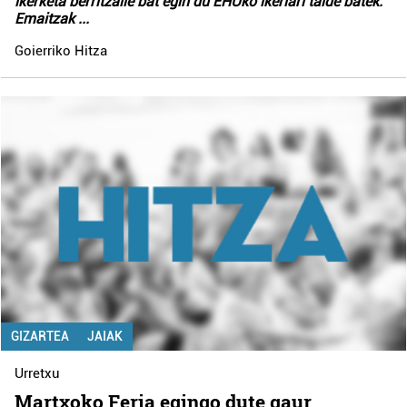
ikerketa berritzaile bat egin du EHUko ikerlari talde batek.
Emaitzak
...
Goierriko Hitza
GIZARTEA
JAIAK
Urretxu
Martxoko Feria egingo dute gaur