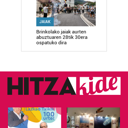
irakurri
JAIAK
Brinkolako jaiak aurten
abuztuaren 28tik 30era
ospatuko dira