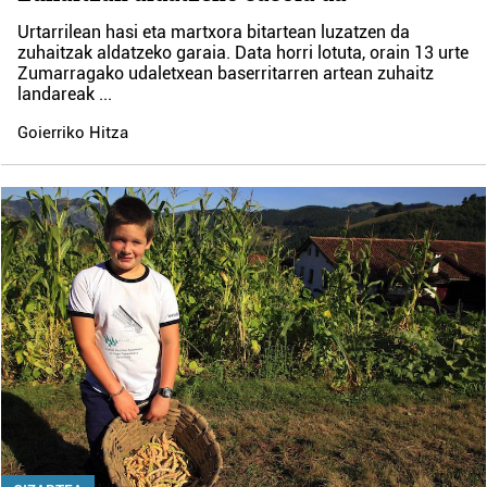
Urtarrilean hasi eta martxora bitartean luzatzen da
zuhaitzak aldatzeko garaia. Data horri lotuta, orain 13 urte
Zumarragako udaletxean baserritarren artean zuhaitz
landareak
...
Goierriko Hitza