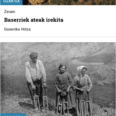
GIZARTEA
Zerain
Baserriek ateak irekita
Goierriko Hitza