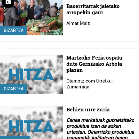
Baserritarrak jaietako
arropekin gaur
Aimar Maiz
GIZARTEA
Martxoko Feria ospatu
dute Gernikako Arbola
plazan
Otamotz.com Urretxu-
Zumarraga
GIZARTEA
Behien urre zuria
Esnea merkatuak gutxietsitako
produktua izan da azken
urteetan. Oinarrizko produktua
izanagatik, kalitateari baino,