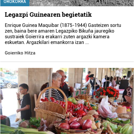
OROKORRA
Legazpi Guinearen begietatik
Enrique Guinea Maquibar (1875-1944) Gasteizen sortu
zen, baina bere amaren Legazpiko Bikuña jauregiko
sustraiek Goierrira erakarri zuten argazki kamera
eskuetan. Argazkilari emankorra izan
...
Goierriko Hitza