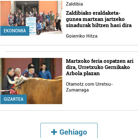
Zaldibia
Zaldibiako eraldaketa-
gunea martxan jartzeko
sinadurak biltzen hasi dira
EKONOMIA
Goierriko Hitza
Martxoko feria ospatzen ari
dira, Urretxuko Gernikako
Arbola plazan
Otamotz.com Urretxu-
Zumarraga
GIZARTEA
Gehiago