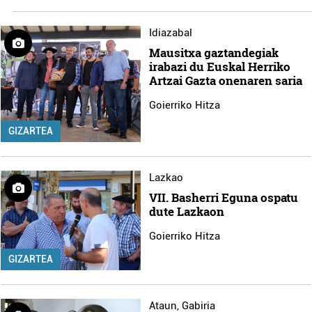
Idiazabal
Mausitxa gaztandegiak
irabazi du Euskal Herriko
Artzai Gazta onenaren saria
Goierriko Hitza
GIZARTEA
Lazkao
VII. Basherri Eguna ospatu
dute Lazkaon
Goierriko Hitza
GIZARTEA
Ataun
,
Gabiria