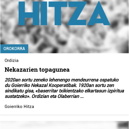
OROKORRA
Ordizia
Nekazarien topagunea
2020an sortu zeneko lehenengo mendeurrena ospatuko
du Goierriko Nekazal Kooperatibak. 1920an sortu zen
sindikatu gisa, «baserritar txikientzako elkartasun izpiritua
sustatzeko». Ordizian eta Olaberrian
...
Goierriko Hitza