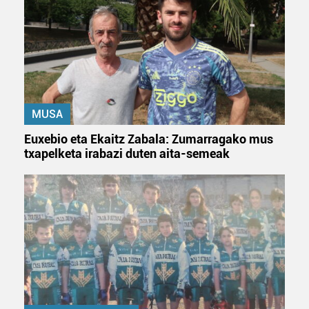
MUSA
Euxebio eta Ekaitz Zabala: Zumarragako mus
txapelketa irabazi duten aita-semeak