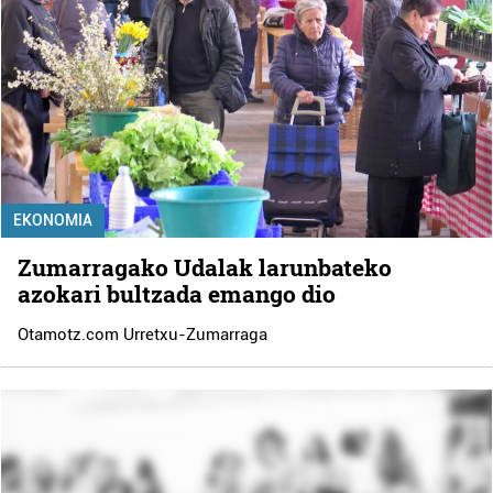
EKONOMIA
Zumarragako Udalak larunbateko
azokari bultzada emango dio
Otamotz.com Urretxu-Zumarraga