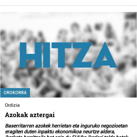
OROKORRA
Ordizia
Azokak aztergai
Baserritarren azokek herrietan eta inguruko negozioetan
eragiten duten inpaktu ekonomikoa neurtze aldera,