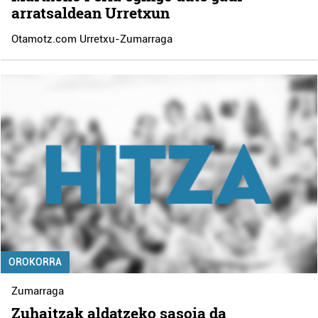
arratsaldean Urretxun
Otamotz.com Urretxu-Zumarraga
OROKORRA
Zumarraga
Zuhaitzak aldatzeko sasoia da