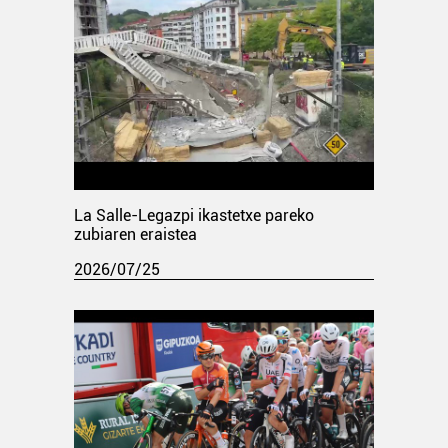
La Salle-Legazpi ikastetxe pareko
zubiaren eraistea
2026/07/25