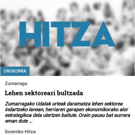
OROKORRA
Zumarraga
Lehen sektoreari bultzada
Zumarragako Udalak urteak daramatza lehen sektorea
indartzeko lanean, herriaren garapen ekonomikorako alor
estrategikoa dela ulertzen baitute. Orain pausu bat aurrera
eman dute
...
Goierriko Hitza