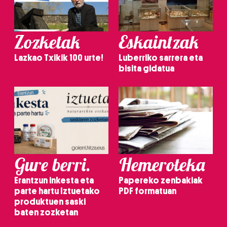
Zozketak
Eskaintzak
Lazkao Txikik 100 urte!
Luberriko sarrera eta
bisita gidatua
Gure berri.
Hemeroteka
Erantzun inkesta eta
Papereko zenbakiak
parte hartu Iztuetako
PDF formatuan
produktuen saski
baten zozketan