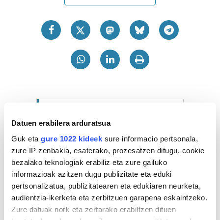
Azken 3 egunetako irakurrienak
Datuen erabilera arduratsua
1
Guk eta
gure 1022 kideek
sure informacio pertsonala,
zure IP zenbakia, esaterako, prozesatzen ditugu, cookie
bezalako teknologiak erabiliz eta zure gailuko
informazioak azitzen dugu publizitate eta eduki
HILBERRIA
pertsonalizatua, publizitatearen eta edukiaren neurketa,
audientzia-ikerketa eta zerbitzuen garapena eskaintzeko.
Jexux Mendizabal
'Kaxkagorri' artzain
Zure datuak nork eta zertarako erabiltzen dituen
zaldibiarra hil da