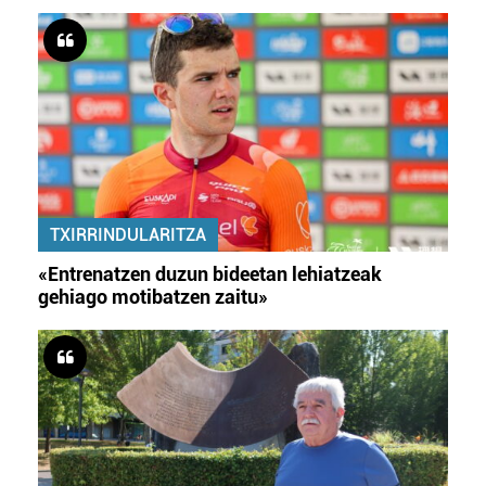
TXIRRINDULARITZA
«Entrenatzen duzun bideetan lehiatzeak
gehiago motibatzen zaitu»