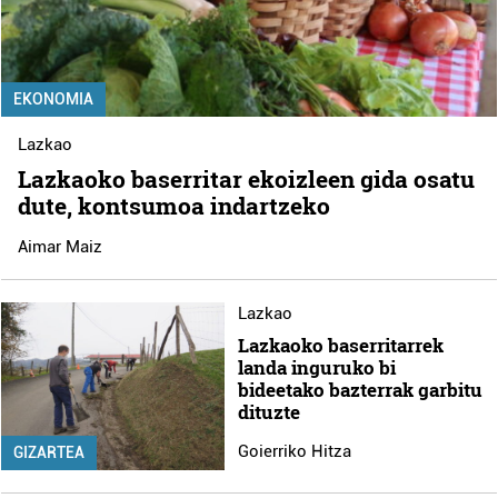
EKONOMIA
Lazkao
Lazkaoko baserritar ekoizleen gida osatu
dute, kontsumoa indartzeko
Aimar Maiz
Lazkao
Lazkaoko baserritarrek
landa inguruko bi
bideetako bazterrak garbitu
dituzte
Goierriko Hitza
GIZARTEA