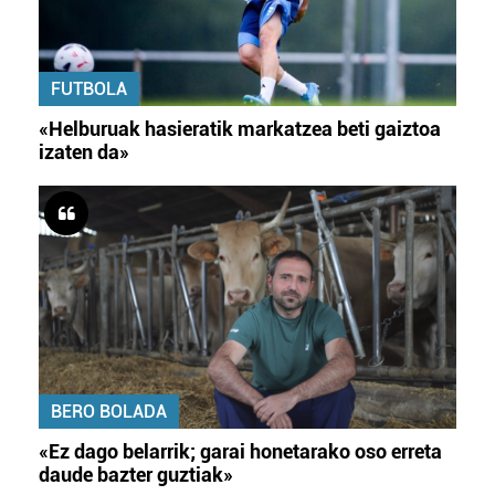
FUTBOLA
«Helburuak hasieratik markatzea beti gaiztoa
izaten da»
BERO BOLADA
«Ez dago belarrik; garai honetarako oso erreta
daude bazter guztiak»