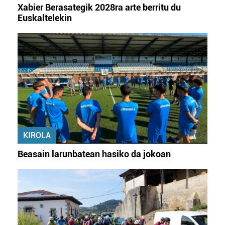
Xabier Berasategik 2028ra arte berritu du
Euskaltelekin
KIROLA
Beasain larunbatean hasiko da jokoan