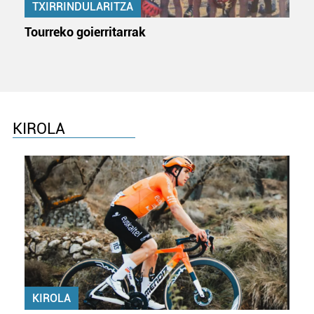
TXIRRINDULARITZA
Tourreko goierritarrak
KIROLA
KIROLA