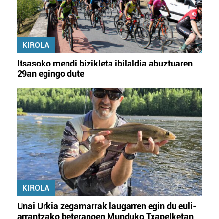
KIROLA
Itsasoko mendi bizikleta ibilaldia abuztuaren
29an egingo dute
KIROLA
Unai Urkia zegamarrak laugarren egin du euli-
arrantzako beteranoen Munduko Txapelketan