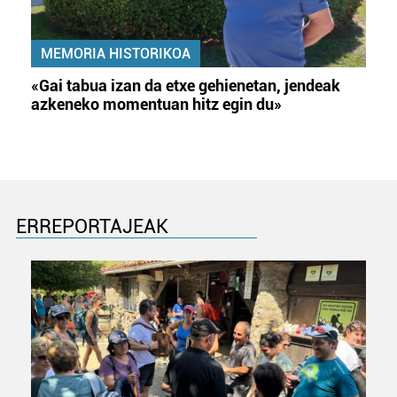
MEMORIA HISTORIKOA
«Gai tabua izan da etxe gehienetan, jendeak
azkeneko momentuan hitz egin du»
ERREPORTAJEAK