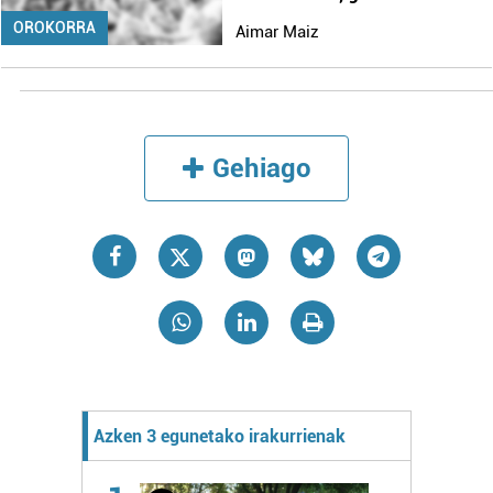
OROKORRA
Aimar Maiz
Gehiago
Azken 3 egunetako irakurrienak