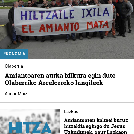
EKONOMIA
Olaberria
Amiantoaren aurka bilkura egin dute
Olaberriko Arcelorreko langileek
Aimar Maiz
Lazkao
Amiantoaren kalteei buruz
hitzaldia egingo du Jesus
Uzkudunek, gaur Lazkaon