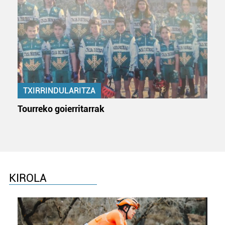
teknologia erabiliz, cookieak adibidez, iragarki eta eduki
pertsonalizatuak eskaintzeko, iragarkiak eta edukia
neurtzeko, jendeari buruzko informazioa biltzeko eta
produktuak garatzeko. Zure datuak nork eta zertarako
erabiltzen dituen hauta dezakezu.
Bazkide batzuek ez dizute baimenik eskatzen, eta beren
interes komertzial legitimoetan babesten dira. Ikusi gure
TXIRRINDULARITZA
bazkideen zerrenda, beren ustez zein helburutarako
Tourreko goierritarrak
duten interes legitimoa eta horren aurka nola egin
dezakezun ikusteko.
Lortu zure datu pertsonalak prozesatzeko moduari
buruzko informazio gehiago eta ezarri zure lehentasunak
datuen atalean. Edozein unetan alda edo ken dezakezu
KIROLA
zure baimena Cookieen adierazpenean.
Webgune honek cookie propioak eta hirugarrenen cookie-
fitxategiak erabiltzen ditu. Zure esperientzia eta