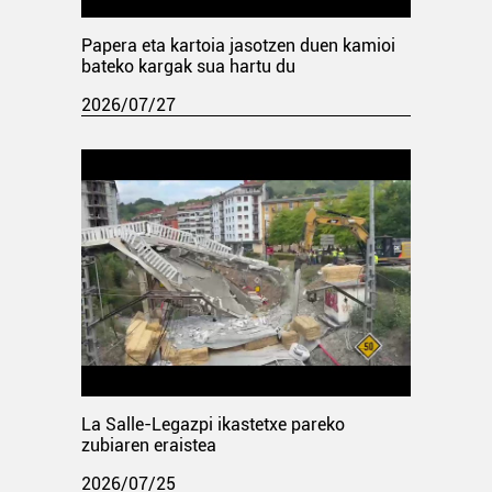
Papera eta kartoia jasotzen duen kamioi
bateko kargak sua hartu du
2026/07/27
La Salle-Legazpi ikastetxe pareko
zubiaren eraistea
2026/07/25