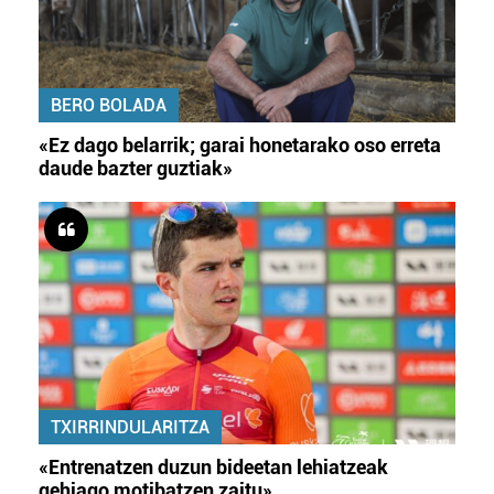
BERO BOLADA
«Ez dago belarrik; garai honetarako oso erreta
daude bazter guztiak»
TXIRRINDULARITZA
«Entrenatzen duzun bideetan lehiatzeak
gehiago motibatzen zaitu»