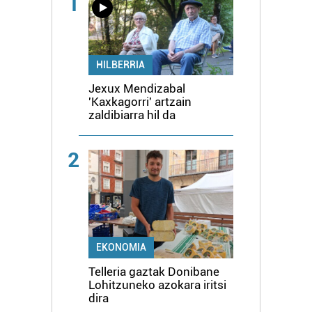
1
HILBERRIA
Jexux Mendizabal
'Kaxkagorri' artzain
zaldibiarra hil da
2
EKONOMIA
Telleria gaztak Donibane
Lohitzuneko azokara iritsi
dira