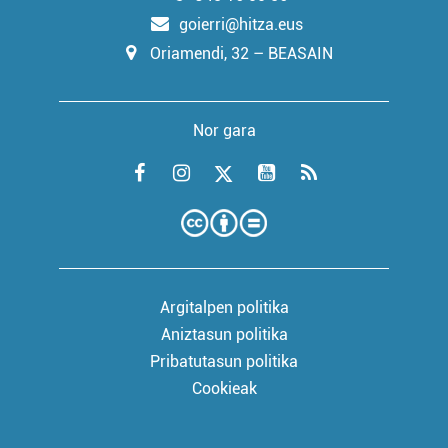
goierri@hitza.eus
Oriamendi, 32 – BEASAIN
Nor gara
Argitalpen politika
Aniztasun politika
Pribatutasun politika
Cookieak