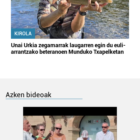
KIROLA
Unai Urkia zegamarrak laugarren egin du euli-
arrantzako beteranoen Munduko Txapelketan
Azken bideoak