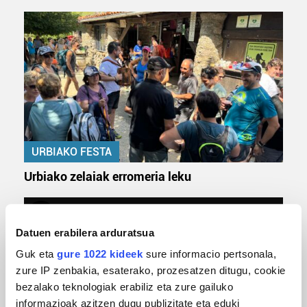
URBIAKO FESTA
Urbiako zelaiak erromeria leku
Datuen erabilera arduratsua
Guk eta
gure 1022 kideek
sure informacio pertsonala,
zure IP zenbakia, esaterako, prozesatzen ditugu, cookie
bezalako teknologiak erabiliz eta zure gailuko
informazioak azitzen dugu publizitate eta eduki