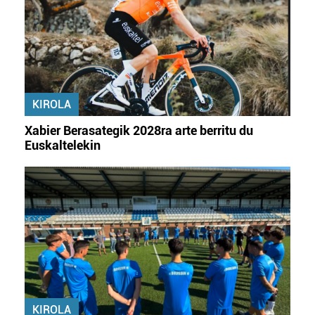
zerbitzuak hobetzeko asmoz, cookie teknologiaz
baliatzen gara. Ohar hau onartuz gero, teknologia hori
erabiltzeko baimen esplizitua ematen diguzu.
Gehiago
irakurri
KIROLA
Xabier Berasategik 2028ra arte berritu du
Euskaltelekin
KIROLA