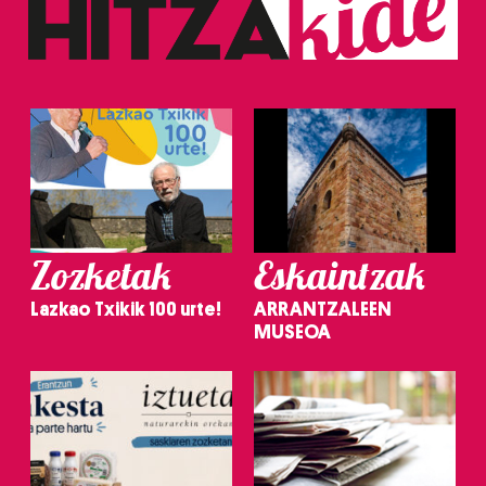
Zozketak
Eskaintzak
Lazkao Txikik 100 urte!
ARRANTZALEEN
MUSEOA