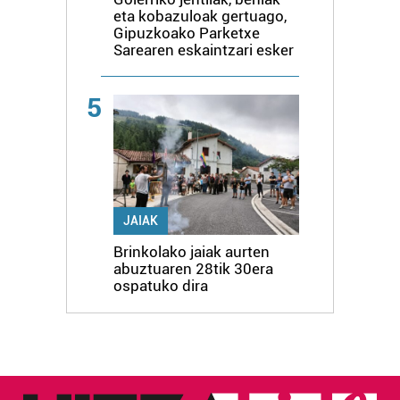
eta kobazuloak gertuago,
Gipuzkoako Parketxe
Sarearen eskaintzari esker
5
JAIAK
Brinkolako jaiak aurten
abuztuaren 28tik 30era
ospatuko dira