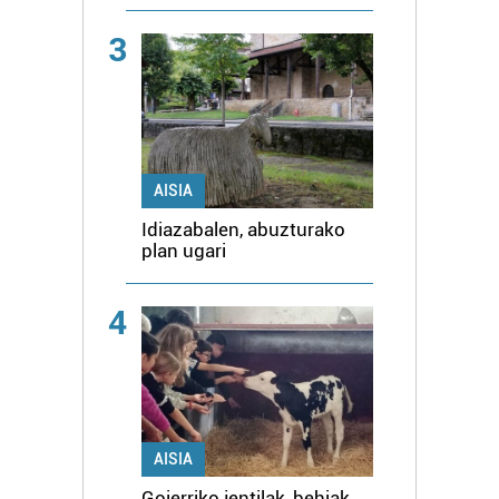
3
AISIA
Idiazabalen, abuzturako
plan ugari
4
AISIA
Goierriko jentilak, behiak