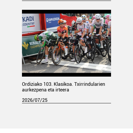
Ordiziako 103. Klasikoa. Txirrindularien
aurkezpena eta irteera
2026/07/25