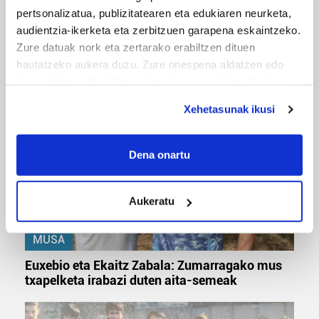
pertsonalizatua, publizitatearen eta edukiaren neurketa,
audientzia-ikerketa eta zerbitzuen garapena eskaintzeko.
MUSIKA
Zure datuak nork eta zertarako erabiltzen dituen
Odik berria ezagutzeko aukera 'KimiK' eta
hautatzeko aukera duzu. Zure onespena aldatzen edo
'Amaaaa!' abestiekin
deuseztatzen ahal duzu edozein momentutan, Cookie
deklaraziotik edo Privacy triggerean klikatuz.
Xehetasunak ikusi
If you allow, we would also like to:
Collect information about your geographical
Dena onartu
location which can be accurate to within several
meters
Aukeratu
Identify your device by actively scanning it for
specific characteristics (fingerprinting)
MUSA
Find out more about how your personal data is processed
and set your preferences in the
details section
.
Euxebio eta Ekaitz Zabala: Zumarragako mus
txapelketa irabazi duten aita-semeak
Guk eta gure bazkideek zure datu pertsonalak
prozesatzen ditugu, zure IP zenbakia, besteak beste,