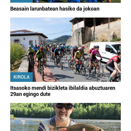
Beasain larunbatean hasiko da jokoan
KIROLA
Itsasoko mendi bizikleta ibilaldia abuztuaren
29an egingo dute