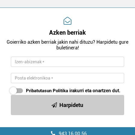
Azken berriak
Goierriko azken berriak jakin nahi dituzu? Harpidetu gure
buletinera!
Pribatutasun Politika
irakurri eta onartzen dut.
Harpidetu
943 16 00 56