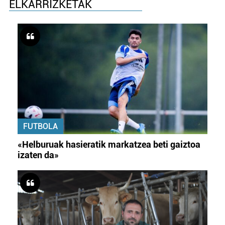
ELKARRIZKETAK
FUTBOLA
«Helburuak hasieratik markatzea beti gaiztoa
izaten da»