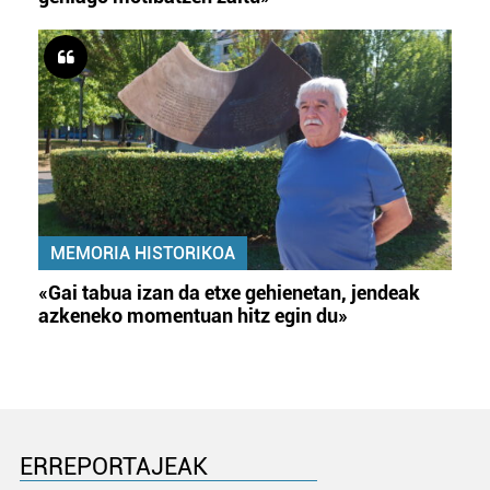
MEMORIA HISTORIKOA
«Gai tabua izan da etxe gehienetan, jendeak
azkeneko momentuan hitz egin du»
ERREPORTAJEAK