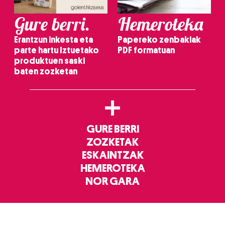
Gure berri.
Hemeroteka
Erantzun inkesta eta
Papereko zenbakiak
parte hartu Iztuetako
PDF formatuan
produktuen saski
baten zozketan
+
GURE BERRI
ZOZKETAK
ESKAINTZAK
HEMEROTEKA
NOR GARA