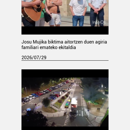
Josu Mujika biktima aitortzen duen agiria
familiari emateko ekitaldia
2026/07/29