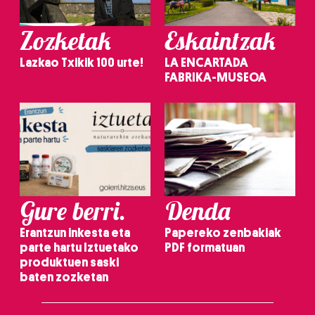
Zozketak
Eskaintzak
Lazkao Txikik 100 urte!
LA ENCARTADA
FABRIKA-MUSEOA
Gure berri.
Denda
Erantzun inkesta eta
Papereko zenbakiak
parte hartu Iztuetako
PDF formatuan
produktuen saski
baten zozketan