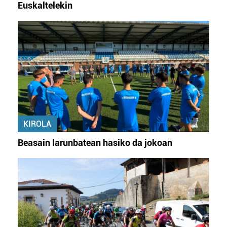
Euskaltelekin
datuen atalean. Edozein unetan alda edo ken dezakezu
zure baimena Cookieen adierazpenean.
Webgune honek cookie propioak eta hirugarrenen cookie-
fitxategiak erabiltzen ditu. Zure esperientzia eta
zerbitzuak hobetzeko asmoz, cookie teknologiaz
baliatzen gara. Ohar hau onartuz gero, teknologia hori
erabiltzeko baimen esplizitua ematen diguzu.
Gehiago
irakurri
KIROLA
Beasain larunbatean hasiko da jokoan