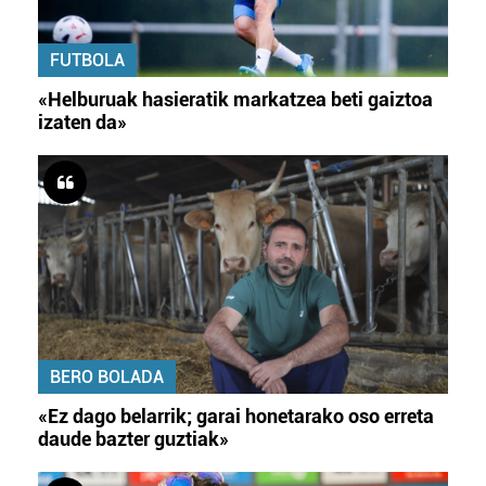
FUTBOLA
«Helburuak hasieratik markatzea beti gaiztoa
izaten da»
BERO BOLADA
«Ez dago belarrik; garai honetarako oso erreta
daude bazter guztiak»