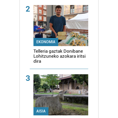
2
EKONOMIA
Telleria gaztak Donibane
Lohitzuneko azokara iritsi
dira
3
AISIA