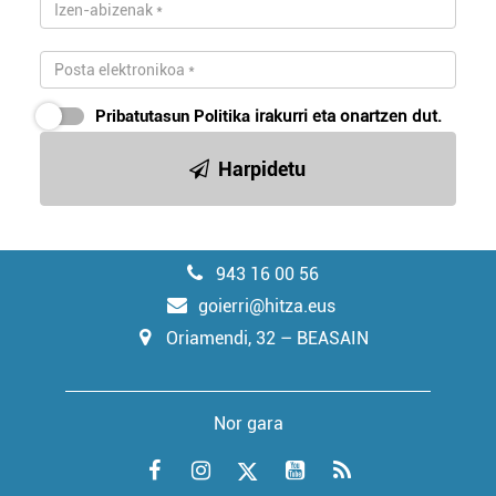
Pribatutasun Politika
irakurri eta onartzen dut.
Harpidetu
943 16 00 56
goierri@hitza.eus
Oriamendi, 32 – BEASAIN
Nor gara