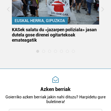
EUSKAL HERRIA, GIPUZKOA
KASek salatu du «jazarpen poliziala» jasan
Pa
dutela gose direnei ogitartekoak
da
emateagatik
«s
Azken berriak
Goierriko azken berriak jakin nahi dituzu? Harpidetu gure
buletinera!