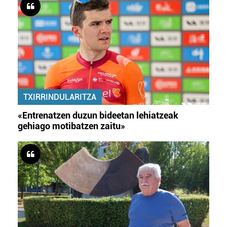
TXIRRINDULARITZA
«Entrenatzen duzun bideetan lehiatzeak
gehiago motibatzen zaitu»