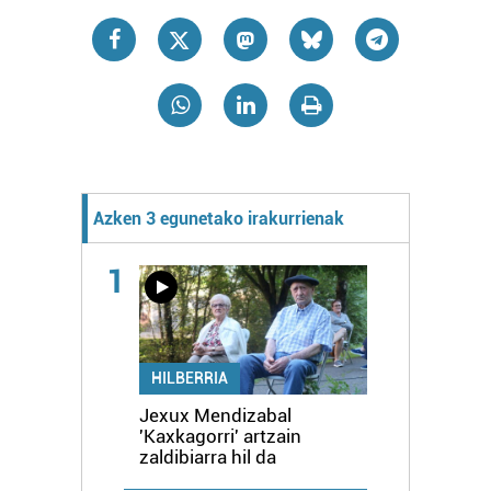
Azken 3 egunetako irakurrienak
1
HILBERRIA
Jexux Mendizabal
'Kaxkagorri' artzain
zaldibiarra hil da