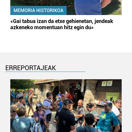
MEMORIA HISTORIKOA
«Gai tabua izan da etxe gehienetan, jendeak
azkeneko momentuan hitz egin du»
ERREPORTAJEAK