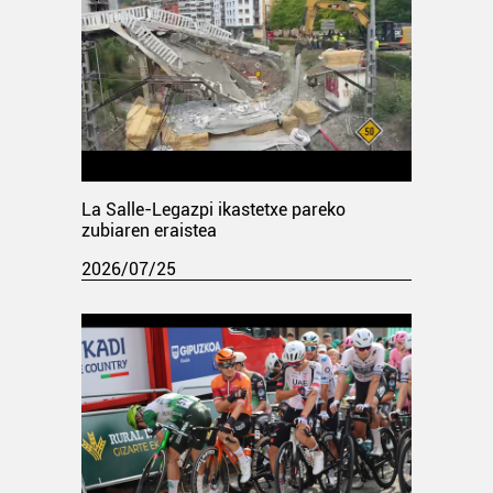
La Salle-Legazpi ikastetxe pareko
zubiaren eraistea
2026/07/25