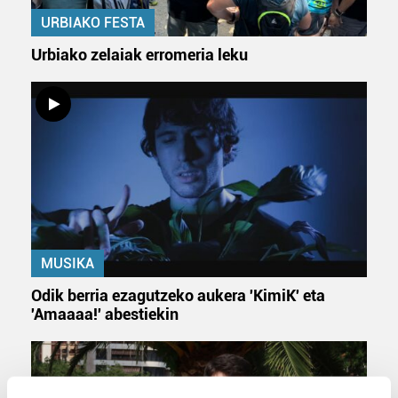
URBIAKO FESTA
Urbiako zelaiak erromeria leku
MUSIKA
Odik berria ezagutzeko aukera 'KimiK' eta
'Amaaaa!' abestiekin