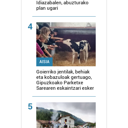
Idiazabalen, abuzturako
plan ugari
4
AISIA
Goierriko jentilak, behiak
eta kobazuloak gertuago,
Gipuzkoako Parketxe
Sarearen eskaintzari esker
5