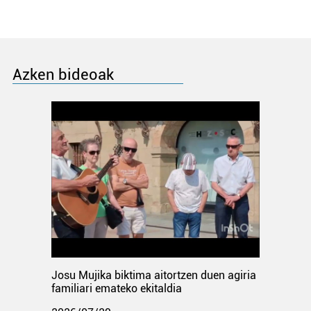
Azken bideoak
Josu Mujika biktima aitortzen duen agiria
familiari emateko ekitaldia