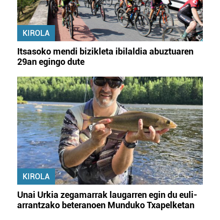
KIROLA
Itsasoko mendi bizikleta ibilaldia abuztuaren
29an egingo dute
KIROLA
Unai Urkia zegamarrak laugarren egin du euli-
arrantzako beteranoen Munduko Txapelketan