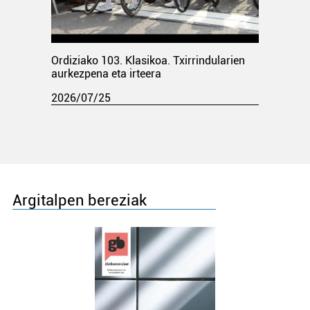
Ordiziako 103. Klasikoa. Txirrindularien
aurkezpena eta irteera
2026/07/25
Argitalpen bereziak