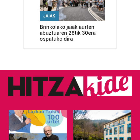
JAIAK
Brinkolako jaiak aurten
abuztuaren 28tik 30era
ospatuko dira