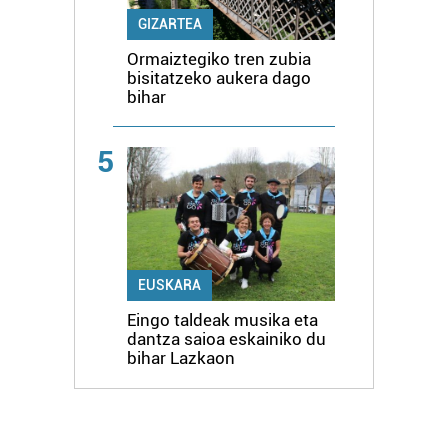
GIZARTEA
Ormaiztegiko tren zubia
bisitatzeko aukera dago
bihar
5
EUSKARA
Eingo taldeak musika eta
dantza saioa eskainiko du
bihar Lazkaon