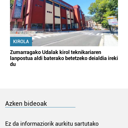
KIROLA
Zumarragako Udalak kirol teknikariaren
lanpostua aldi baterako betetzeko deialdia ireki
du
Azken bideoak
Ez da informaziorik aurkitu sartutako