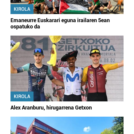
KIROLA
Emaneurre Euskarari eguna irailaren 5ean
ospatuko da
KIROLA
Alex Aranburu, hirugarrena Getxon