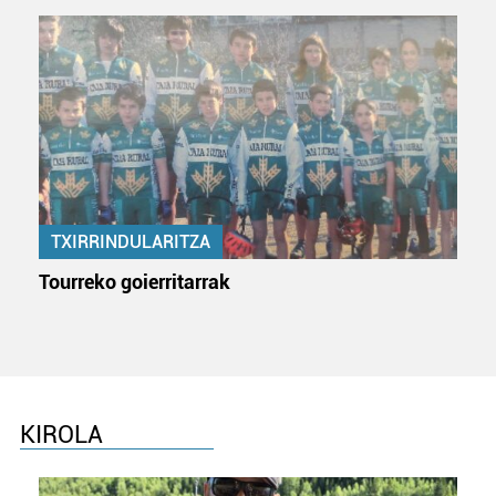
TXIRRINDULARITZA
Tourreko goierritarrak
KIROLA