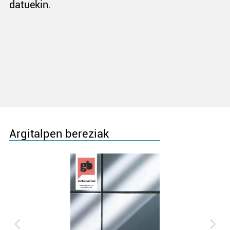
datuekin.
Argitalpen bereziak