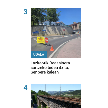
3
UDALA
Lazkaotik Beasainera
sartzeko bidea itxita,
Senpere kalean
4