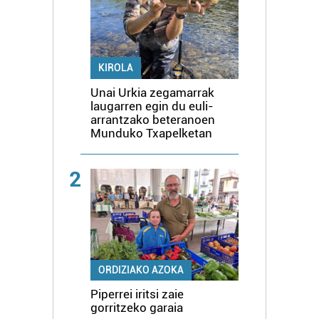
KIROLA
Unai Urkia zegamarrak
laugarren egin du euli-
arrantzako beteranoen
Munduko Txapelketan
2
ORDIZIAKO AZOKA
Piperrei iritsi zaie
gorritzeko garaia