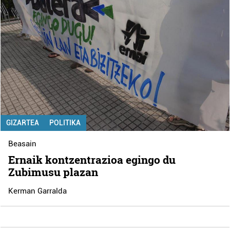
GIZARTEA
POLITIKA
Beasain
Ernaik kontzentrazioa egingo du
Zubimusu plazan
Kerman Garralda