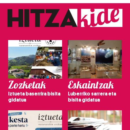
Zozketak
Eskaintzak
Iztueta baserrira bisita
Luberriko sarrera eta
gidatua
bisita gidatua