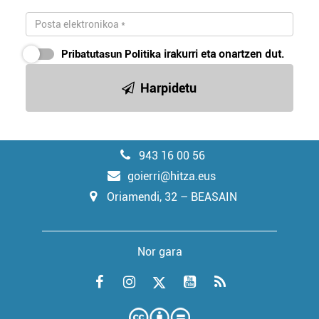
Pribatutasun Politika
irakurri eta onartzen dut.
Harpidetu
943 16 00 56
goierri@hitza.eus
Oriamendi, 32 – BEASAIN
Nor gara