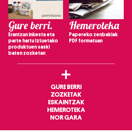
Gure berri.
Hemeroteka
Erantzun inkesta eta
Papereko zenbakiak
parte hartu Iztuetako
PDF formatuan
produktuen saski
baten zozketan
+
GURE BERRI
ZOZKETAK
ESKAINTZAK
HEMEROTEKA
NOR GARA