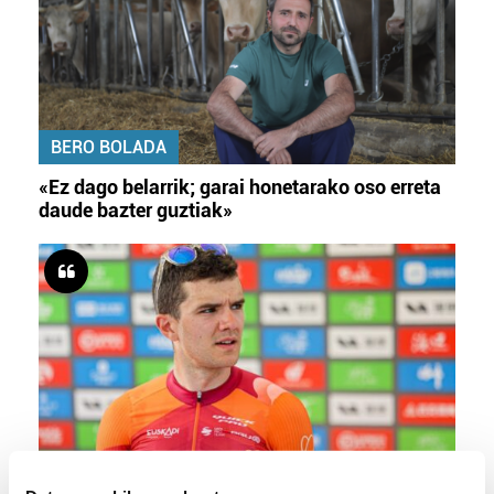
BERO BOLADA
«Ez dago belarrik; garai honetarako oso erreta
daude bazter guztiak»
TXIRRINDULARITZA