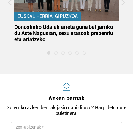
EUSKAL HERRIA, GIPUZKOA
Donostiako Udalak arreta gune bat jarriko
Ur
du Aste Nagusian, sexu erasoak prebenitu
es
eta artatzeko
lu
Azken berriak
Goierriko azken berriak jakin nahi dituzu? Harpidetu gure
buletinera!