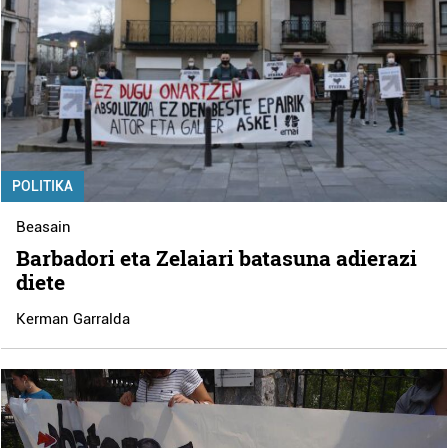
POLITIKA
Beasain
Barbadori eta Zelaiari batasuna adierazi
diete
Kerman Garralda