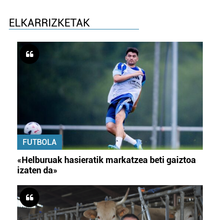
ELKARRIZKETAK
FUTBOLA
«Helburuak hasieratik markatzea beti gaiztoa
izaten da»