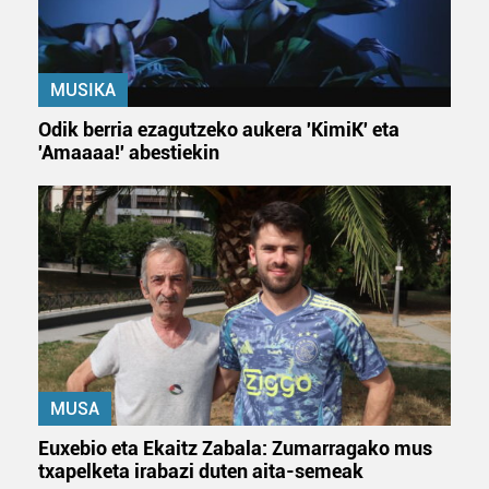
datuen atalean. Edozein unetan alda edo ken dezakezu
zure baimena Cookieen adierazpenean.
Webgune honek cookie propioak eta hirugarrenen cookie-
MUSIKA
fitxategiak erabiltzen ditu. Zure esperientzia eta
Odik berria ezagutzeko aukera 'KimiK' eta
zerbitzuak hobetzeko asmoz, cookie teknologiaz
'Amaaaa!' abestiekin
baliatzen gara. Ohar hau onartuz gero, teknologia hori
erabiltzeko baimen esplizitua ematen diguzu.
Gehiago
irakurri
MUSA
Euxebio eta Ekaitz Zabala: Zumarragako mus
txapelketa irabazi duten aita-semeak