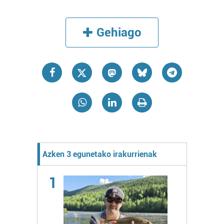
Gehiago
Azken 3 egunetako irakurrienak
1