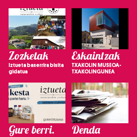
Zozketak
Eskaintzak
Iztueta baserrira bisita
TXAKOLIN MUSEOA-
gidatua
TXAKOLINGUNEA
Gure berri.
Denda