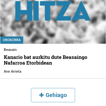
OROKORRA
Beasain
Kanario bat aurkitu dute Beasaingo
Nafarroa Etorbidean
Ane Arrieta
Gehiago