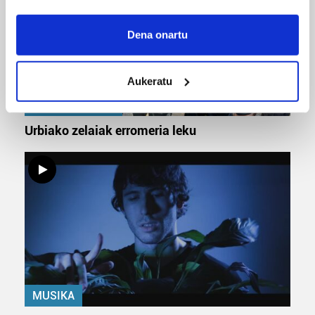
If you allow, we would also like to:
Collect information about your geographical
Dena onartu
location which can be accurate to within several
meters
Aukeratu
Identify your device by actively scanning it for
specific characteristics (fingerprinting)
URBIAKO FESTA
Find out more about how your personal data is processed
Urbiako zelaiak erromeria leku
and set your preferences in the
details section
.
Guk eta gure bazkideek zure datu pertsonalak
prozesatzen ditugu, zure IP zenbakia, besteak beste,
teknologia erabiliz, cookieak adibidez, iragarki eta eduki
pertsonalizatuak eskaintzeko, iragarkiak eta edukia
neurtzeko, jendeari buruzko informazioa biltzeko eta
produktuak garatzeko. Zure datuak nork eta zertarako
erabiltzen dituen hauta dezakezu.
MUSIKA
Bazkide batzuek ez dizute baimenik eskatzen, eta beren