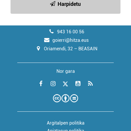
Harpidetu
943 16 00 56
goierri@hitza.eus
Oriamendi, 32 – BEASAIN
Nor gara
Argitalpen politika
Aniztasun politika