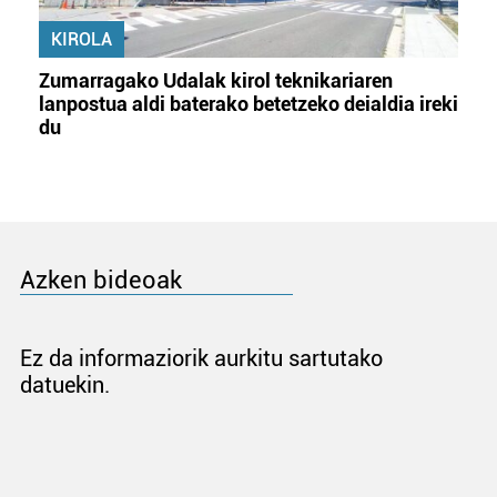
KIROLA
Zumarragako Udalak kirol teknikariaren
lanpostua aldi baterako betetzeko deialdia ireki
du
Azken bideoak
Ez da informaziorik aurkitu sartutako
datuekin.