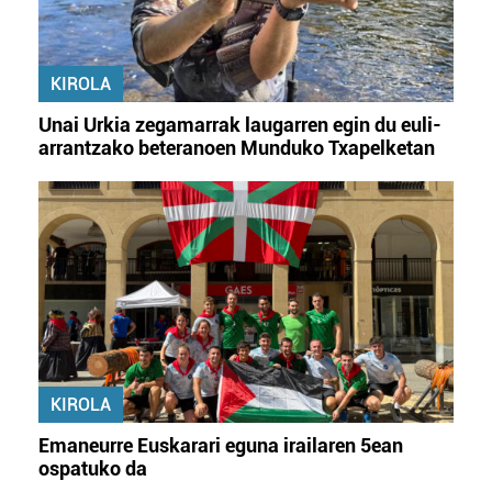
KIROLA
Unai Urkia zegamarrak laugarren egin du euli-
arrantzako beteranoen Munduko Txapelketan
KIROLA
Emaneurre Euskarari eguna irailaren 5ean
ospatuko da