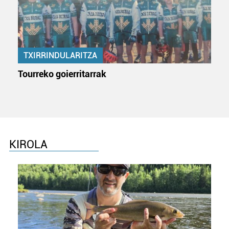
TXIRRINDULARITZA
Tourreko goierritarrak
KIROLA