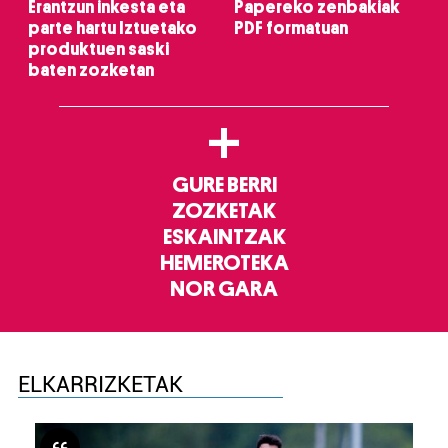
Erantzun inkesta eta
Papereko zenbakiak
parte hartu Iztuetako
PDF formatuan
produktuen saski
baten zozketan
+
GURE BERRI
ZOZKETAK
ESKAINTZAK
HEMEROTEKA
NOR GARA
ELKARRIZKETAK