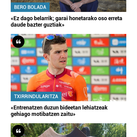
BERO BOLADA
«Ez dago belarrik; garai honetarako oso erreta
daude bazter guztiak»
TXIRRINDULARITZA
«Entrenatzen duzun bideetan lehiatzeak
gehiago motibatzen zaitu»