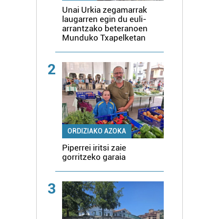
Unai Urkia zegamarrak
laugarren egin du euli-
arrantzako beteranoen
Munduko Txapelketan
2
ORDIZIAKO AZOKA
Piperrei iritsi zaie
gorritzeko garaia
3