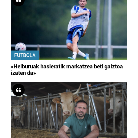
FUTBOLA
«Helburuak hasieratik markatzea beti gaiztoa
izaten da»