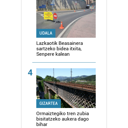
UDALA
Lazkaotik Beasainera
sartzeko bidea itxita,
Senpere kalean
4
GIZARTEA
Ormaiztegiko tren zubia
bisitatzeko aukera dago
bihar