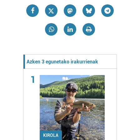
Azken 3 egunetako irakurrienak
1
KIROLA