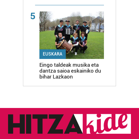
5
EUSKARA
Eingo taldeak musika eta
dantza saioa eskainiko du
bihar Lazkaon