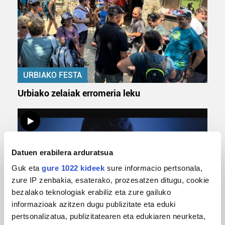
URBIAKO FESTA
Urbiako zelaiak erromeria leku
Datuen erabilera arduratsua
Guk eta
gure 1022 kideek
sure informacio pertsonala,
zure IP zenbakia, esaterako, prozesatzen ditugu, cookie
bezalako teknologiak erabiliz eta zure gailuko
informazioak azitzen dugu publizitate eta eduki
MUSIKA
pertsonalizatua, publizitatearen eta edukiaren neurketa,