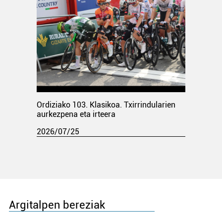
Ordiziako 103. Klasikoa. Txirrindularien
aurkezpena eta irteera
2026/07/25
Argitalpen bereziak