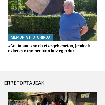
MEMORIA HISTORIKOA
«Gai tabua izan da etxe gehienetan, jendeak
azkeneko momentuan hitz egin du»
ERREPORTAJEAK