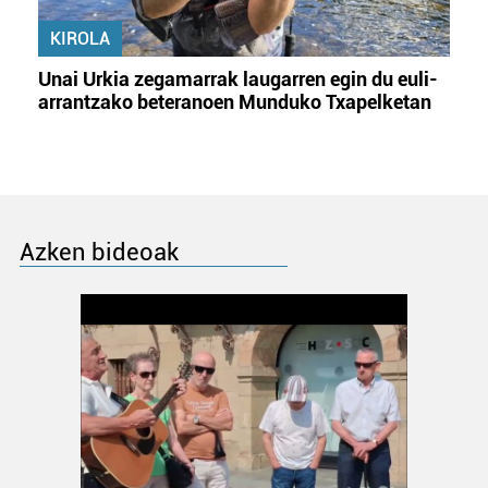
KIROLA
Unai Urkia zegamarrak laugarren egin du euli-
arrantzako beteranoen Munduko Txapelketan
Azken bideoak