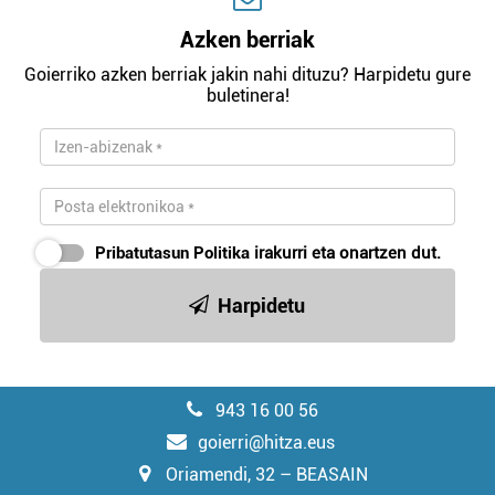
Azken berriak
Goierriko azken berriak jakin nahi dituzu? Harpidetu gure
buletinera!
Pribatutasun Politika
irakurri eta onartzen dut.
Harpidetu
943 16 00 56
goierri@hitza.eus
Oriamendi, 32 – BEASAIN