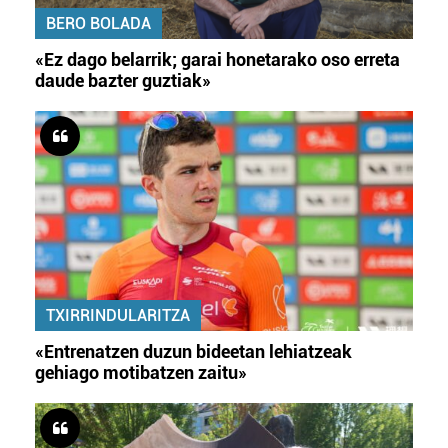
BERO BOLADA
«Ez dago belarrik; garai honetarako oso erreta
daude bazter guztiak»
TXIRRINDULARITZA
«Entrenatzen duzun bideetan lehiatzeak
gehiago motibatzen zaitu»