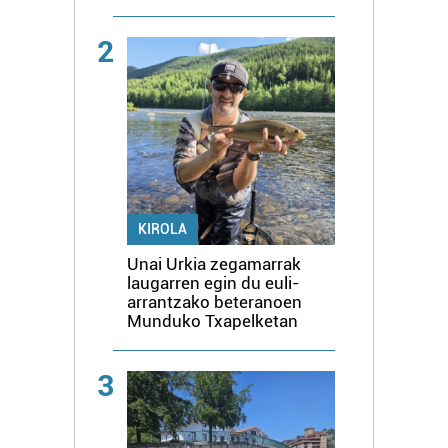
2
KIROLA
Unai Urkia zegamarrak
laugarren egin du euli-
arrantzako beteranoen
Munduko Txapelketan
3