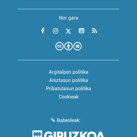
Nor gara
Argitalpen politika
Aniztasun politika
Pribatutasun politika
Cookieak
Babesleak: