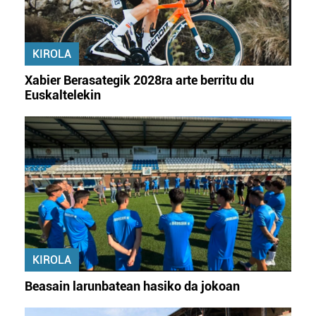
baliatzen gara. Ohar hau onartuz gero, teknologia hori
erabiltzeko baimen esplizitua ematen diguzu.
Gehiago
irakurri
KIROLA
Xabier Berasategik 2028ra arte berritu du
Euskaltelekin
KIROLA
Beasain larunbatean hasiko da jokoan