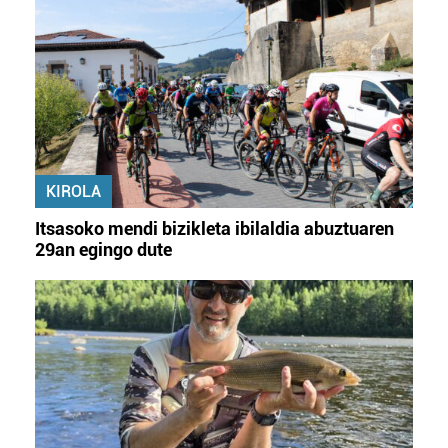
KIROLA
Itsasoko mendi bizikleta ibilaldia abuztuaren
29an egingo dute