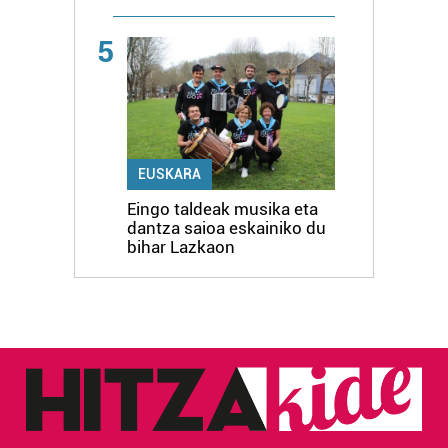
5
EUSKARA
Eingo taldeak musika eta
dantza saioa eskainiko du
bihar Lazkaon