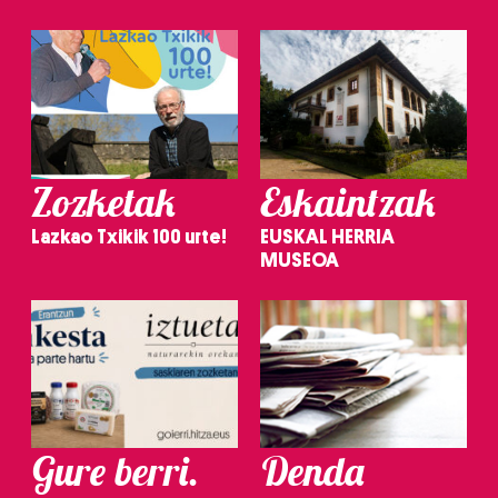
Zozketak
Eskaintzak
Lazkao Txikik 100 urte!
EUSKAL HERRIA
MUSEOA
Gure berri.
Denda