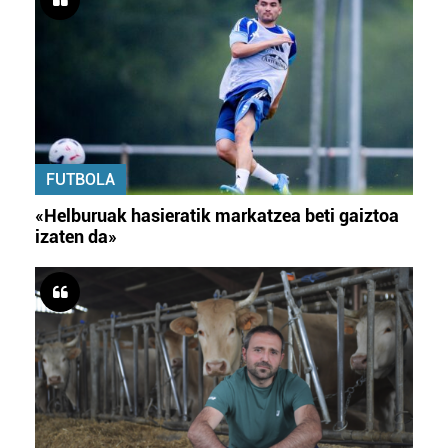
FUTBOLA
«Helburuak hasieratik markatzea beti gaiztoa
izaten da»