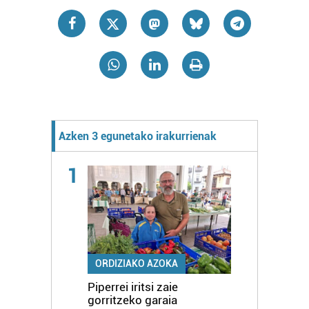
Azken 3 egunetako irakurrienak
1
ORDIZIAKO AZOKA
Piperrei iritsi zaie
gorritzeko garaia