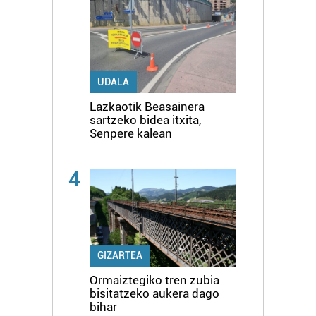
UDALA
Lazkaotik Beasainera
sartzeko bidea itxita,
Senpere kalean
4
GIZARTEA
Ormaiztegiko tren zubia
bisitatzeko aukera dago
bihar