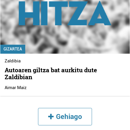
GIZARTEA
Zaldibia
Autoaren giltza bat aurkitu dute
Zaldibian
Aimar Maiz
Gehiago