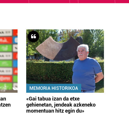
MEMORIA HISTORIKOA
tan
«Gai tabua izan da etxe
atzen
gehienetan, jendeak azkeneko
momentuan hitz egin du»