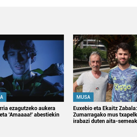
A
MUSA
rria ezagutzeko aukera
Euxebio eta Ekaitz Zabala
 eta 'Amaaaa!' abestiekin
Zumarragako mus txapelk
irabazi duten aita-semea