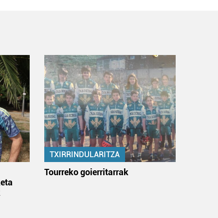
TXIRRINDULARITZA
:
Tourreko goierritarrak
eta
k