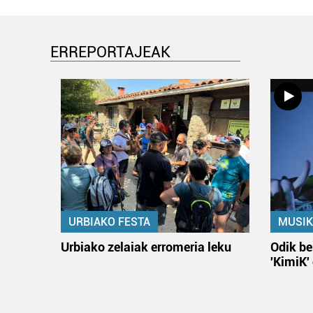
ERREPORTAJEAK
URBIAKO FESTA
MUSIK
Urbiako zelaiak erromeria leku
Odik be
'KimiK'