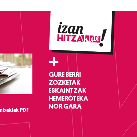
+
GURE BERRI
ZOZKETAK
ESKAINTZAK
HEMEROTEKA
NOR GARA
nbakiak PDF