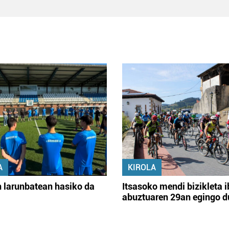
A
KIROLA
 larunbatean hasiko da
Itsasoko mendi bizikleta i
abuztuaren 29an egingo d