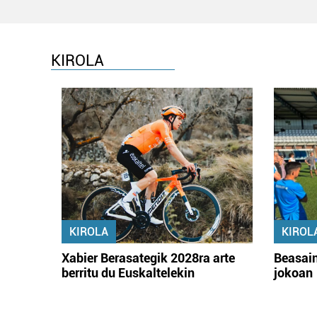
KIROLA
KIROLA
KIROL
Xabier Berasategik 2028ra arte
Beasain
berritu du Euskaltelekin
jokoan