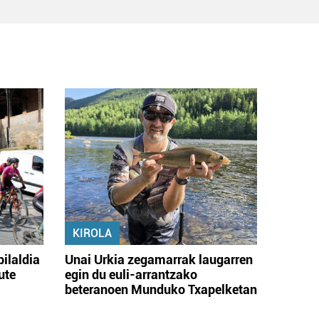
KIROLA
bilaldia
Unai Urkia zegamarrak laugarren
ute
egin du euli-arrantzako
beteranoen Munduko Txapelketan