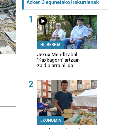
Azken 3 egunetako irakurrienak
1
HILBERRIA
Jexux Mendizabal
'Kaxkagorri' artzain
zaldibiarra hil da
2
EKONOMIA