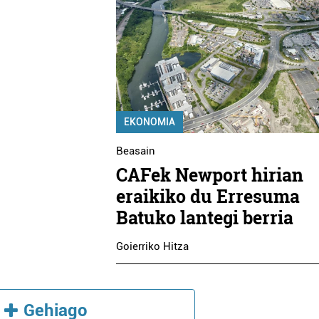
EKONOMIA
Beasain
CAFek Newport hirian
eraikiko du Erresuma
Batuko lantegi berria
Goierriko Hitza
Gehiago