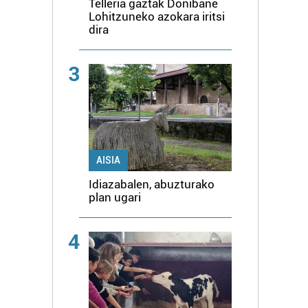
Telleria gaztak Donibane
Lohitzuneko azokara iritsi
dira
3
AISIA
Idiazabalen, abuzturako
plan ugari
4