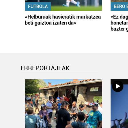
FUTBOLA
BERO 
«Helburuak hasieratik markatzea
«Ez dag
beti gaiztoa izaten da»
honetar
bazter 
ERREPORTAJEAK