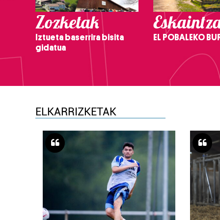
Zozketak
Eskaintz
Iztueta baserrira bisita
EL POBALEKO BU
gidatua
ELKARRIZKETAK