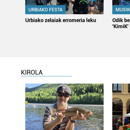
URBIAKO FESTA
MUSIK
Urbiako zelaiak erromeria leku
Odik be
'KimiK'
KIROLA