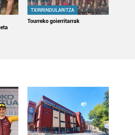
TXIRRINDULARITZA
:
Tourreko goierritarrak
eta
k