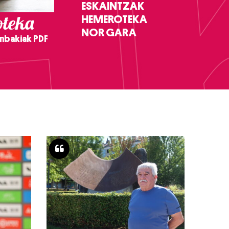
ESKAINTZAK
teka
HEMEROTEKA
NOR GARA
nbakiak PDF