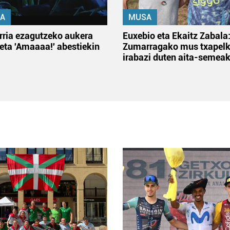
A
MUSA
rria ezagutzeko aukera
Euxebio eta Ekaitz Zabala
 eta 'Amaaaa!' abestiekin
Zumarragako mus txapelk
irabazi duten aita-semea