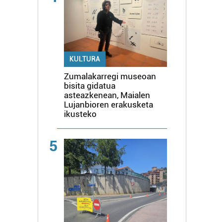
KULTURA
Zumalakarregi museoan
bisita gidatua
asteazkenean, Maialen
Lujanbioren erakusketa
ikusteko
5