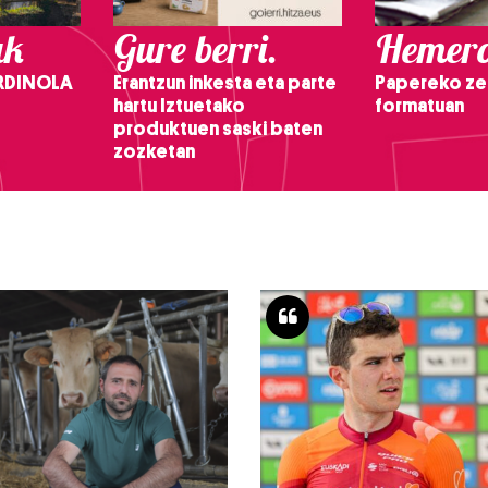
ak
Gure berri.
Hemero
RDINOLA
Erantzun inkesta eta parte
Papereko ze
hartu Iztuetako
formatuan
produktuen saski baten
zozketan