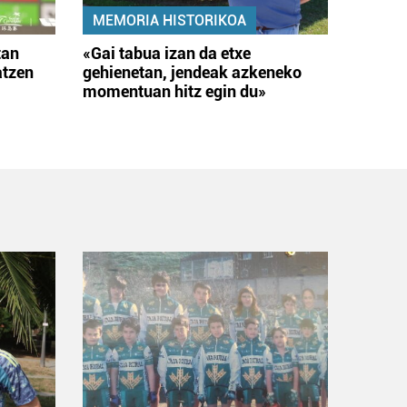
MEMORIA HISTORIKOA
tan
«Gai tabua izan da etxe
atzen
gehienetan, jendeak azkeneko
momentuan hitz egin du»