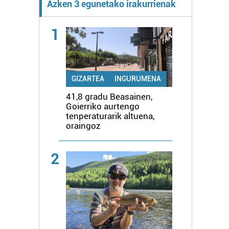
Azken 3 egunetako irakurrienak
1
GIZARTEA
INGURUMENA
41,8 gradu Beasainen,
Goierriko aurtengo
tenperaturarik altuena,
oraingoz
2