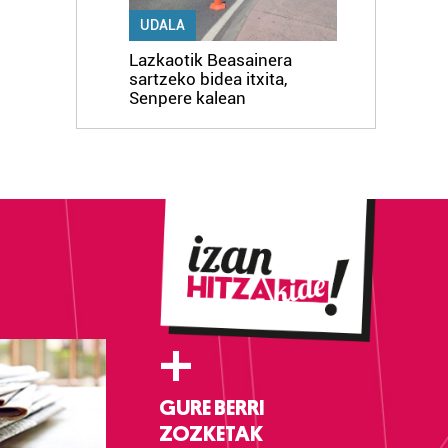
UDALA
Lazkaotik Beasainera
sartzeko bidea itxita,
Senpere kalean
+
GURE BERRI
ZOZKETAK