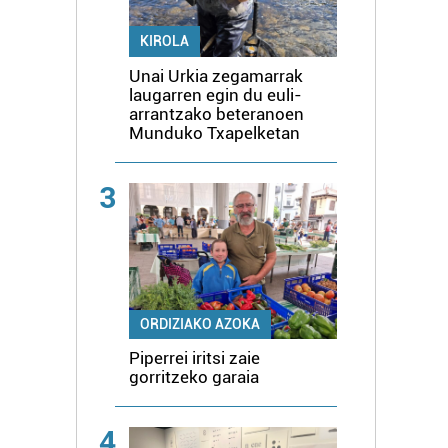
KIROLA
Unai Urkia zegamarrak
laugarren egin du euli-
arrantzako beteranoen
Munduko Txapelketan
3
ORDIZIAKO AZOKA
Piperrei iritsi zaie
gorritzeko garaia
4