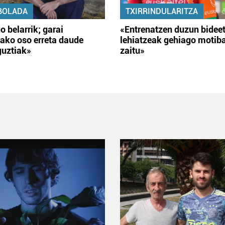
BOLADA
TXIRRINDULARITZA
o belarrik; garai
«Entrenatzen duzun bidee
ako oso erreta daude
lehiatzeak gehiago motib
guztiak»
zaitu»