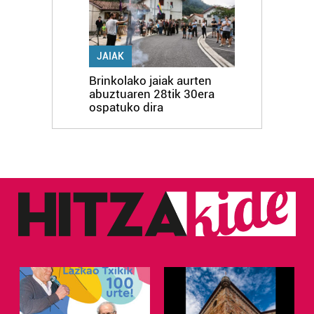
JAIAK
Brinkolako jaiak aurten
abuztuaren 28tik 30era
ospatuko dira