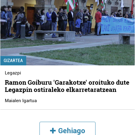
GIZARTEA
Legazpi
Ramon Goiburu 'Garakotxe' oroituko dute
Legazpin ostiraleko elkarretaratzean
Maialen Igartua
Gehiago