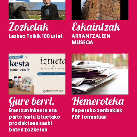
Zozketak
Eskaintzak
Lazkao Txikik 100 urte!
ARRANTZALEEN
MUSEOA
Gure berri.
Hemeroteka
Erantzun inkesta eta
Papereko zenbakiak
parte hartu Iztuetako
PDF formatuan
produktuen saski
baten zozketan