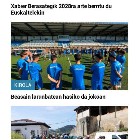
Xabier Berasategik 2028ra arte berritu du
Euskaltelekin
KIROLA
Beasain larunbatean hasiko da jokoan