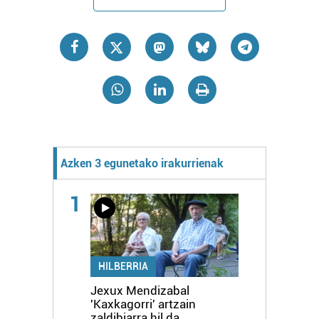
Azken 3 egunetako irakurrienak
1
HILBERRIA
Jexux Mendizabal
'Kaxkagorri' artzain
zaldibiarra hil da