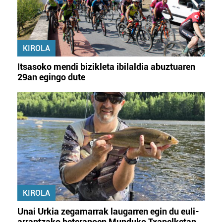
KIROLA
Itsasoko mendi bizikleta ibilaldia abuztuaren
29an egingo dute
KIROLA
Unai Urkia zegamarrak laugarren egin du euli-
arrantzako beteranoen Munduko Txapelketan