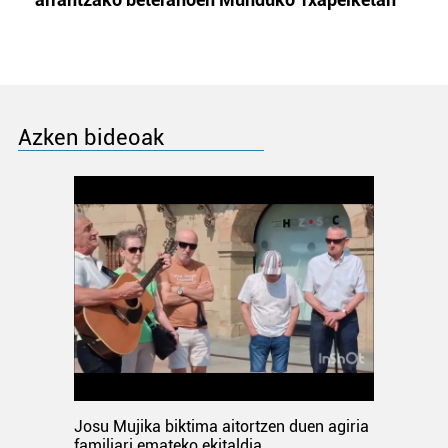
Azken bideoak
Josu Mujika biktima aitortzen duen agiria
familiari emateko ekitaldia