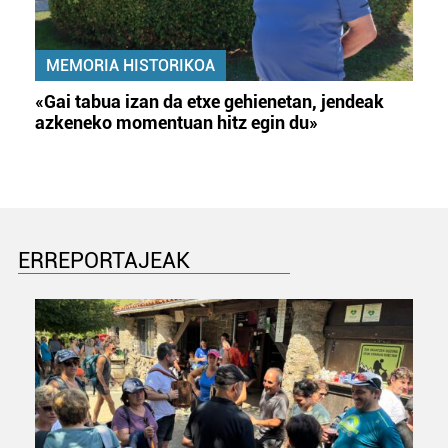
MEMORIA HISTORIKOA
«Gai tabua izan da etxe gehienetan, jendeak
azkeneko momentuan hitz egin du»
ERREPORTAJEAK