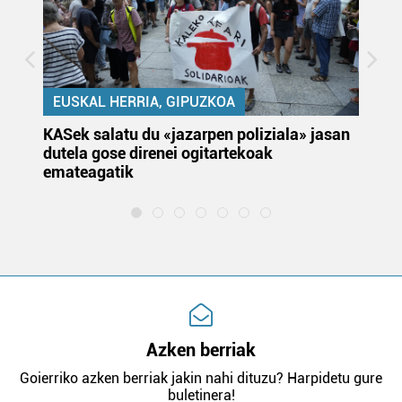
EUSKAL HERRIA, GIPUZKOA
KASek salatu du «jazarpen poliziala» jasan
Pa
dutela gose direnei ogitartekoak
da
emateagatik
«s
Azken berriak
Goierriko azken berriak jakin nahi dituzu? Harpidetu gure
buletinera!