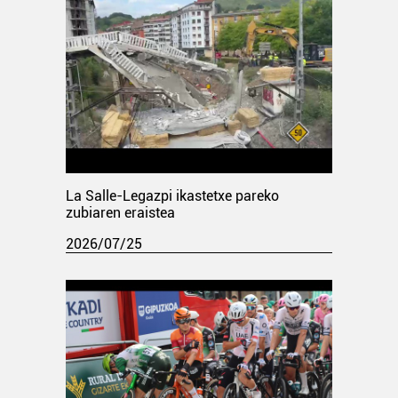
La Salle-Legazpi ikastetxe pareko
zubiaren eraistea
2026/07/25