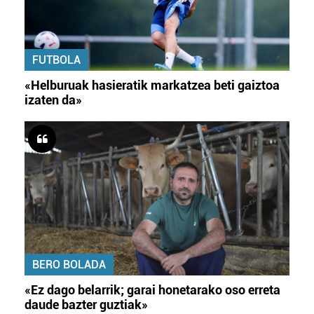
FUTBOLA
«Helburuak hasieratik markatzea beti gaiztoa
izaten da»
BERO BOLADA
«Ez dago belarrik; garai honetarako oso erreta
daude bazter guztiak»