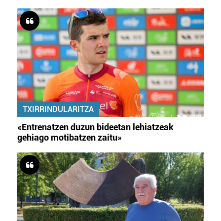
TXIRRINDULARITZA
«Entrenatzen duzun bideetan lehiatzeak
gehiago motibatzen zaitu»