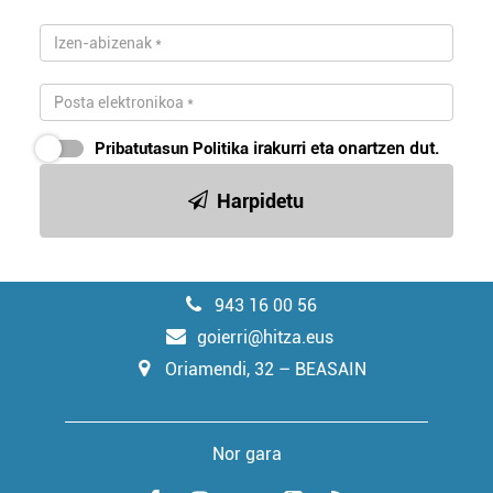
Pribatutasun Politika
irakurri eta onartzen dut.
Harpidetu
943 16 00 56
goierri@hitza.eus
Oriamendi, 32 – BEASAIN
Nor gara