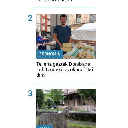
2
EKONOMIA
Telleria gaztak Donibane
Lohitzuneko azokara iritsi
dira
3