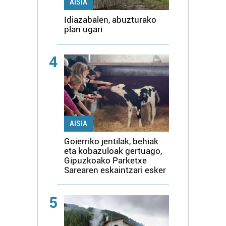
AISIA
Idiazabalen, abuzturako
plan ugari
4
AISIA
Goierriko jentilak, behiak
eta kobazuloak gertuago,
Gipuzkoako Parketxe
Sarearen eskaintzari esker
5