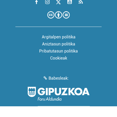
Argitalpen politika
Aniztasun politika
Pribatutasun politika
Cookieak
Babesleak: