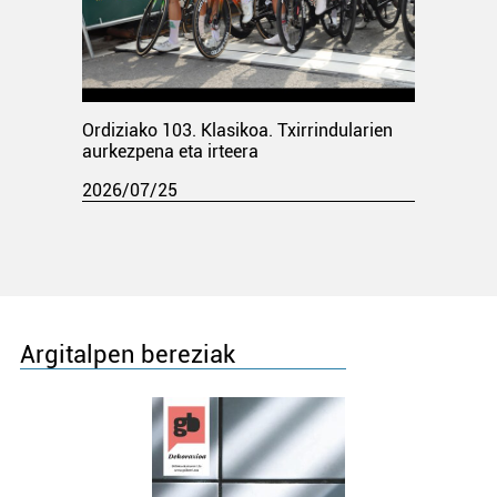
Ordiziako 103. Klasikoa. Txirrindularien
aurkezpena eta irteera
2026/07/25
Argitalpen bereziak