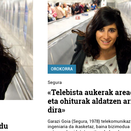
OROKORRA
Segura
«Telebista aukerak are
eta ohiturak aldatzen ar
dira»
Garazi Goia (Segura, 1978) telekomunikaz
 du
ingeniaria da ikasketaz, baina bizimodua