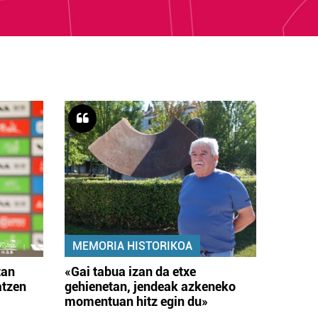
MEMORIA HISTORIKOA
tan
«Gai tabua izan da etxe
atzen
gehienetan, jendeak azkeneko
momentuan hitz egin du»