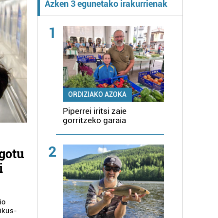
Azken 3 egunetako irakurrienak
1
ORDIZIAKO AZOKA
Piperrei iritsi zaie
gorritzeko garaia
2
agotu
i
io
 ikus-