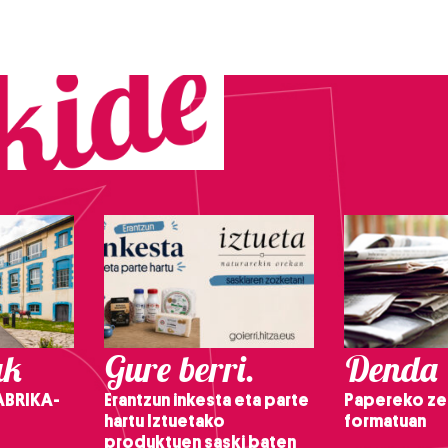
ak
Gure berri.
Denda
ABRIKA-
Erantzun inkesta eta parte
Papereko ze
hartu Iztuetako
formatuan
produktuen saski baten