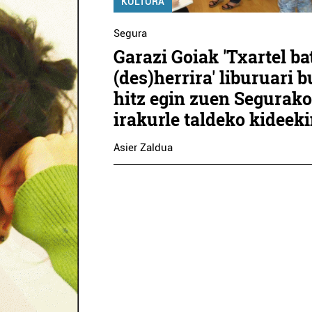
KULTURA
Segura
Garazi Goiak 'Txartel ba
(des)herrira' liburuari 
hitz egin zuen Segurak
irakurle taldeko kideek
Asier Zaldua