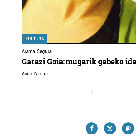
KULTURA
Arama
,
Segura
Garazi Goia: mugarik gabeko id
Asier Zaldua