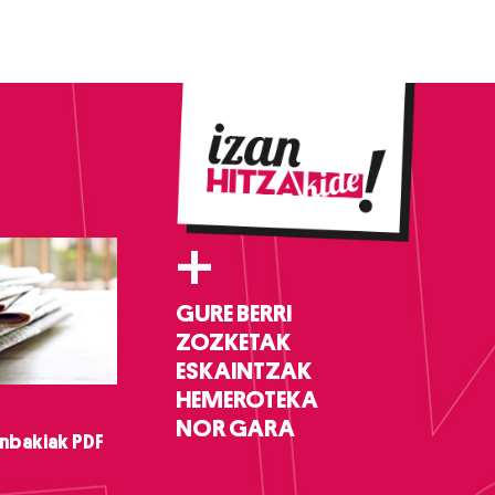
+
GURE BERRI
ZOZKETAK
ESKAINTZAK
HEMEROTEKA
NOR GARA
nbakiak PDF