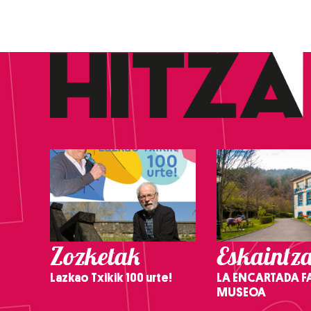
Zozketak
Eskaintz
Lazkao Txikik 100 urte!
LA ENCARTADA F
MUSEOA