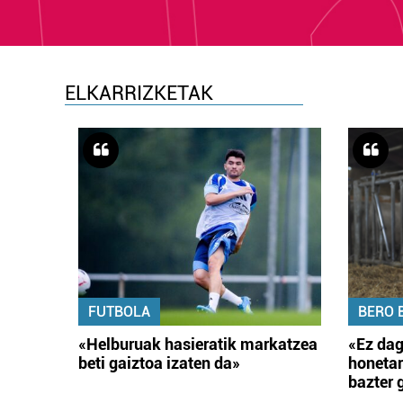
ELKARRIZKETAK
FUTBOLA
BERO 
«Helburuak hasieratik markatzea
«Ez dag
beti gaiztoa izaten da»
honetar
bazter 