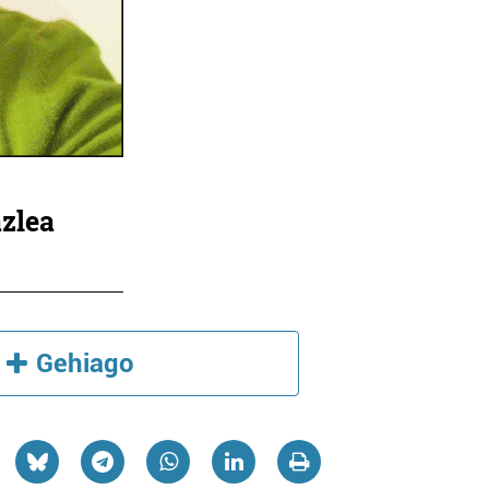
azlea
Gehiago