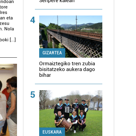
Senpere kalean
nindoan
tore
dres
4
tan eta
ozesu
n. Nola
ki [...]
GIZARTEA
Ormaiztegiko tren zubia
bisitatzeko aukera dago
bihar
5
EUSKARA