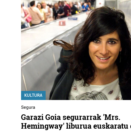
KULTURA
Segura
Garazi Goia segurarrak 'Mrs.
Hemingway' liburua euskaratu