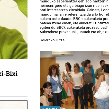
munduko esperientzia gehiago hartzen 
heinean, gero eta garbiago izan nuen sek
hori interesatzen zitzaidala. Gainera, Lon
mundu mailan erreferentzia da arlo horre
aukera asko daude. BBCn aukeraketa pr
batean izena eman, eta aukeratu zintuzte
egiten du BBCk aukeraketa prozesu bat?
Aukeraketa prozesuak justuak eta objektibo
Goierriko Hitza
xi-Bixi