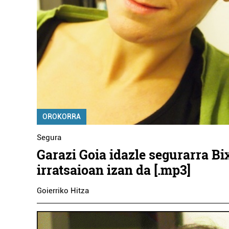
OROKORRA
Segura
Garazi Goia idazle segurarra Bi
irratsaioan izan da [.mp3]
Goierriko Hitza