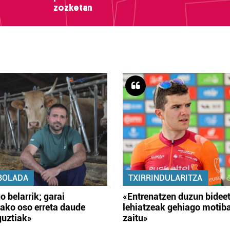
zozketan
BOLADA
TXIRRINDULARITZA
o belarrik; garai
«Entrenatzen duzun bidee
ako oso erreta daude
lehiatzeak gehiago motib
guztiak»
zaitu»