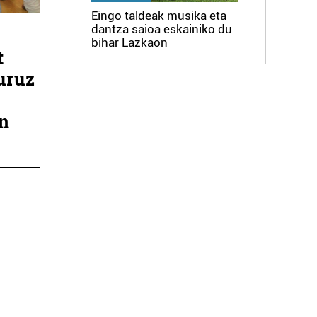
Eingo taldeak musika eta
dantza saioa eskainiko du
bihar Lazkaon
t
buruz
o
in