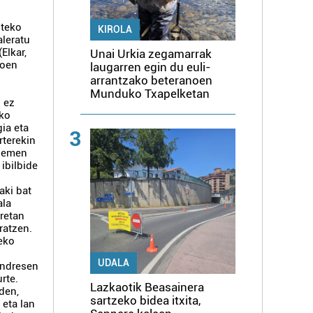
zteko
KIROLA
aleratu
(Elkar,
Unai Urkia zegamarrak
koen
laugarren egin du euli-
arrantzako beteranoen
Munduko Txapelketan
n ez
ako
gia eta
3
rterekin
 hemen
 ibilbide
aki bat
ala
retan
ratzen.
eko
UDALA
ondresen
rte.
Lazkaotik Beasainera
den,
sartzeko bidea itxita,
 eta lan