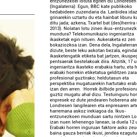
entzunezkoei lotuta egiten du Londresen
(Ingalaterra). Egun, BBC kate publikoko
hedabideen zuzendaria da. Lanbidea ida
grinarekin uztartu du eta hainbat liburu k
ditu jada; azkena, Txartel bat (des)herrira 
2013). Nolatan lotu zinen ikus-entzunez
mundura? Telekomunikazio ingeniaritza
ikasketak egin nituen. Aukeraketa ez zen
bokaziozkoa izan. Dena dela, Ingalaterra
dizute, beste leku askotan bezala, egind
ikasketengatik etiketa bat jartzen, ikuspe
pentsaerak bestelakoak dira. Aitzitik, 17 u
ingeniaritza ikasteko erabakia hartu, eta
erabaki horrekin etiketatua gelditzen zara
profesional guztirako; heldutasun eta
perspektiba mugatuarekin hartutako erab
izan den arren. Horrek ibilbide profesion
guztiz mugatu ahal dizu. Testuinguru hor
enpresek ez dute jendearen hoberena ate
Londresen langilearen eta enpresaren art
harremana askoz irekiagoa da. Ikus-
entzunezkoen munduan sartu nintzen L
izan nuen lehenengo lanean, ia duela 12 u
Erabaki horren inguruan faktore asko zeu
baina gauza berriak ikusi, jendea ezagutu