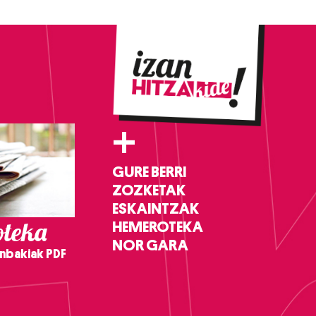
+
GURE BERRI
ZOZKETAK
ESKAINTZAK
teka
HEMEROTEKA
NOR GARA
nbakiak PDF