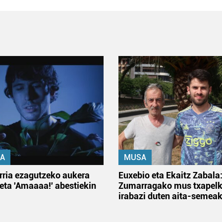
A
MUSA
rria ezagutzeko aukera
Euxebio eta Ekaitz Zabala
 eta 'Amaaaa!' abestiekin
Zumarragako mus txapelk
irabazi duten aita-semea