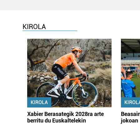
KIROLA
KIROLA
KIROL
Xabier Berasategik 2028ra arte
Beasain
berritu du Euskaltelekin
jokoan