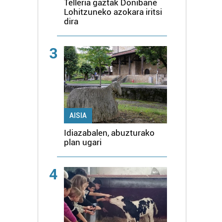
Telleria gaztak Donibane
Lohitzuneko azokara iritsi
dira
3
AISIA
Idiazabalen, abuzturako
plan ugari
4