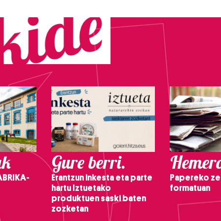
ak
Gure berri.
Hemero
ABRIKA-
Erantzun inkesta eta parte
Papereko ze
hartu Iztuetako
formatuan
produktuen saski baten
zozketan