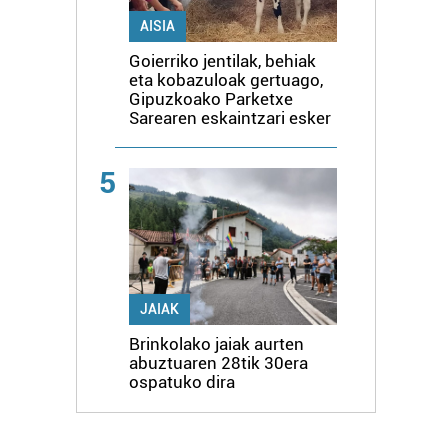
AISIA
Goierriko jentilak, behiak
eta kobazuloak gertuago,
Gipuzkoako Parketxe
Sarearen eskaintzari esker
5
JAIAK
Brinkolako jaiak aurten
abuztuaren 28tik 30era
ospatuko dira