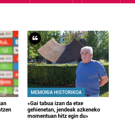
MEMORIA HISTORIKOA
tan
«Gai tabua izan da etxe
atzen
gehienetan, jendeak azkeneko
momentuan hitz egin du»