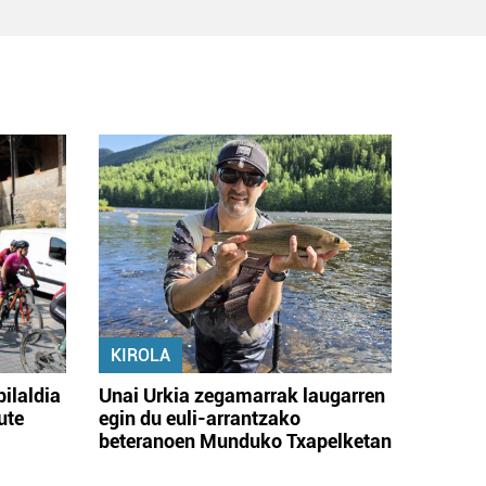
KIROLA
bilaldia
Unai Urkia zegamarrak laugarren
ute
egin du euli-arrantzako
beteranoen Munduko Txapelketan