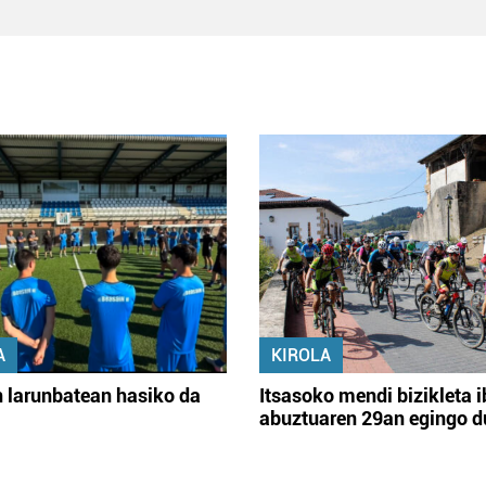
A
KIROLA
 larunbatean hasiko da
Itsasoko mendi bizikleta i
abuztuaren 29an egingo d