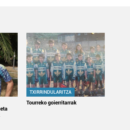
TXIRRINDULARITZA
:
Tourreko goierritarrak
eta
k