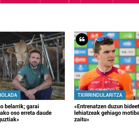
BOLADA
TXIRRINDULARITZA
o belarrik; garai
«Entrenatzen duzun bidee
ako oso erreta daude
lehiatzeak gehiago motib
guztiak»
zaitu»