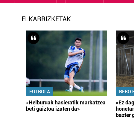
ELKARRIZKETAK
FUTBOLA
BERO 
«Helburuak hasieratik markatzea
«Ez dag
beti gaiztoa izaten da»
honetar
bazter 