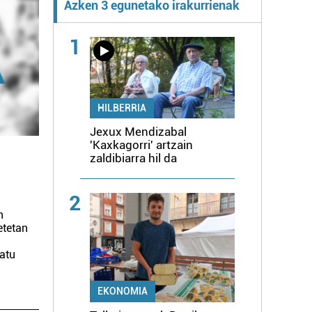
Azken 3 egunetako irakurrienak
1
HILBERRIA
Jexux Mendizabal
'Kaxkagorri' artzain
zaldibiarra hil da
2
n
etetan
satu
EKONOMIA