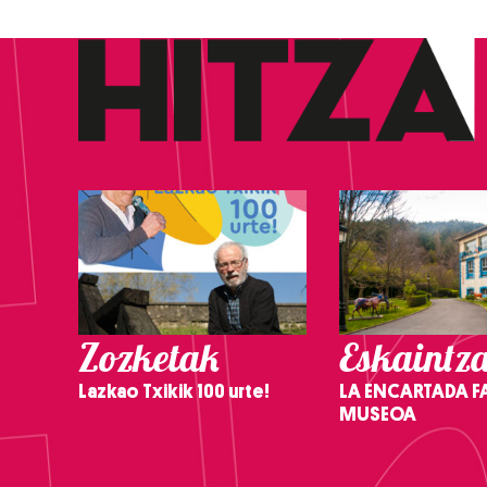
Zozketak
Eskaintz
Lazkao Txikik 100 urte!
LA ENCARTADA F
MUSEOA