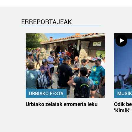
ERREPORTAJEAK
URBIAKO FESTA
MUSIK
Urbiako zelaiak erromeria leku
Odik be
'KimiK'