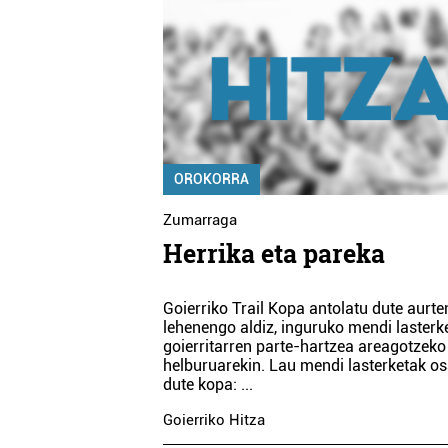
OROKORRA
Zumarraga
Herrika eta pareka
Goierriko Trail Kopa antolatu dute aurte
lehenengo aldiz, inguruko mendi lasterk
goierritarren parte-hartzea areagotzeko
helburuarekin. Lau mendi lasterketak o
dute kopa:
...
Goierriko Hitza