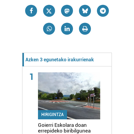
Azken 3 egunetako irakurrienak
1
HIRIGINTZA
Goierri Eskolara doan
errepideko biribilgunea