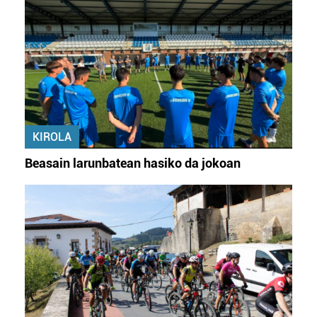
KIROLA
Beasain larunbatean hasiko da jokoan