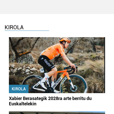
baliatzen gara. Ohar hau onartuz gero, teknologia hori
erabiltzeko baimen esplizitua ematen diguzu.
Gehiago
irakurri
KIROLA
KIROLA
Xabier Berasategik 2028ra arte berritu du
Euskaltelekin