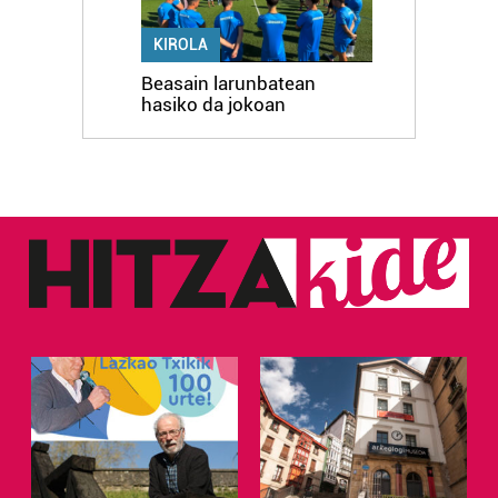
KIROLA
Beasain larunbatean
hasiko da jokoan