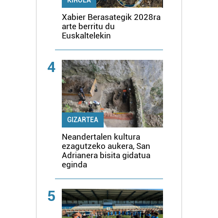
Xabier Berasategik 2028ra
arte berritu du
Euskaltelekin
4
GIZARTEA
Neandertalen kultura
ezagutzeko aukera, San
Adrianera bisita gidatua
eginda
5