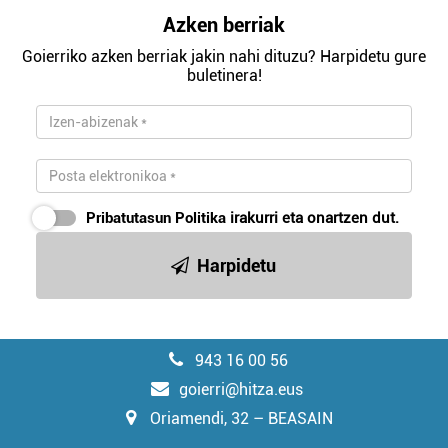
Azken berriak
Goierriko azken berriak jakin nahi dituzu? Harpidetu gure
buletinera!
Pribatutasun Politika
irakurri eta onartzen dut.
Harpidetu
943 16 00 56
goierri@hitza.eus
Oriamendi, 32 – BEASAIN