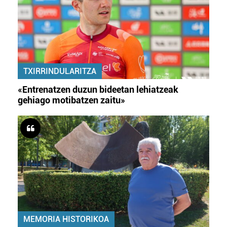
TXIRRINDULARITZA
«Entrenatzen duzun bideetan lehiatzeak
gehiago motibatzen zaitu»
MEMORIA HISTORIKOA