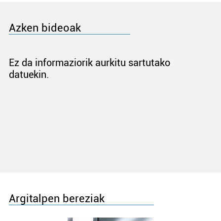
Azken bideoak
Ez da informaziorik aurkitu sartutako
datuekin.
Argitalpen bereziak