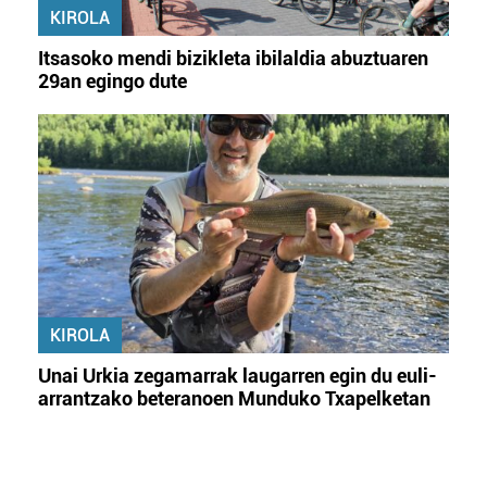
KIROLA
Itsasoko mendi bizikleta ibilaldia abuztuaren
29an egingo dute
KIROLA
Unai Urkia zegamarrak laugarren egin du euli-
arrantzako beteranoen Munduko Txapelketan