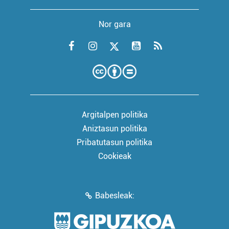
Nor gara
Argitalpen politika
Aniztasun politika
Pribatutasun politika
Cookieak
Babesleak: