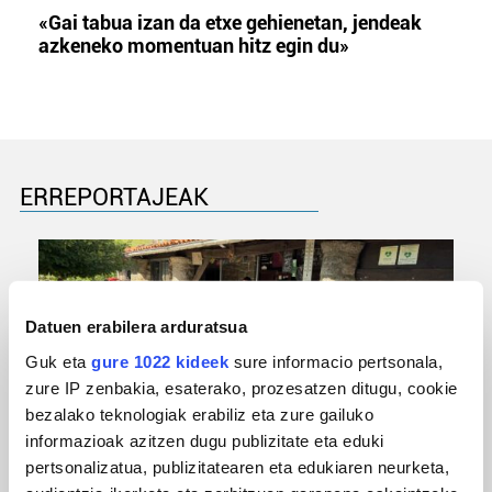
«Gai tabua izan da etxe gehienetan, jendeak
azkeneko momentuan hitz egin du»
ERREPORTAJEAK
Datuen erabilera arduratsua
Guk eta
gure 1022 kideek
sure informacio pertsonala,
zure IP zenbakia, esaterako, prozesatzen ditugu, cookie
bezalako teknologiak erabiliz eta zure gailuko
informazioak azitzen dugu publizitate eta eduki
URBIAKO FESTA
pertsonalizatua, publizitatearen eta edukiaren neurketa,