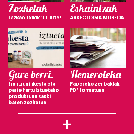
Zozketak
Eskaintzak
Lazkao Txikik 100 urte!
ARKEOLOGIA MUSEOA
Gure berri.
Hemeroteka
Erantzun inkesta eta
Papereko zenbakiak
parte hartu Iztuetako
PDF formatuan
produktuen saski
baten zozketan
+