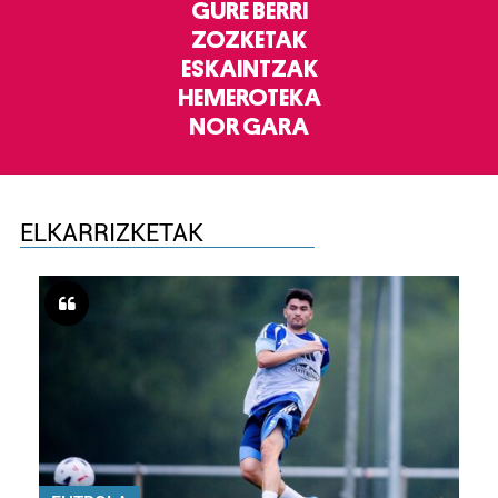
GURE BERRI
ZOZKETAK
ESKAINTZAK
HEMEROTEKA
NOR GARA
ELKARRIZKETAK