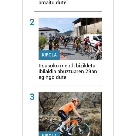
amaitu dute
2
KIROLA
Itsasoko mendi bizikleta
ibilaldia abuztuaren 29an
egingo dute
3
KIROLA