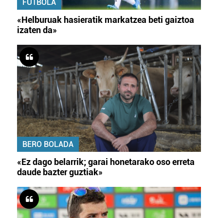
FUTBOLA
«Helburuak hasieratik markatzea beti gaiztoa
izaten da»
BERO BOLADA
«Ez dago belarrik; garai honetarako oso erreta
daude bazter guztiak»