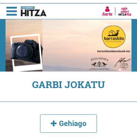
Sartu
GARBI JOKATU
Gehiago