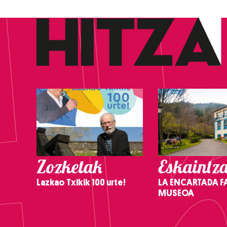
Zozketak
Eskaintz
Lazkao Txikik 100 urte!
LA ENCARTADA F
MUSEOA