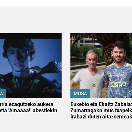
A
MUSA
rria ezagutzeko aukera
Euxebio eta Ekaitz Zabala
 eta 'Amaaaa!' abestiekin
Zumarragako mus txapelk
irabazi duten aita-semea