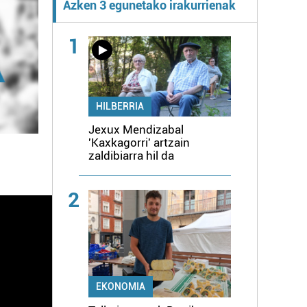
Azken 3 egunetako irakurrienak
1
HILBERRIA
Jexux Mendizabal
'Kaxkagorri' artzain
zaldibiarra hil da
2
EKONOMIA