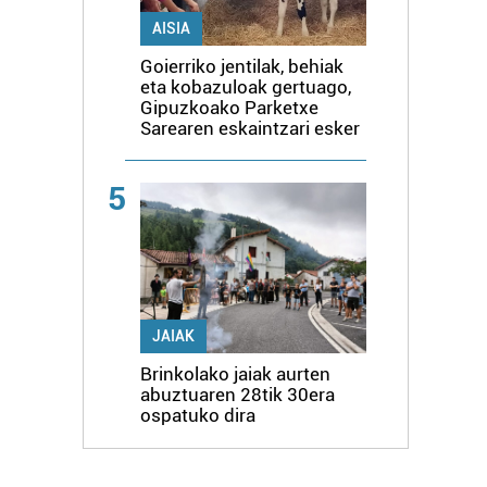
AISIA
Goierriko jentilak, behiak
eta kobazuloak gertuago,
Gipuzkoako Parketxe
Sarearen eskaintzari esker
5
JAIAK
Brinkolako jaiak aurten
abuztuaren 28tik 30era
ospatuko dira