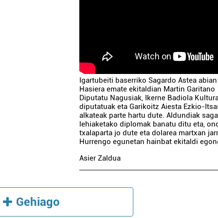
Igartubeiti baserriko Sagardo Astea abian
Hasiera emate ekitaldian Martin Garitano
Diputatu Nagusiak, Ikerne Badiola Kultur
diputatuak eta Garikoitz Aiesta Ezkio-Its
alkateak parte hartu dute. Aldundiak sag
lehiaketako diplomak banatu ditu eta, on
txalaparta jo dute eta dolarea martxan jarr
Hurrengo egunetan hainbat ekitaldi egon
Asier Zaldua
Gehiago