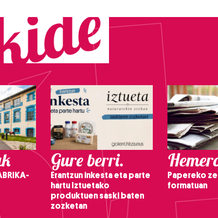
ak
Gure berri.
Hemero
ABRIKA-
Erantzun inkesta eta parte
Papereko ze
hartu Iztuetako
formatuan
produktuen saski baten
zozketan