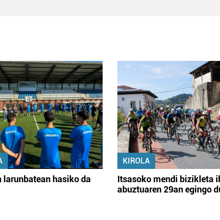
A
KIROLA
 larunbatean hasiko da
Itsasoko mendi bizikleta i
abuztuaren 29an egingo d