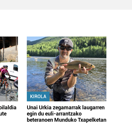
KIROLA
bilaldia
Unai Urkia zegamarrak laugarren
ute
egin du euli-arrantzako
beteranoen Munduko Txapelketan