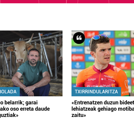
BOLADA
TXIRRINDULARITZA
o belarrik; garai
«Entrenatzen duzun bidee
ako oso erreta daude
lehiatzeak gehiago motib
guztiak»
zaitu»