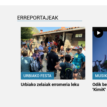
ERREPORTAJEAK
URBIAKO FESTA
MUSIK
Urbiako zelaiak erromeria leku
Odik be
'KimiK'