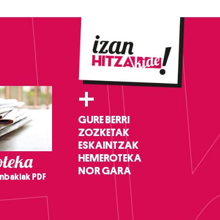
+
GURE BERRI
ZOZKETAK
ESKAINTZAK
teka
HEMEROTEKA
NOR GARA
nbakiak PDF