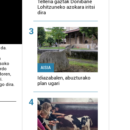
Telleria gaztak Donibane
Lohitzuneko azokara iritsi
dira
3
 da.
a
asoko
AISIA
ardo
doren,
Idiazabalen, abuzturako
i.
plan ugari
go dira.
4