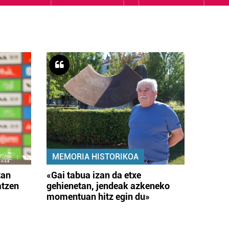
MEMORIA HISTORIKOA
tan
«Gai tabua izan da etxe
atzen
gehienetan, jendeak azkeneko
momentuan hitz egin du»