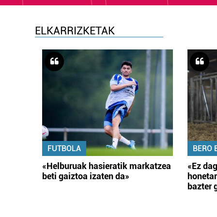
ELKARRIZKETAK
FUTBOLA
BERO 
«Helburuak hasieratik markatzea
«Ez dag
beti gaiztoa izaten da»
honetar
bazter 