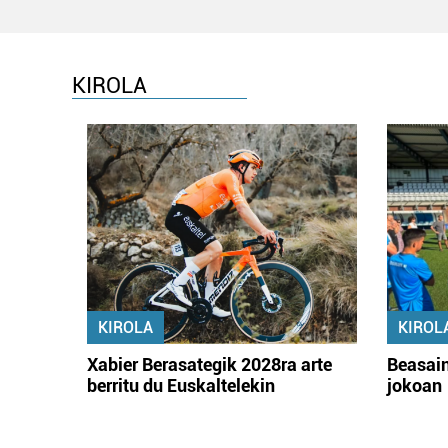
KIROLA
KIROLA
KIROL
Xabier Berasategik 2028ra arte
Beasain
berritu du Euskaltelekin
jokoan