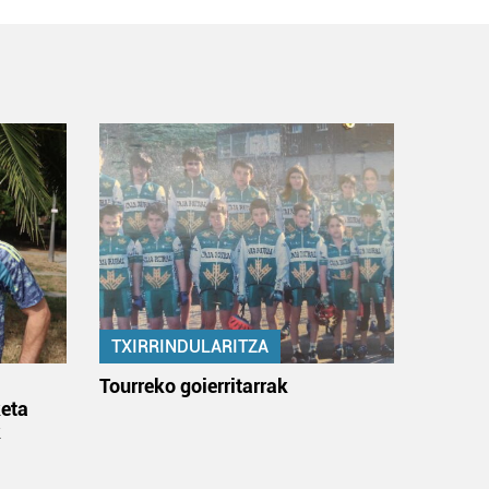
TXIRRINDULARITZA
:
Tourreko goierritarrak
eta
k