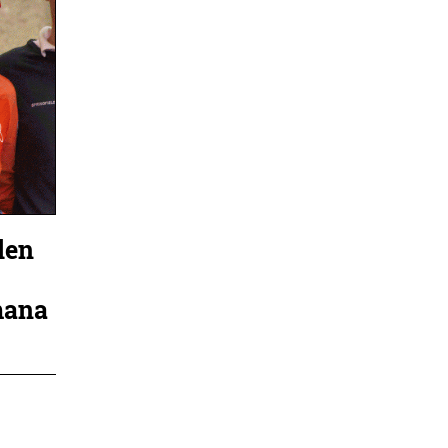
len
n
mana