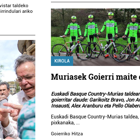
vistar taldeko
rrindulari ariko
KIROLA
Muriasek Goierri maite
Euskadi Basque Country-Murias taldean
goierritar daude: Garikoitz Bravo, Jon A
Insausti, Alex Aranburu eta Pello Olaberr
Euskadi Basque Country-Murias taldea,
pixkanaka,
...
Goierriko Hitza