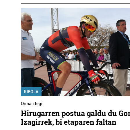
KIROLA
Ormaiztegi
Hirugarren postua galdu du Go
Izagirrek, bi etaparen faltan