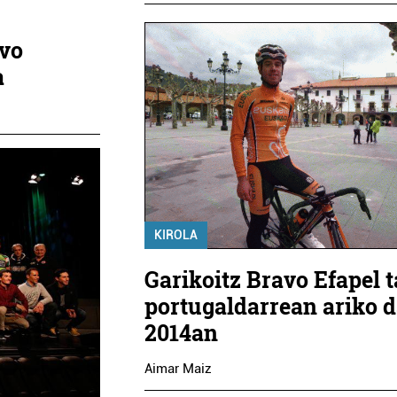
avo
a
KIROLA
Garikoitz Bravo Efapel t
portugaldarrean ariko 
2014an
Aimar Maiz