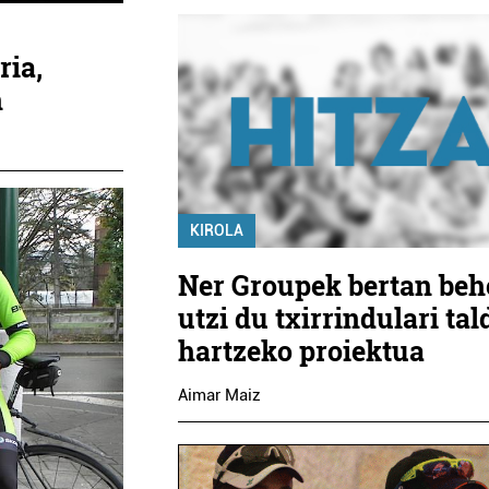
ria,
n
KIROLA
Ner Groupek bertan beh
utzi du txirrindulari tal
hartzeko proiektua
Aimar Maiz