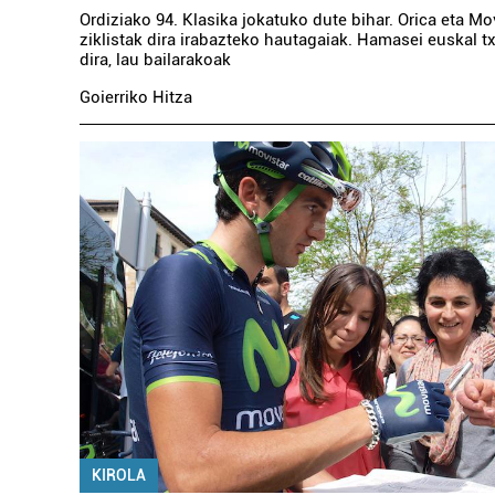
Ordiziako 94. Klasika jokatuko dute bihar. Orica eta Mo
ziklistak dira irabazteko hautagaiak. Hamasei euskal txi
dira, lau bailarakoak
Goierriko Hitza
KIROLA