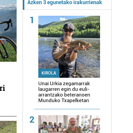
Azken 3 egunetako irakurrienak
1
KIROLA
Unai Urkia zegamarrak
ri
laugarren egin du euli-
arrantzako beteranoen
Munduko Txapelketan
2