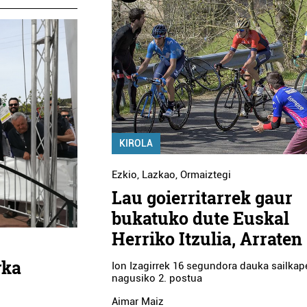
KIROLA
Ezkio
,
Lazkao
,
Ormaiztegi
Lau goierritarrek gaur
bukatuko dute Euskal
Herriko Itzulia, Arraten
rka
Ion Izagirrek 16 segundora dauka sailka
nagusiko 2. postua
Aimar Maiz