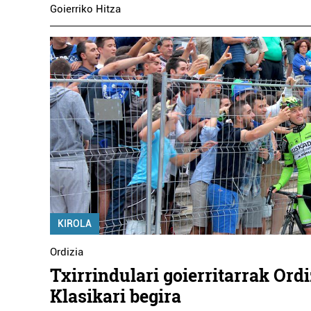
Goierriko Hitza
KIROLA
Ordizia
Txirrindulari goierritarrak Ord
Klasikari begira