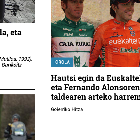
a, eta
Mutiloa, 1992).
KIROLA
o
Garikoitz
Hautsi egin da Euskalte
eta Fernando Alonsore
taldearen arteko harre
Goierriko Hitza