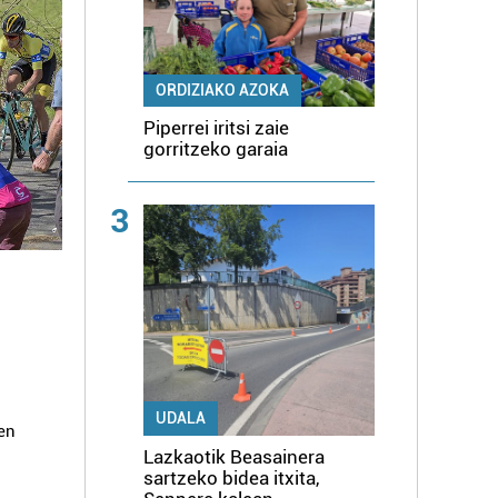
ORDIZIAKO AZOKA
Piperrei iritsi zaie
gorritzeko garaia
3
UDALA
pen
Lazkaotik Beasainera
sartzeko bidea itxita,