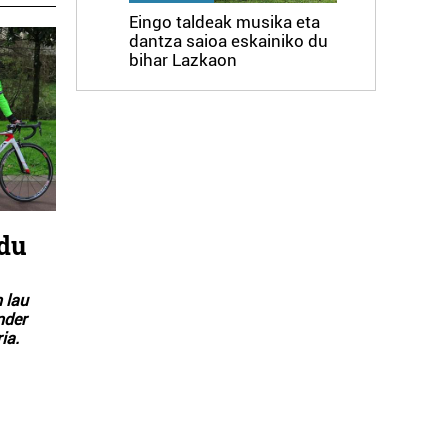
Eingo taldeak musika eta
dantza saioa eskainiko du
bihar Lazkaon
 du
 lau
nder
ia.