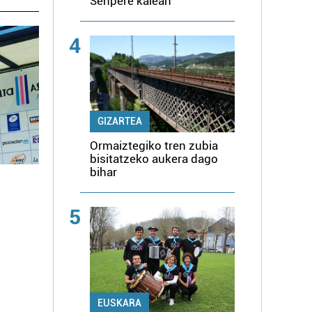
Senpere kalean
4
GIZARTEA
Ormaiztegiko tren zubia
bisitatzeko aukera dago
bihar
5
EUSKARA