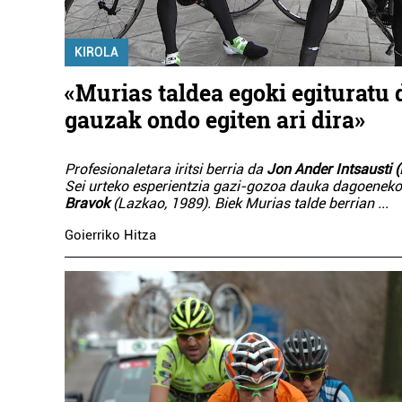
KIROLA
«Murias taldea egoki egituratu d
gauzak ondo egiten ari dira»
Profesionaletara iritsi berria da
Jon Ander Intsausti (
Sei urteko esperientzia gazi-gozoa dauka dagoenek
Bravok
(Lazkao, 1989). Biek Murias talde berrian
...
Goierriko Hitza