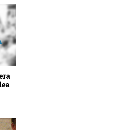
era
dea