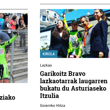
KIROLA
Lazkao
Garikoitz Bravo
lazkaotarrak laugarren
bukatu du Asturiaseko
Itzulia
iziako
Goierriko Hitza