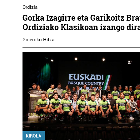
Ordizia
Gorka Izagirre eta Garikoitz Br
Ordiziako Klasikoan izango dir
Goierriko Hitza
KIROLA