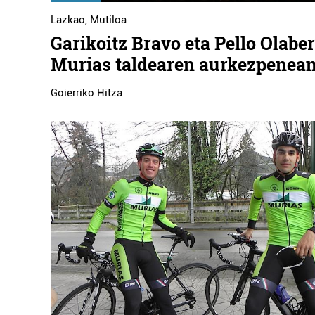
Lazkao
,
Mutiloa
Garikoitz Bravo eta Pello Olaber
Murias taldearen aurkezpenea
Goierriko Hitza