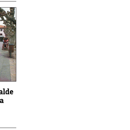
alde
da