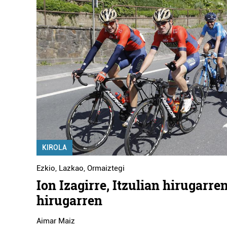
KIROLA
Ezkio
,
Lazkao
,
Ormaiztegi
Ion Izagirre, Itzulian hirugarren
hirugarren
Aimar Maiz