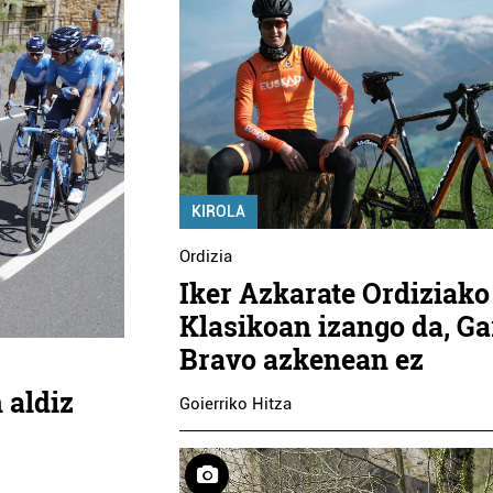
KIROLA
Ordizia
Iker Azkarate Ordiziako
Klasikoan izango da, Ga
Bravo azkenean ez
 aldiz
Goierriko Hitza