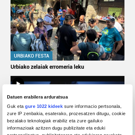
URBIAKO FESTA
Urbiako zelaiak erromeria leku
Datuen erabilera arduratsua
Guk eta
gure 1022 kideek
sure informacio pertsonala,
zure IP zenbakia, esaterako, prozesatzen ditugu, cookie
bezalako teknologiak erabiliz eta zure gailuko
informazioak azitzen dugu publizitate eta eduki