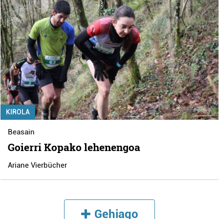
KIROLA
Beasain
Goierri Kopako lehenengoa
Ariane Vierbücher
Gehiago