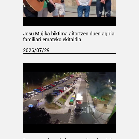
Josu Mujika biktima aitortzen duen agiria
familiari emateko ekitaldia
2026/07/29