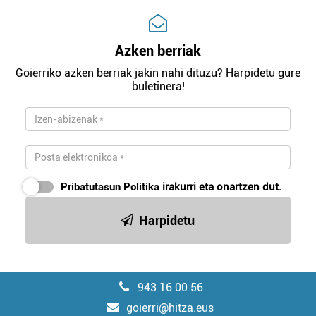
Azken berriak
Goierriko azken berriak jakin nahi dituzu? Harpidetu gure
buletinera!
Pribatutasun Politika
irakurri eta onartzen dut.
Harpidetu
943 16 00 56
goierri@hitza.eus