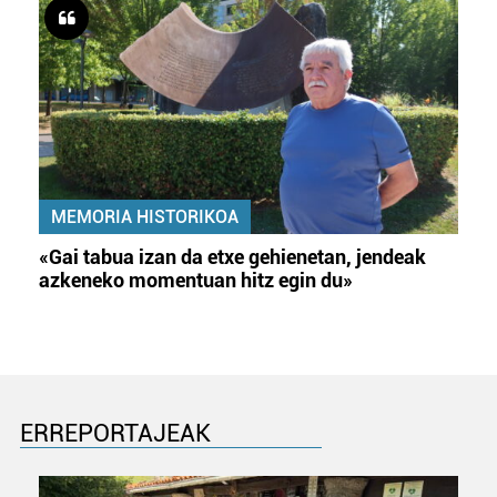
MEMORIA HISTORIKOA
«Gai tabua izan da etxe gehienetan, jendeak
azkeneko momentuan hitz egin du»
ERREPORTAJEAK