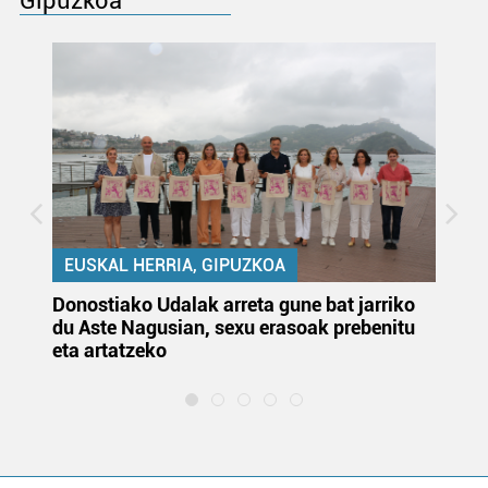
Gipuzkoa
EUSKAL HERRIA, GIPUZKOA
Donostiako Udalak arreta gune bat jarriko
Ur
du Aste Nagusian, sexu erasoak prebenitu
es
eta artatzeko
lu