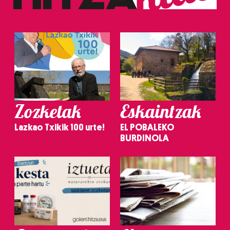
Zozketak
Eskaintzak
Lazkao Txikik 100 urte!
EL POBALEKO
BURDINOLA