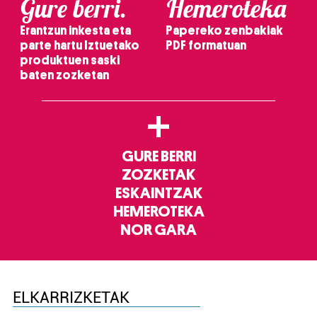
Gure berri.
Hemeroteka
Erantzun inkesta eta
Papereko zenbakiak
parte hartu Iztuetako
PDF formatuan
produktuen saski
baten zozketan
+
GURE BERRI
ZOZKETAK
ESKAINTZAK
HEMEROTEKA
NOR GARA
ELKARRIZKETAK