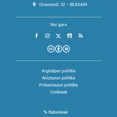
Oriamendi, 32 – BEASAIN
Nor gara
Argitalpen politika
Aniztasun politika
Pribatutasun politika
Cookieak
Babesleak: