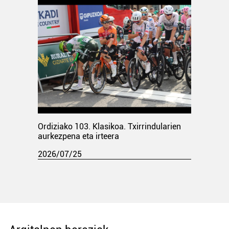
Ordiziako 103. Klasikoa. Txirrindularien
aurkezpena eta irteera
2026/07/25