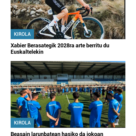
baliatzen gara. Ohar hau onartuz gero, teknologia hori
erabiltzeko baimen esplizitua ematen diguzu.
Gehiago
irakurri
KIROLA
Xabier Berasategik 2028ra arte berritu du
Euskaltelekin
KIROLA
Beasain larunbatean hasiko da jokoan