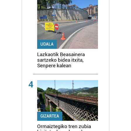
UDALA
Lazkaotik Beasainera
sartzeko bidea itxita,
Senpere kalean
4
GIZARTEA
Ormaiztegiko tren zubia