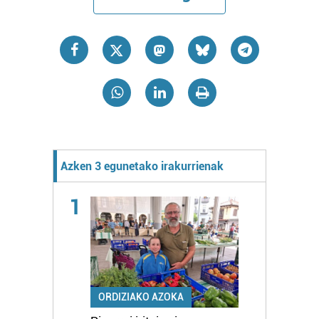
Azken 3 egunetako irakurrienak
1
ORDIZIAKO AZOKA