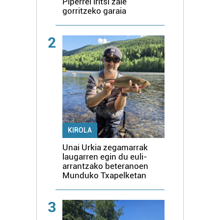
Piperrei iritsi zaie
gorritzeko garaia
2
KIROLA
Unai Urkia zegamarrak
laugarren egin du euli-
arrantzako beteranoen
Munduko Txapelketan
3