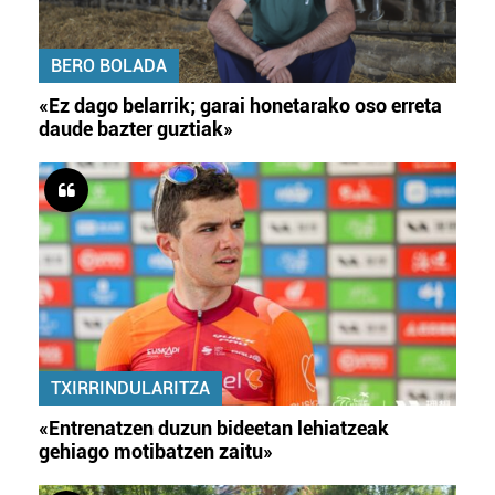
BERO BOLADA
«Ez dago belarrik; garai honetarako oso erreta
daude bazter guztiak»
TXIRRINDULARITZA
«Entrenatzen duzun bideetan lehiatzeak
gehiago motibatzen zaitu»