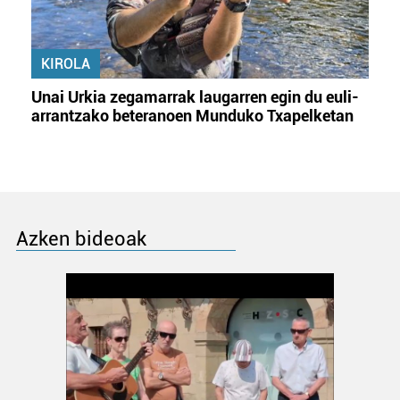
KIROLA
Unai Urkia zegamarrak laugarren egin du euli-
arrantzako beteranoen Munduko Txapelketan
Azken bideoak