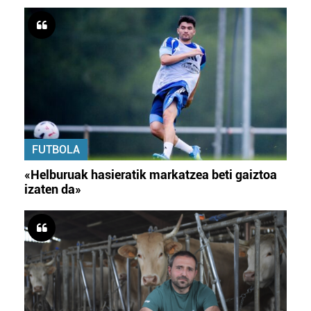
FUTBOLA
«Helburuak hasieratik markatzea beti gaiztoa
izaten da»