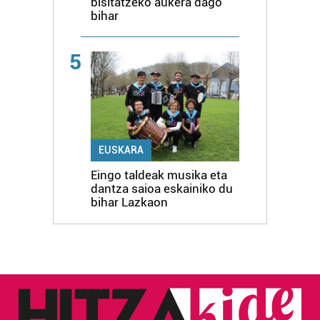
bisitatzeko aukera dago
bihar
5
EUSKARA
Eingo taldeak musika eta
dantza saioa eskainiko du
bihar Lazkaon