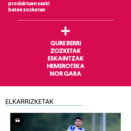
produktuen saski
baten zozketan
+
GURE BERRI
ZOZKETAK
ESKAINTZAK
HEMEROTEKA
NOR GARA
ELKARRIZKETAK