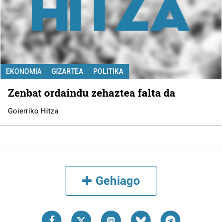
EKONOMIA
GIZARTEA
POLITIKA
Zenbat ordaindu zehaztea falta da
Goierriko Hitza
Gehiago