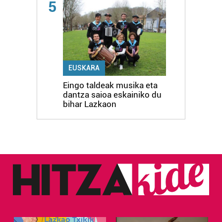
5
EUSKARA
Eingo taldeak musika eta
dantza saioa eskainiko du
bihar Lazkaon