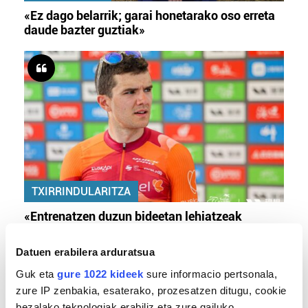
«Ez dago belarrik; garai honetarako oso erreta
daude bazter guztiak»
TXIRRINDULARITZA
«Entrenatzen duzun bideetan lehiatzeak
gehiago motibatzen zaitu»
Datuen erabilera arduratsua
Guk eta
gure 1022 kideek
sure informacio pertsonala,
zure IP zenbakia, esaterako, prozesatzen ditugu, cookie
bezalako teknologiak erabiliz eta zure gailuko