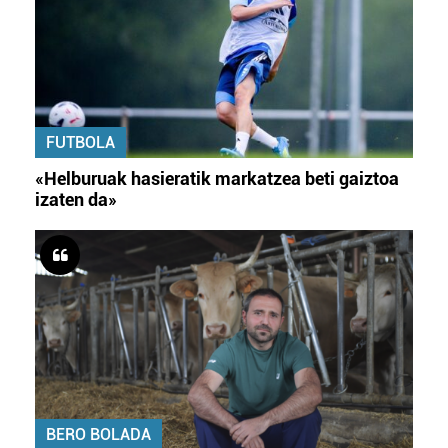
FUTBOLA
«Helburuak hasieratik markatzea beti gaiztoa
izaten da»
BERO BOLADA