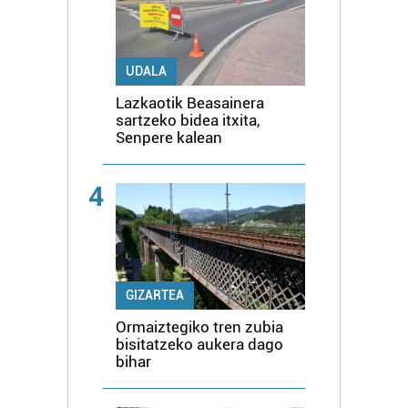
UDALA
Lazkaotik Beasainera
sartzeko bidea itxita,
Senpere kalean
4
GIZARTEA
Ormaiztegiko tren zubia
bisitatzeko aukera dago
bihar