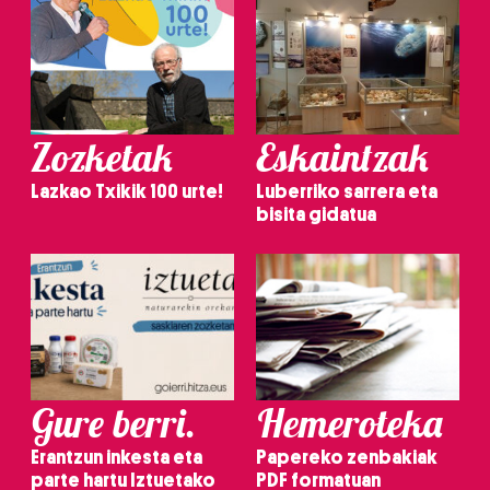
Zozketak
Eskaintzak
Lazkao Txikik 100 urte!
Luberriko sarrera eta
bisita gidatua
Gure berri.
Hemeroteka
Erantzun inkesta eta
Papereko zenbakiak
parte hartu Iztuetako
PDF formatuan