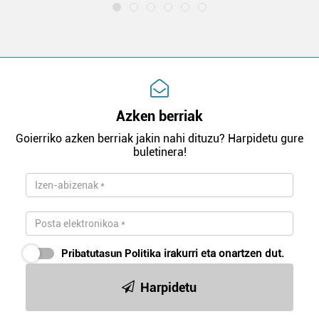
Azken berriak
Goierriko azken berriak jakin nahi dituzu? Harpidetu gure
buletinera!
Pribatutasun Politika
irakurri eta onartzen dut.
Harpidetu