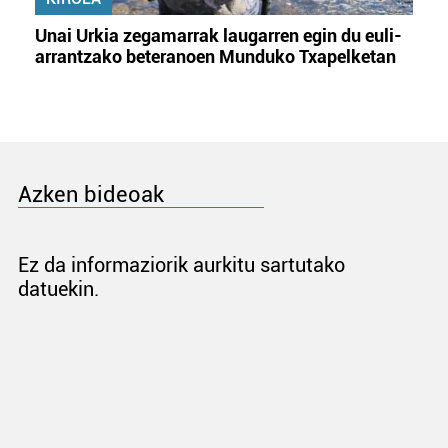
Unai Urkia zegamarrak laugarren egin du euli-
arrantzako beteranoen Munduko Txapelketan
Azken bideoak
Ez da informaziorik aurkitu sartutako
datuekin.