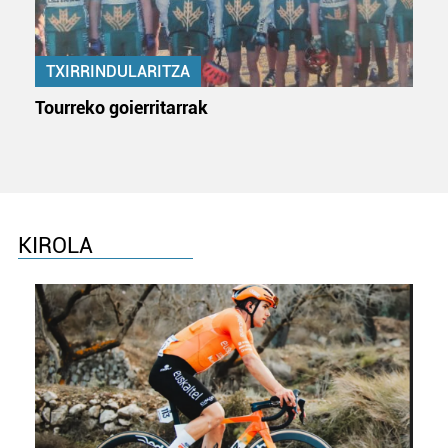
TXIRRINDULARITZA
Tourreko goierritarrak
KIROLA