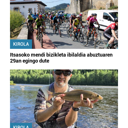
KIROLA
Itsasoko mendi bizikleta ibilaldia abuztuaren
29an egingo dute
KIROLA