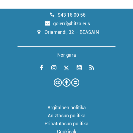
943 16 00 56
goierri@hitza.eus
Oriamendi, 32 – BEASAIN
Nor gara
Argitalpen politika
Aniztasun politika
Pribatutasun politika
Cookieak