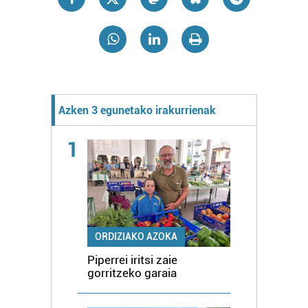
Azken 3 egunetako irakurrienak
1
ORDIZIAKO AZOKA
Piperrei iritsi zaie
gorritzeko garaia