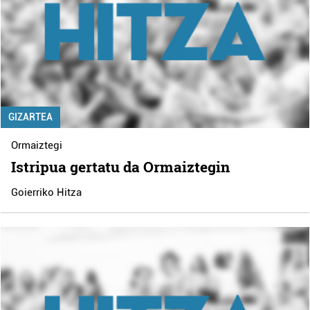
GIZARTEA
Ormaiztegi
Istripua gertatu da Ormaiztegin
Goierriko Hitza