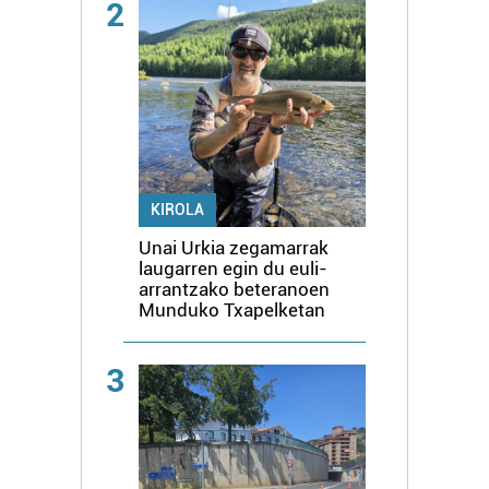
2
KIROLA
Unai Urkia zegamarrak
laugarren egin du euli-
arrantzako beteranoen
Munduko Txapelketan
3