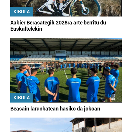
KIROLA
Xabier Berasategik 2028ra arte berritu du
Euskaltelekin
KIROLA
Beasain larunbatean hasiko da jokoan