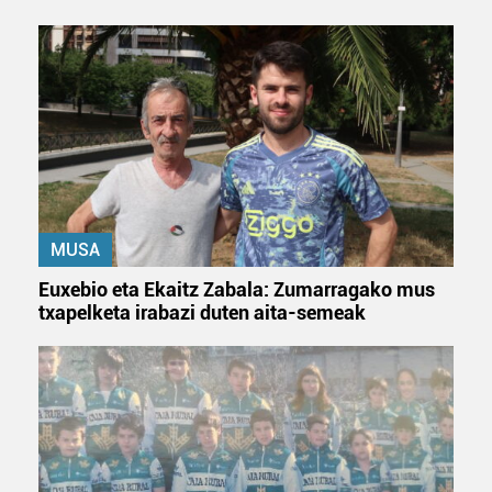
fitxategiak erabiltzen ditu. Zure esperientzia eta
zerbitzuak hobetzeko asmoz, cookie teknologiaz
baliatzen gara. Ohar hau onartuz gero, teknologia hori
erabiltzeko baimen esplizitua ematen diguzu.
Gehiago
irakurri
MUSA
Euxebio eta Ekaitz Zabala: Zumarragako mus
txapelketa irabazi duten aita-semeak