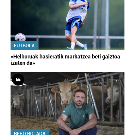
FUTBOLA
«Helburuak hasieratik markatzea beti gaiztoa
izaten da»
BERO BOLADA