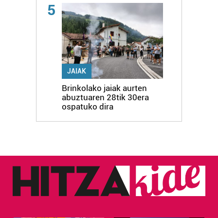
5
JAIAK
Brinkolako jaiak aurten
abuztuaren 28tik 30era
ospatuko dira