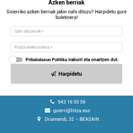
Azken berriak
Goierriko azken berriak jakin nahi dituzu? Harpidetu gure
buletinera!
Pribatutasun Politika
irakurri eta onartzen dut.
Harpidetu
943 16 00 56
goierri@hitza.eus
Oriamendi, 32 – BEASAIN