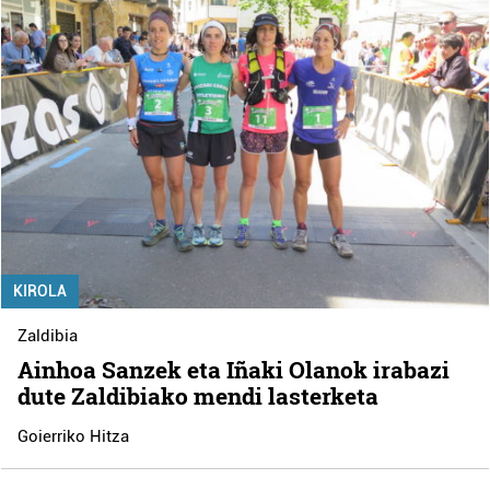
KIROLA
Zaldibia
Ainhoa Sanzek eta Iñaki Olanok irabazi
dute Zaldibiako mendi lasterketa
Goierriko Hitza