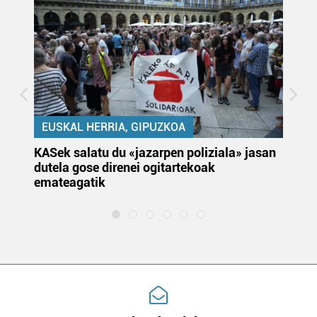
EUSKAL HERRIA, GIPUZKOA
KASek salatu du «jazarpen poliziala» jasan
Pa
dutela gose direnei ogitartekoak
da
emateagatik
«s