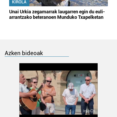
KIROLA
Unai Urkia zegamarrak laugarren egin du euli-
arrantzako beteranoen Munduko Txapelketan
Azken bideoak