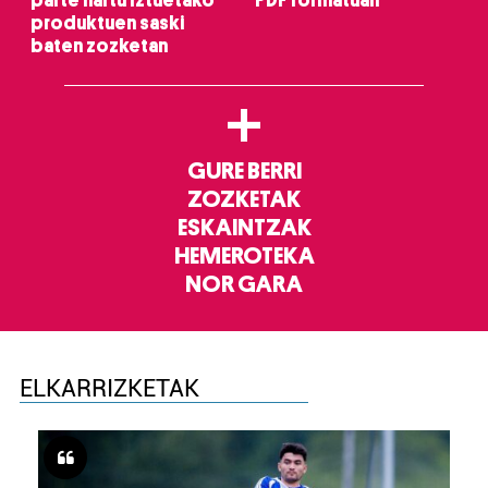
parte hartu Iztuetako
PDF formatuan
produktuen saski
baten zozketan
+
GURE BERRI
ZOZKETAK
ESKAINTZAK
HEMEROTEKA
NOR GARA
ELKARRIZKETAK