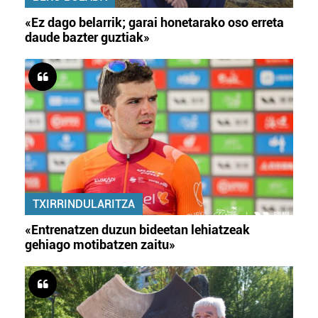
«Ez dago belarrik; garai honetarako oso erreta
daude bazter guztiak»
TXIRRINDULARITZA
«Entrenatzen duzun bideetan lehiatzeak
gehiago motibatzen zaitu»