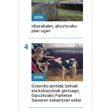
AISIA
Idiazabalen, abuzturako
plan ugari
4
AISIA
Goierriko jentilak, behiak
eta kobazuloak gertuago,
Gipuzkoako Parketxe
Sarearen eskaintzari esker