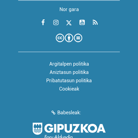
Nor gara
Argitalpen politika
Aniztasun politika
Pribatutasun politika
Cookieak
Babesleak: