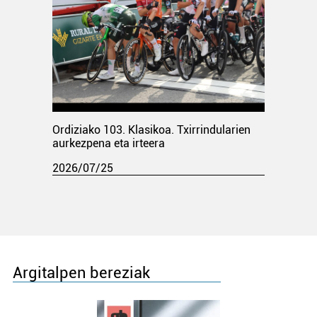
Ordiziako 103. Klasikoa. Txirrindularien
aurkezpena eta irteera
2026/07/25
Argitalpen bereziak