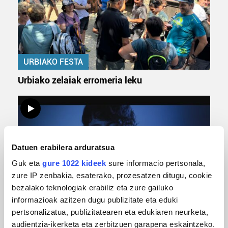
URBIAKO FESTA
Urbiako zelaiak erromeria leku
Datuen erabilera arduratsua
Guk eta
gure 1022 kideek
sure informacio pertsonala,
zure IP zenbakia, esaterako, prozesatzen ditugu, cookie
bezalako teknologiak erabiliz eta zure gailuko
MUSIKA
informazioak azitzen dugu publizitate eta eduki
pertsonalizatua, publizitatearen eta edukiaren neurketa,
Odik berria ezagutzeko aukera 'KimiK' eta
audientzia-ikerketa eta zerbitzuen garapena eskaintzeko.