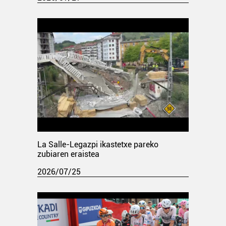
La Salle-Legazpi ikastetxe pareko
zubiaren eraistea
2026/07/25