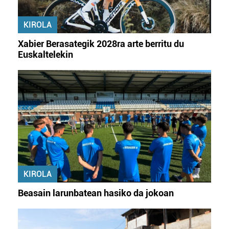
erabiltzeko baimen esplizitua ematen diguzu.
Gehiago
irakurri
KIROLA
Xabier Berasategik 2028ra arte berritu du
Euskaltelekin
KIROLA
Beasain larunbatean hasiko da jokoan