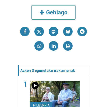
Gehiago
Azken 3 egunetako irakurrienak
1
HILBERRIA