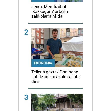
Jexux Mendizabal
'Kaxkagorri' artzain
zaldibiarra hil da
2
EKONOMIA
Telleria gaztak Donibane
Lohitzuneko azokara iritsi
dira
3