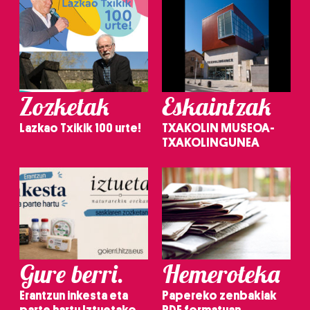
Zozketak
Eskaintzak
Lazkao Txikik 100 urte!
TXAKOLIN MUSEOA-
TXAKOLINGUNEA
Gure berri.
Hemeroteka
Erantzun inkesta eta
Papereko zenbakiak