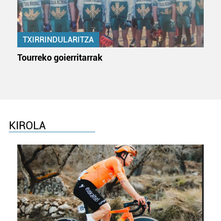
neurtzeko, jendeari buruzko informazioa biltzeko eta
produktuak garatzeko. Zure datuak nork eta zertarako
erabiltzen dituen hauta dezakezu.
TXIRRINDULARITZA
Bazkide batzuek ez dizute baimenik eskatzen, eta beren
Tourreko goierritarrak
interes komertzial legitimoetan babesten dira. Ikusi gure
bazkideen zerrenda, beren ustez zein helburutarako
duten interes legitimoa eta horren aurka nola egin
dezakezun ikusteko.
Lortu zure datu pertsonalak prozesatzeko moduari
KIROLA
buruzko informazio gehiago eta ezarri zure lehentasunak
datuen atalean. Edozein unetan alda edo ken dezakezu
zure baimena Cookieen adierazpenean.
Webgune honek cookie propioak eta hirugarrenen cookie-
fitxategiak erabiltzen ditu. Zure esperientzia eta
zerbitzuak hobetzeko asmoz, cookie teknologiaz
baliatzen gara. Ohar hau onartuz gero, teknologia hori