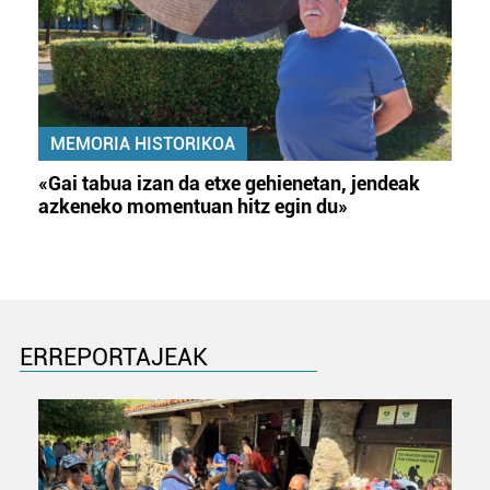
MEMORIA HISTORIKOA
«Gai tabua izan da etxe gehienetan, jendeak
azkeneko momentuan hitz egin du»
ERREPORTAJEAK