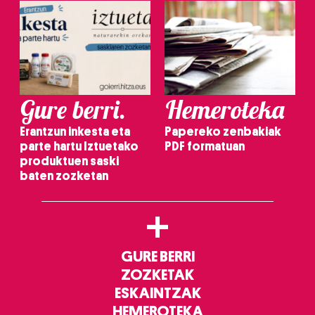
Gure berri.
Hemeroteka
Erantzun inkesta eta
Papereko zenbakiak
parte hartu Iztuetako
PDF formatuan
produktuen saski
baten zozketan
+
GURE BERRI
ZOZKETAK
ESKAINTZAK
HEMEROTEKA