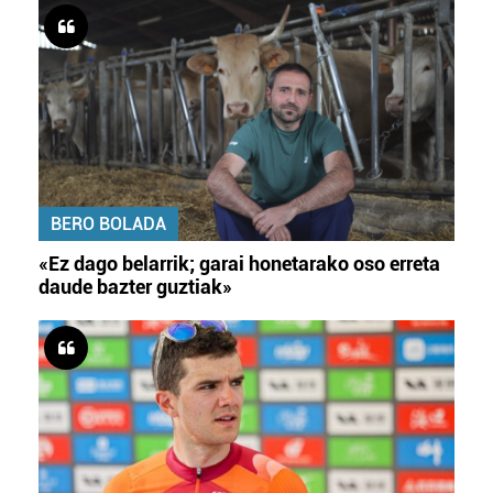
BERO BOLADA
«Ez dago belarrik; garai honetarako oso erreta
daude bazter guztiak»