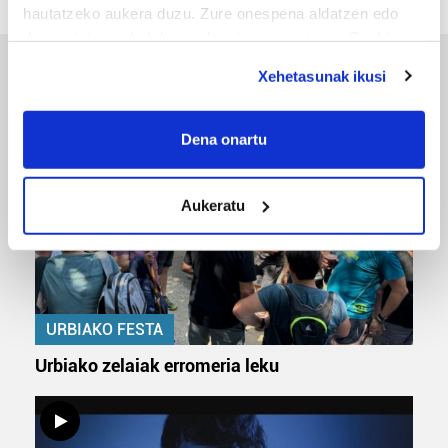
hautatzeko aukera duzu. Zure onespena aldatzen edo
deuseztatzen ahal duzu edozein momentutan, Cookie
deklaraziotik edo Privacy triggerean klikatuz.
Xehetasunak ikusi
ERREPORTAJEAK
If you allow, we would also like to:
Collect information about your geographical
Dena onartu
location which can be accurate to within several
meters
Aukeratu
Identify your device by actively scanning it for
specific characteristics (fingerprinting)
Find out more about how your personal data is processed
and set your preferences in the
details section
.
URBIAKO FESTA
Guk eta gure bazkideek zure datu pertsonalak
prozesatzen ditugu, zure IP zenbakia, besteak beste,
Urbiako zelaiak erromeria leku
teknologia erabiliz, cookieak adibidez, iragarki eta eduki
pertsonalizatuak eskaintzeko, iragarkiak eta edukia
neurtzeko, jendeari buruzko informazioa biltzeko eta