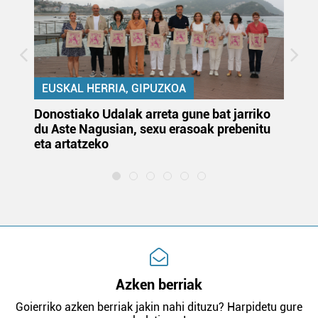
EUSKAL HERRIA, GIPUZKOA
Donostiako Udalak arreta gune bat jarriko
Ur
du Aste Nagusian, sexu erasoak prebenitu
es
eta artatzeko
lu
Azken berriak
Goierriko azken berriak jakin nahi dituzu? Harpidetu gure