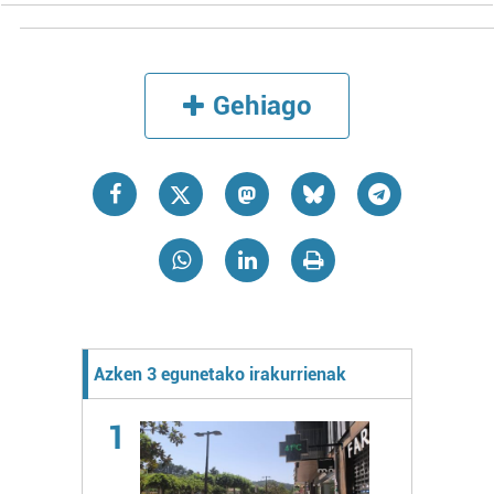
Gehiago
Azken 3 egunetako irakurrienak
1