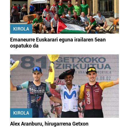
KIROLA
Emaneurre Euskarari eguna irailaren 5ean
ospatuko da
KIROLA
Alex Aranburu, hirugarrena Getxon