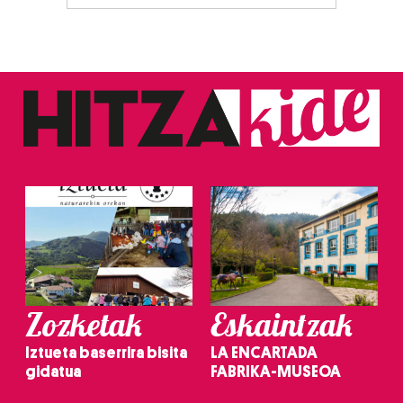
Zozketak
Eskaintzak
Iztueta baserrira bisita
LA ENCARTADA
gidatua
FABRIKA-MUSEOA