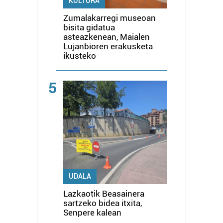
KULTURA
Zumalakarregi museoan
bisita gidatua
asteazkenean, Maialen
Lujanbioren erakusketa
ikusteko
5
UDALA
Lazkaotik Beasainera
sartzeko bidea itxita,
Senpere kalean