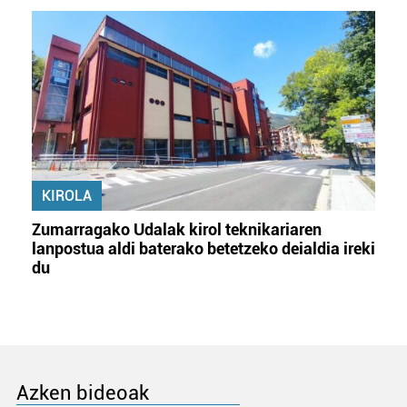
KIROLA
Zumarragako Udalak kirol teknikariaren
lanpostua aldi baterako betetzeko deialdia ireki
du
Azken bideoak