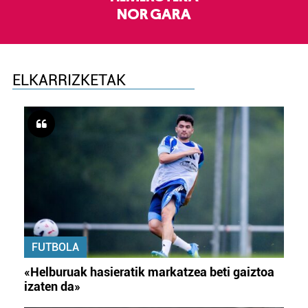
NOR GARA
ELKARRIZKETAK
FUTBOLA
«Helburuak hasieratik markatzea beti gaiztoa
izaten da»