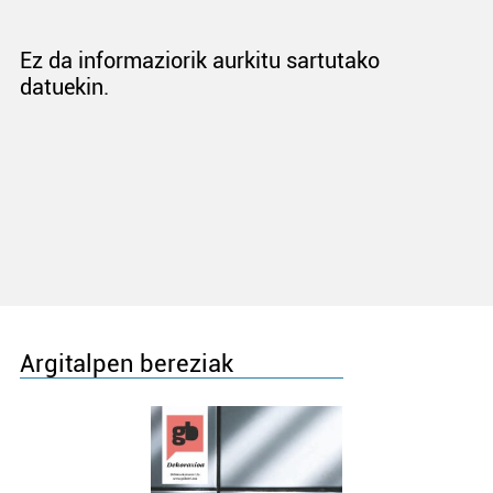
Ez da informaziorik aurkitu sartutako
datuekin.
Argitalpen bereziak