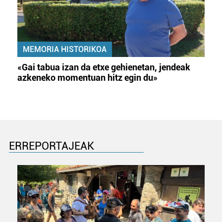
MEMORIA HISTORIKOA
«Gai tabua izan da etxe gehienetan, jendeak
azkeneko momentuan hitz egin du»
ERREPORTAJEAK