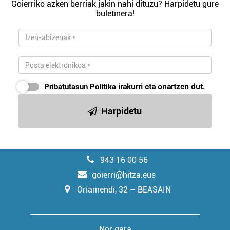
Goierriko azken berriak jakin nahi dituzu? Harpidetu gure
buletinera!
Pribatutasun Politika
irakurri eta onartzen dut.
Harpidetu
943 16 00 56
goierri@hitza.eus
Oriamendi, 32 – BEASAIN
Nor gara