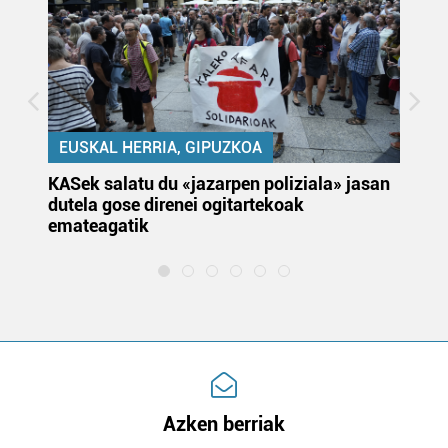
EUSKAL HERRIA, GIPUZKOA
KASek salatu du «jazarpen poliziala» jasan
Pa
dutela gose direnei ogitartekoak
da
emateagatik
«s
Azken berriak