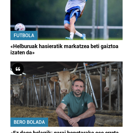
FUTBOLA
«Helburuak hasieratik markatzea beti gaiztoa
izaten da»
BERO BOLADA
«Ez dago belarrik; garai honetarako oso erreta