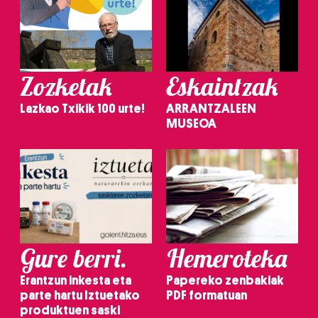
Zozketak
Eskaintzak
Lazkao Txikik 100 urte!
ARRANTZALEEN
MUSEOA
Gure berri.
Hemeroteka
Erantzun inkesta eta
Papereko zenbakiak
parte hartu Iztuetako
PDF formatuan
produktuen saski