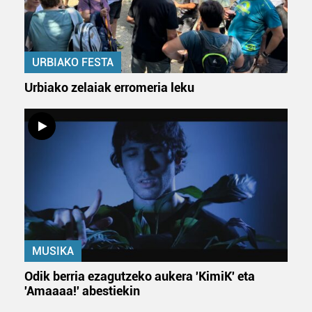
URBIAKO FESTA
Urbiako zelaiak erromeria leku
MUSIKA
Odik berria ezagutzeko aukera 'KimiK' eta
'Amaaaa!' abestiekin