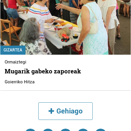
GIZARTEA
Ormaiztegi
Mugarik gabeko zaporeak
Goierriko Hitza
Gehiago