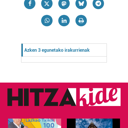
Azken 3 egunetako irakurrienak