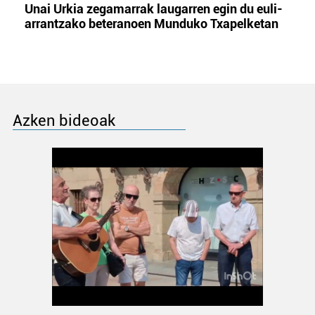
Unai Urkia zegamarrak laugarren egin du euli-
arrantzako beteranoen Munduko Txapelketan
Azken bideoak