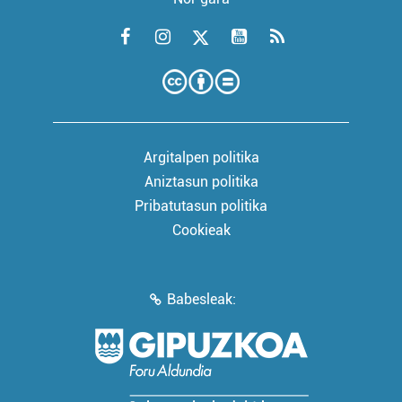
Argitalpen politika
Aniztasun politika
Pribatutasun politika
Cookieak
Babesleak: