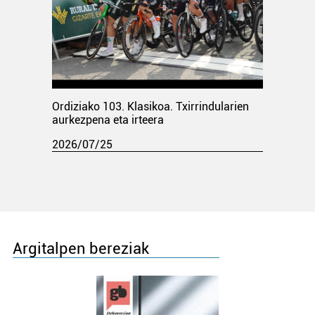
Ordiziako 103. Klasikoa. Txirrindularien
aurkezpena eta irteera
2026/07/25
Argitalpen bereziak