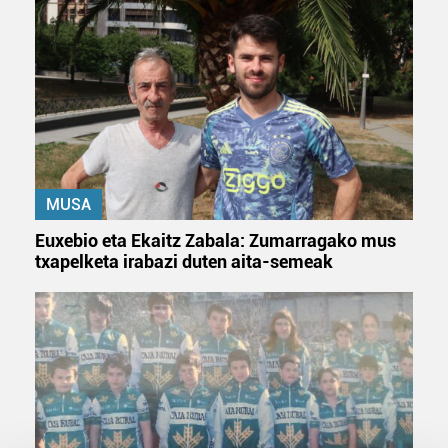
MUSA
Euxebio eta Ekaitz Zabala: Zumarragako mus
txapelketa irabazi duten aita-semeak