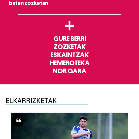
baten zozketan
+
GURE BERRI
ZOZKETAK
ESKAINTZAK
HEMEROTEKA
NOR GARA
ELKARRIZKETAK