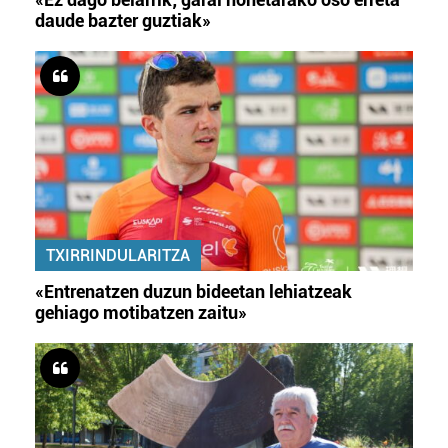
daude bazter guztiak»
TXIRRINDULARITZA
«Entrenatzen duzun bideetan lehiatzeak
gehiago motibatzen zaitu»