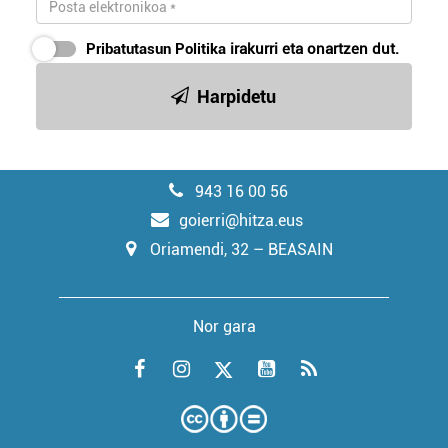
Pribatutasun Politika
irakurri eta onartzen dut.
Harpidetu
943 16 00 56
goierri@hitza.eus
Oriamendi, 32 – BEASAIN
Nor gara