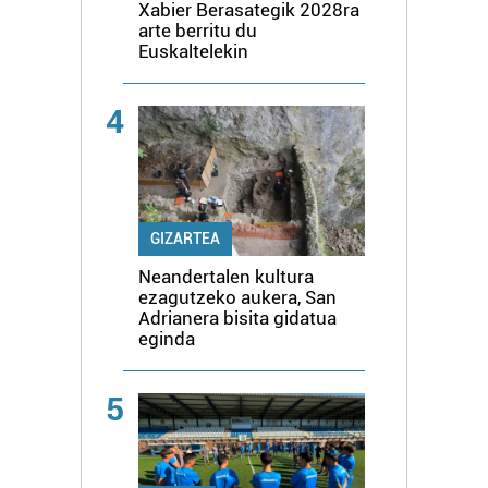
Xabier Berasategik 2028ra
arte berritu du
Euskaltelekin
4
GIZARTEA
Neandertalen kultura
ezagutzeko aukera, San
Adrianera bisita gidatua
eginda
5