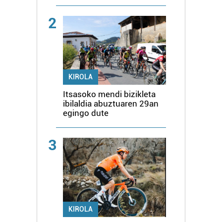
2
KIROLA
Itsasoko mendi bizikleta
ibilaldia abuztuaren 29an
egingo dute
3
KIROLA