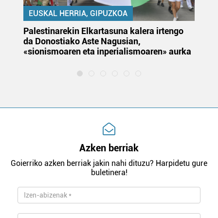
EUSKAL HERRIA, GIPUZKOA
Palestinarekin Elkartasuna kalera irtengo
Do
da Donostiako Aste Nagusian,
du
«sionismoaren eta inperialismoaren» aurka
et
Azken berriak
Goierriko azken berriak jakin nahi dituzu? Harpidetu gure
buletinera!