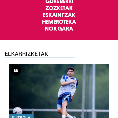
GURE BERRI
ZOZKETAK
ESKAINTZAK
HEMEROTEKA
NOR GARA
ELKARRIZKETAK
FUTBOLA