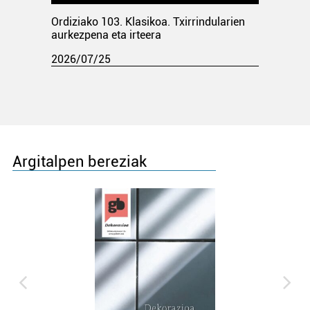
Ordiziako 103. Klasikoa. Txirrindularien
aurkezpena eta irteera
2026/07/25
Argitalpen bereziak