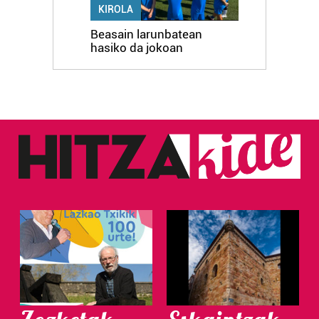
KIROLA
Beasain larunbatean
hasiko da jokoan