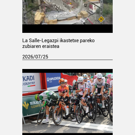
La Salle-Legazpi ikastetxe pareko
zubiaren eraistea
2026/07/25