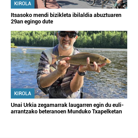
KIROLA
Itsasoko mendi bizikleta ibilaldia abuztuaren
29an egingo dute
KIROLA
Unai Urkia zegamarrak laugarren egin du euli-
arrantzako beteranoen Munduko Txapelketan