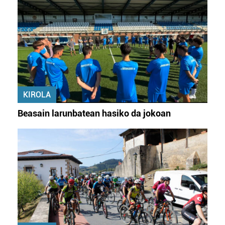
KIROLA
Beasain larunbatean hasiko da jokoan