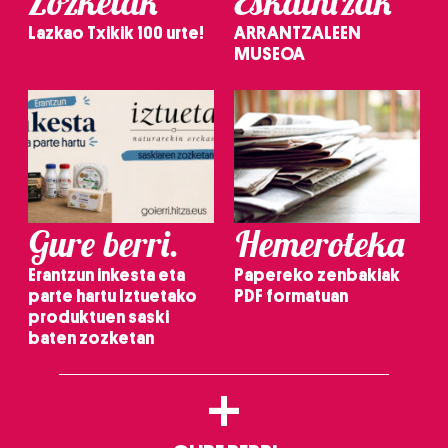
Zozketak
Eskaintzak
Lazkao Txikik 100 urte!
ARRANTZALEEN
MUSEOA
Gure berri.
Hemeroteka
Erantzun inkesta eta
Papereko zenbakiak
parte hartu Iztuetako
PDF formatuan
produktuen saski
baten zozketan
+