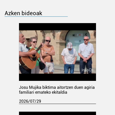
Azken bideoak
Josu Mujika biktima aitortzen duen agiria
familiari emateko ekitaldia
2026/07/29