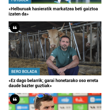
«Helburuak hasieratik markatzea beti gaiztoa
izaten da»
BERO BOLADA
«Ez dago belarrik; garai honetarako oso erreta
daude bazter guztiak»