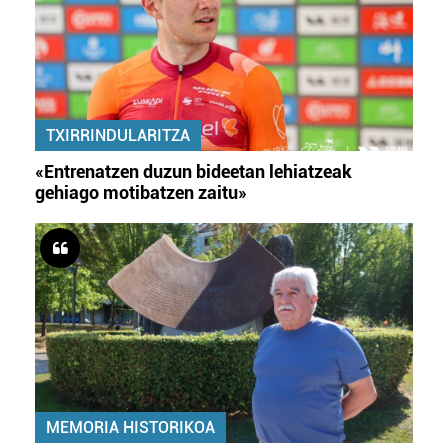
TXIRRINDULARITZA
«Entrenatzen duzun bideetan lehiatzeak
gehiago motibatzen zaitu»
MEMORIA HISTORIKOA