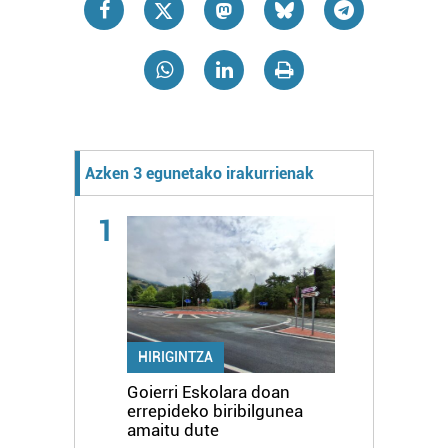
Azken 3 egunetako irakurrienak
1
HIRIGINTZA
Goierri Eskolara doan
errepideko biribilgunea
amaitu dute