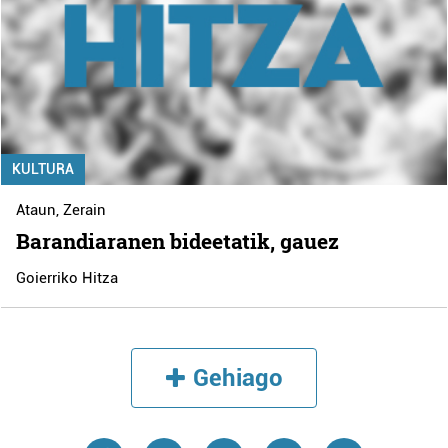
KULTURA
Ataun
,
Zerain
Barandiaranen bideetatik, gauez
Goierriko Hitza
Gehiago