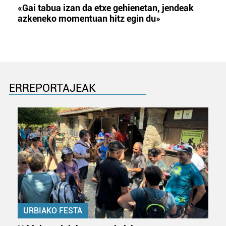
«Gai tabua izan da etxe gehienetan, jendeak
azkeneko momentuan hitz egin du»
ERREPORTAJEAK
URBIAKO FESTA