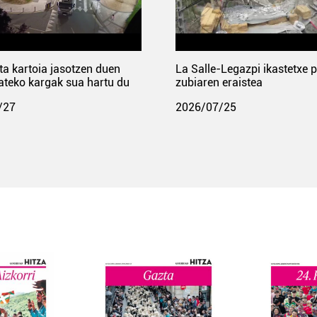
ta kartoia jasotzen duen
La Salle-Legazpi ikastetxe 
ateko kargak sua hartu du
zubiaren eraistea
/27
2026/07/25