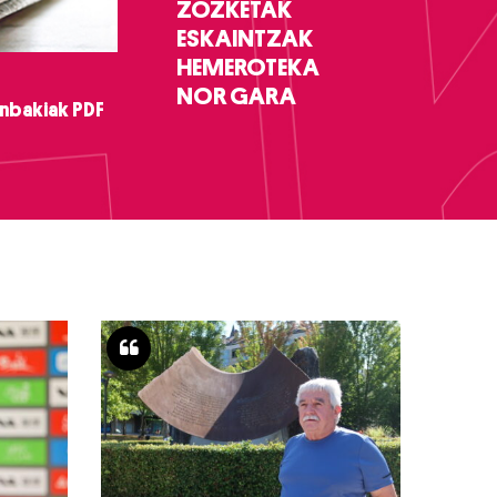
ZOZKETAK
ESKAINTZAK
HEMEROTEKA
NOR GARA
nbakiak PDF