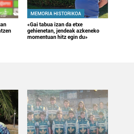
MEMORIA HISTORIKOA
tan
«Gai tabua izan da etxe
atzen
gehienetan, jendeak azkeneko
momentuan hitz egin du»