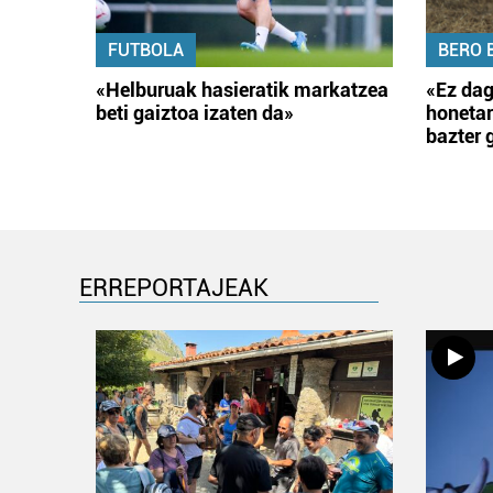
FUTBOLA
BERO 
«Helburuak hasieratik markatzea
«Ez dag
beti gaiztoa izaten da»
honetar
bazter 
ERREPORTAJEAK