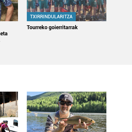
TXIRRINDULARITZA
:
Tourreko goierritarrak
eta
k