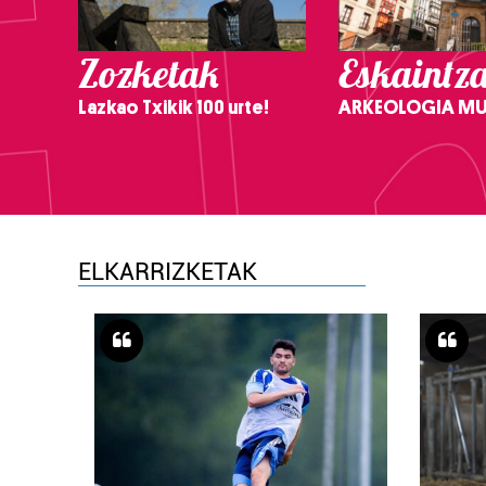
Zozketak
Eskaintz
Lazkao Txikik 100 urte!
ARKEOLOGIA M
ELKARRIZKETAK