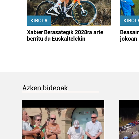
KIROLA
KIROL
Xabier Berasategik 2028ra arte
Beasain
berritu du Euskaltelekin
jokoan
Azken bideoak