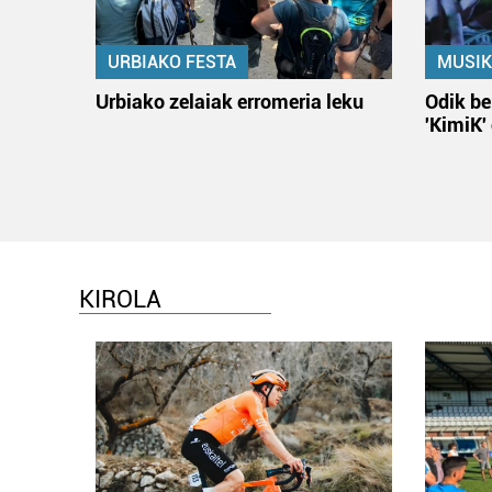
URBIAKO FESTA
MUSIK
Urbiako zelaiak erromeria leku
Odik be
'KimiK'
KIROLA