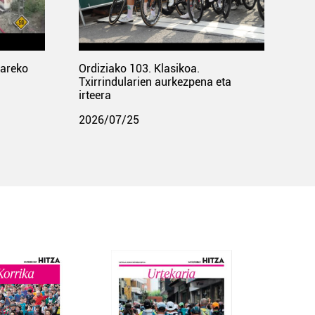
pareko
Ordiziako 103. Klasikoa.
Txirrindularien aurkezpena eta
irteera
2026/07/25