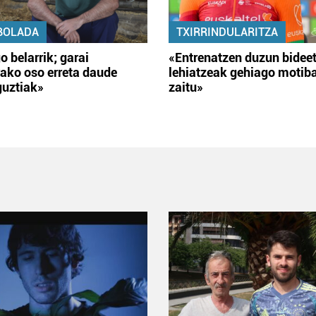
BOLADA
TXIRRINDULARITZA
o belarrik; garai
«Entrenatzen duzun bidee
ako oso erreta daude
lehiatzeak gehiago motib
guztiak»
zaitu»