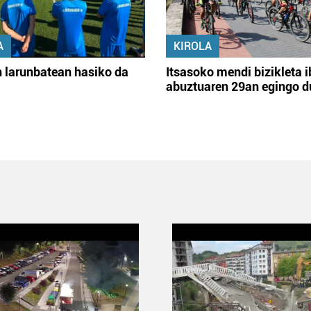
A
KIROLA
 larunbatean hasiko da
Itsasoko mendi bizikleta i
abuztuaren 29an egingo d