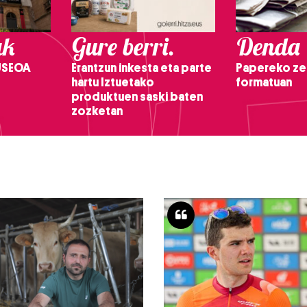
ak
Gure berri.
Denda
USEOA
Erantzun inkesta eta parte
Papereko ze
hartu Iztuetako
formatuan
produktuen saski baten
zozketan