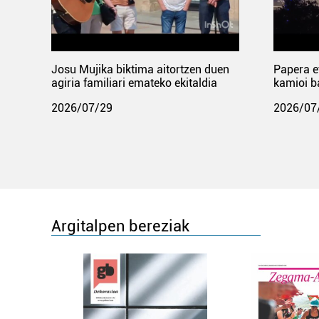
Josu Mujika biktima aitortzen duen
Papera e
agiria familiari emateko ekitaldia
kamioi b
2026/07/29
2026/07
Argitalpen bereziak