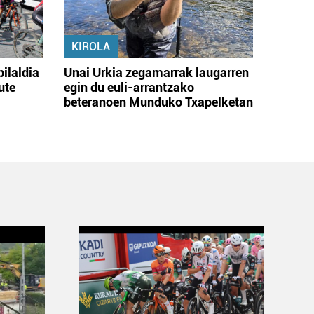
KIROLA
bilaldia
Unai Urkia zegamarrak laugarren
ute
egin du euli-arrantzako
beteranoen Munduko Txapelketan