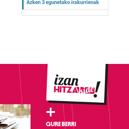
Azken 3 egunetako irakurrienak
+
GURE BERRI