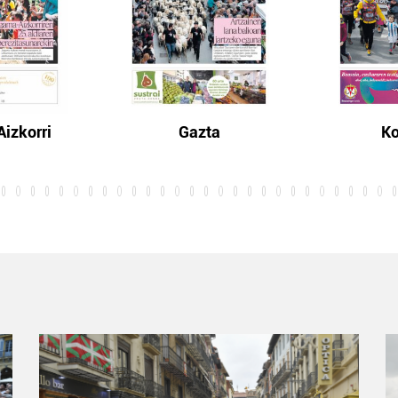
izkorri
Gazta
Ko