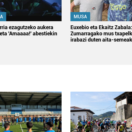
A
MUSA
rria ezagutzeko aukera
Euxebio eta Ekaitz Zabala
 eta 'Amaaaa!' abestiekin
Zumarragako mus txapelk
irabazi duten aita-semea