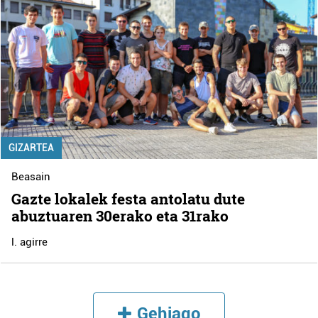
GIZARTEA
Beasain
Gazte lokalek festa antolatu dute
abuztuaren 30erako eta 31rako
l. agirre
Gehiago