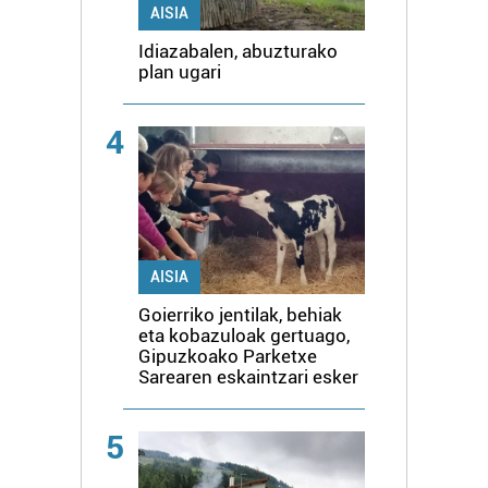
AISIA
Idiazabalen, abuzturako
plan ugari
4
AISIA
Goierriko jentilak, behiak
eta kobazuloak gertuago,
Gipuzkoako Parketxe
Sarearen eskaintzari esker
5