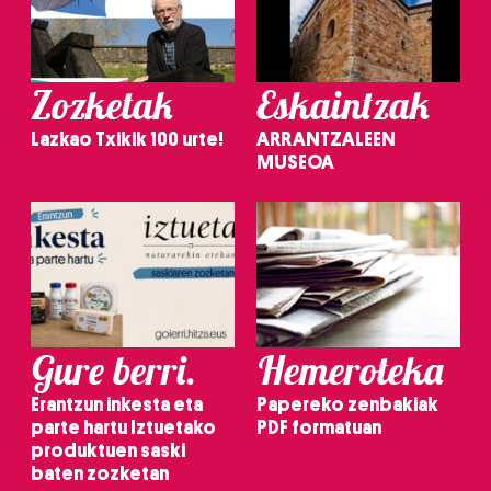
Zozketak
Eskaintzak
Lazkao Txikik 100 urte!
ARRANTZALEEN
MUSEOA
Gure berri.
Hemeroteka
Erantzun inkesta eta
Papereko zenbakiak
parte hartu Iztuetako
PDF formatuan
produktuen saski
baten zozketan