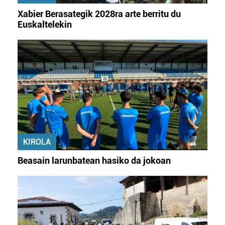
Xabier Berasategik 2028ra arte berritu du
Euskaltelekin
KIROLA
Beasain larunbatean hasiko da jokoan