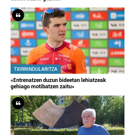
TXIRRINDULARITZA
«Entrenatzen duzun bideetan lehiatzeak
gehiago motibatzen zaitu»