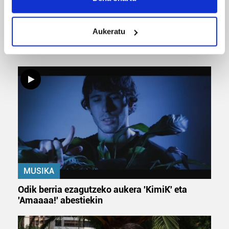
location which can be accurate to within several
meters
Aukeratu
URBIAKO FESTA
Identify your device by actively scanning it for
specific characteristics (fingerprinting)
Urbiako zelaiak erromeria leku
Find out more about how your personal data is processed
and set your preferences in the
details section
.
Guk eta gure bazkideek zure datu pertsonalak
prozesatzen ditugu, zure IP zenbakia, besteak beste,
teknologia erabiliz, cookieak adibidez, iragarki eta eduki
pertsonalizatuak eskaintzeko, iragarkiak eta edukia
neurtzeko, jendeari buruzko informazioa biltzeko eta
produktuak garatzeko. Zure datuak nork eta zertarako
erabiltzen dituen hauta dezakezu.
MUSIKA
Odik berria ezagutzeko aukera 'KimiK' eta
Bazkide batzuek ez dizute baimenik eskatzen, eta beren
'Amaaaa!' abestiekin
interes komertzial legitimoetan babesten dira. Ikusi gure
bazkideen zerrenda, beren ustez zein helburutarako