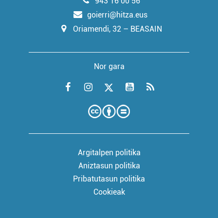
943 16 00 56
goierri@hitza.eus
Oriamendi, 32 – BEASAIN
Nor gara
Argitalpen politika
Aniztasun politika
Pribatutasun politika
Cookieak