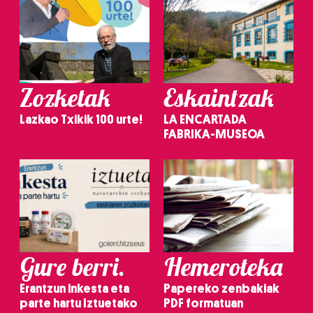
Zozketak
Eskaintzak
Lazkao Txikik 100 urte!
LA ENCARTADA
FABRIKA-MUSEOA
Gure berri.
Hemeroteka
Erantzun inkesta eta
Papereko zenbakiak
parte hartu Iztuetako
PDF formatuan