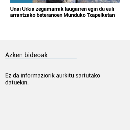
Unai Urkia zegamarrak laugarren egin du euli-
arrantzako beteranoen Munduko Txapelketan
Azken bideoak
Ez da informaziorik aurkitu sartutako
datuekin.