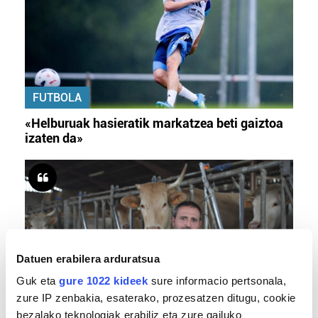
FUTBOLA
«Helburuak hasieratik markatzea beti gaiztoa
izaten da»
Datuen erabilera arduratsua
Guk eta
gure 1022 kideek
sure informacio pertsonala,
zure IP zenbakia, esaterako, prozesatzen ditugu, cookie
BERO BOLADA
bezalako teknologiak erabiliz eta zure gailuko