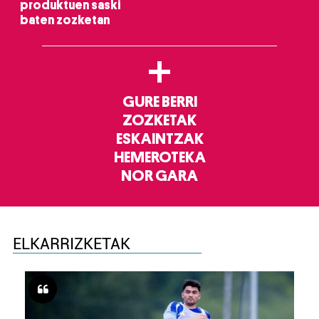
produktuen saski
baten zozketan
+
GURE BERRI
ZOZKETAK
ESKAINTZAK
HEMEROTEKA
NOR GARA
ELKARRIZKETAK