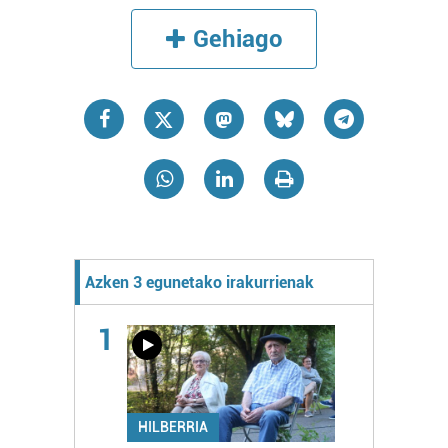
Gehiago
Azken 3 egunetako irakurrienak
1
HILBERRIA