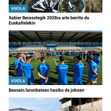
KIROLA
Xabier Berasategik 2028ra arte berritu du
Euskaltelekin
KIROLA
Beasain larunbatean hasiko da jokoan