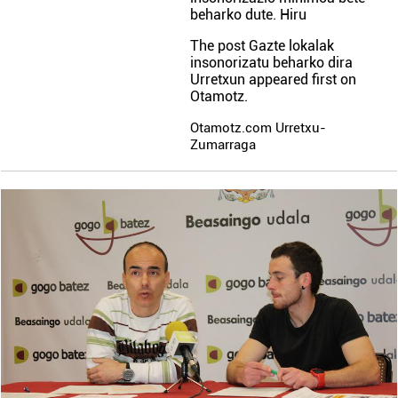
beharko dute. Hiru
The post
Gazte lokalak
insonorizatu beharko dira
Urretxun
appeared first on
Otamotz
.
Otamotz.com Urretxu-
Zumarraga