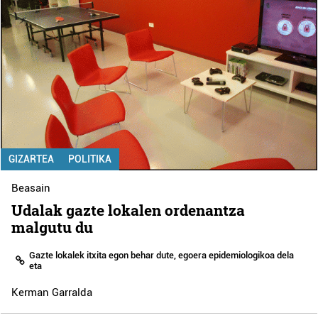
GIZARTEA
POLITIKA
Beasain
Udalak gazte lokalen ordenantza
malgutu du
Gazte lokalek itxita egon behar dute, egoera epidemiologikoa dela
eta
Kerman Garralda