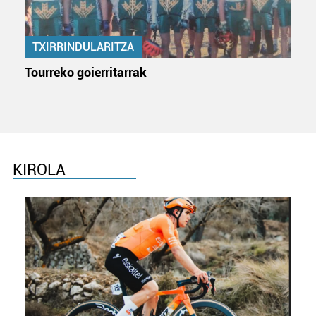
TXIRRINDULARITZA
Tourreko goierritarrak
KIROLA