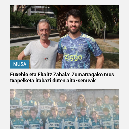
MUSA
Euxebio eta Ekaitz Zabala: Zumarragako mus
txapelketa irabazi duten aita-semeak