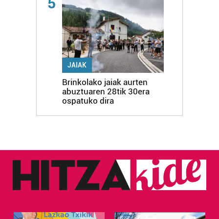
5
JAIAK
Brinkolako jaiak aurten
abuztuaren 28tik 30era
ospatuko dira