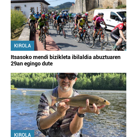
KIROLA
Itsasoko mendi bizikleta ibilaldia abuztuaren
29an egingo dute
KIROLA