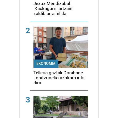
Jexux Mendizabal
'Kaxkagorri' artzain
zaldibiarra hil da
2
EKONOMIA
Telleria gaztak Donibane
Lohitzuneko azokara iritsi
dira
3