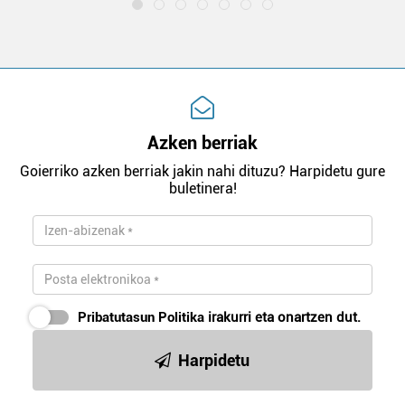
Azken berriak
Goierriko azken berriak jakin nahi dituzu? Harpidetu gure
buletinera!
Pribatutasun Politika
irakurri eta onartzen dut.
Harpidetu