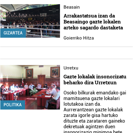
Beasain
Arrakastatsua izan da
Beasaingo gazte lokalen
arteko sagardo dastaketa
GIZARTEA
Goierriko Hitza
Urretxu
Gazte lokalak insonorizatu
beharko dira Urretxun
Osoko bilkurak emandako gai
mamitsuena gazte lokalari
lotutakoa izan da.
POLITIKA
Aurrerantzean gazte lokalak
zarata igorle gisa hartuko
dituzte eta zarataren gaineko
dekretuak agintzen duen
insonorizazio minimoa bete