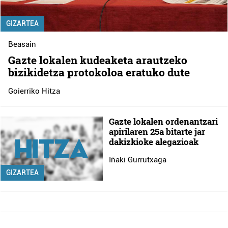
GIZARTEA
Beasain
Gazte lokalen kudeaketa arautzeko
bizikidetza protokoloa eratuko dute
Goierriko Hitza
Gazte lokalen ordenantzari
apirilaren 25a bitarte jar
dakizkioke alegazioak
Iñaki Gurrutxaga
GIZARTEA