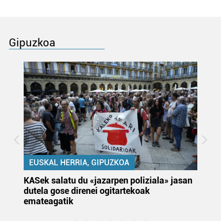
Gipuzkoa
EUSKAL HERRIA, GIPUZKOA
KASek salatu du «jazarpen poliziala» jasan
Pa
dutela gose direnei ogitartekoak
da
emateagatik
«s