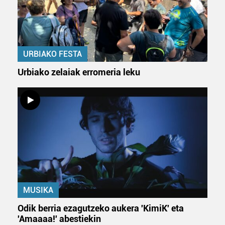
fitxategiak erabiltzen ditu. Zure esperientzia eta
zerbitzuak hobetzeko asmoz, cookie teknologiaz
baliatzen gara. Ohar hau onartuz gero, teknologia hori
erabiltzeko baimen esplizitua ematen diguzu.
Gehiago
URBIAKO FESTA
irakurri
Urbiako zelaiak erromeria leku
MUSIKA
Odik berria ezagutzeko aukera 'KimiK' eta
'Amaaaa!' abestiekin