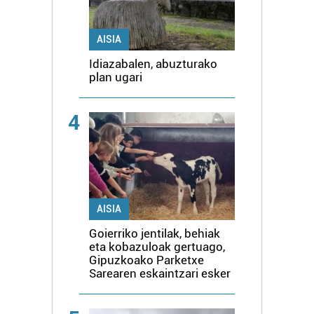
AISIA
Idiazabalen, abuzturako
plan ugari
4
AISIA
Goierriko jentilak, behiak
eta kobazuloak gertuago,
Gipuzkoako Parketxe
Sarearen eskaintzari esker