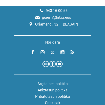
943 16 00 56
goierri@hitza.eus
Oriamendi, 32 – BEASAIN
Nor gara
Argitalpen politika
Aniztasun politika
Pribatutasun politika
Cookieak