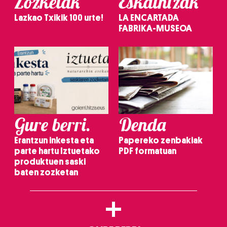
Zozketak
Eskaintzak
Lazkao Txikik 100 urte!
LA ENCARTADA
FABRIKA-MUSEOA
Gure berri.
Denda
Erantzun inkesta eta
Papereko zenbakiak
parte hartu Iztuetako
PDF formatuan
produktuen saski
baten zozketan
+