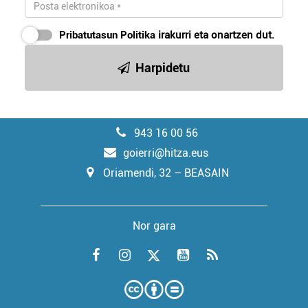
Pribatutasun Politika
irakurri eta onartzen dut.
Harpidetu
943 16 00 56
goierri@hitza.eus
Oriamendi, 32 – BEASAIN
Nor gara