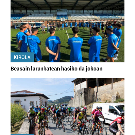
KIROLA
Beasain larunbatean hasiko da jokoan