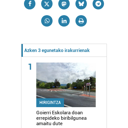
Azken 3 egunetako irakurrienak
1
HIRIGINTZA
Goierri Eskolara doan
errepideko biribilgunea
amaitu dute