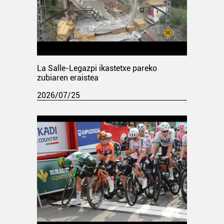
La Salle-Legazpi ikastetxe pareko
zubiaren eraistea
2026/07/25