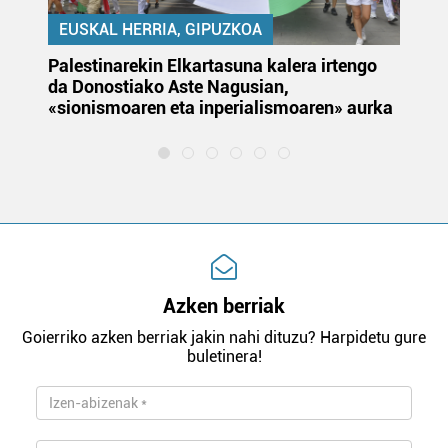
EUSKAL HERRIA, GIPUZKOA
Palestinarekin Elkartasuna kalera irtengo
Do
da Donostiako Aste Nagusian,
du
«sionismoaren eta inperialismoaren» aurka
et
Azken berriak
Goierriko azken berriak jakin nahi dituzu? Harpidetu gure
buletinera!