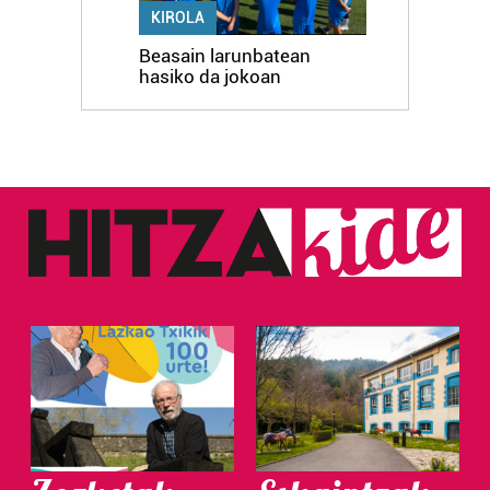
KIROLA
Beasain larunbatean
hasiko da jokoan