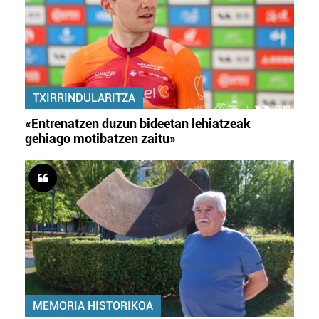
TXIRRINDULARITZA
«Entrenatzen duzun bideetan lehiatzeak
gehiago motibatzen zaitu»
MEMORIA HISTORIKOA