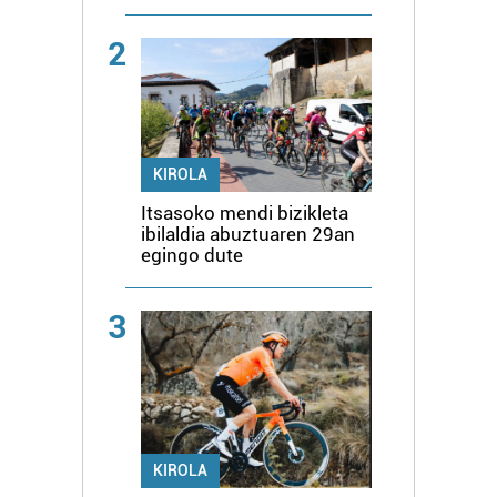
2
KIROLA
Itsasoko mendi bizikleta
ibilaldia abuztuaren 29an
egingo dute
3
KIROLA