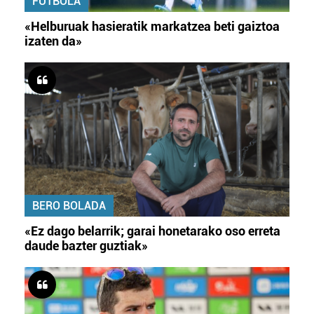
FUTBOLA
«Helburuak hasieratik markatzea beti gaiztoa
izaten da»
BERO BOLADA
«Ez dago belarrik; garai honetarako oso erreta
daude bazter guztiak»