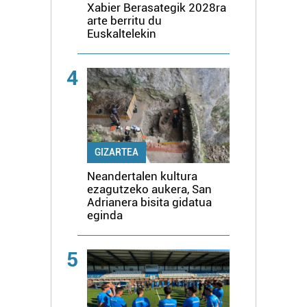
Xabier Berasategik 2028ra
arte berritu du
Euskaltelekin
4
GIZARTEA
Neandertalen kultura
ezagutzeko aukera, San
Adrianera bisita gidatua
eginda
5