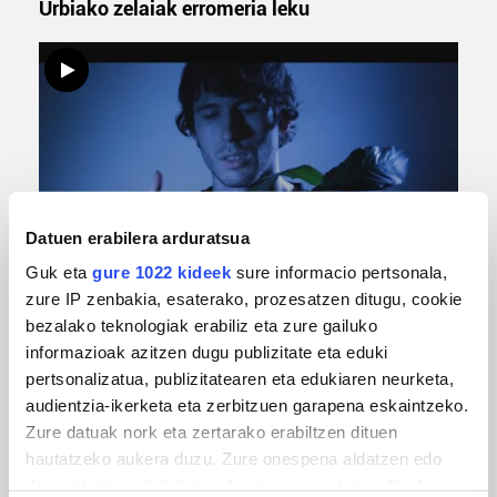
Urbiako zelaiak erromeria leku
Datuen erabilera arduratsua
MUSIKA
Guk eta
gure 1022 kideek
sure informacio pertsonala,
zure IP zenbakia, esaterako, prozesatzen ditugu, cookie
Odik berria ezagutzeko aukera 'KimiK' eta
bezalako teknologiak erabiliz eta zure gailuko
'Amaaaa!' abestiekin
informazioak azitzen dugu publizitate eta eduki
pertsonalizatua, publizitatearen eta edukiaren neurketa,
audientzia-ikerketa eta zerbitzuen garapena eskaintzeko.
Zure datuak nork eta zertarako erabiltzen dituen
hautatzeko aukera duzu. Zure onespena aldatzen edo
deuseztatzen ahal duzu edozein momentutan, Cookie