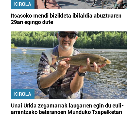
KIROLA
Itsasoko mendi bizikleta ibilaldia abuztuaren
29an egingo dute
KIROLA
Unai Urkia zegamarrak laugarren egin du euli-
arrantzako beteranoen Munduko Txapelketan