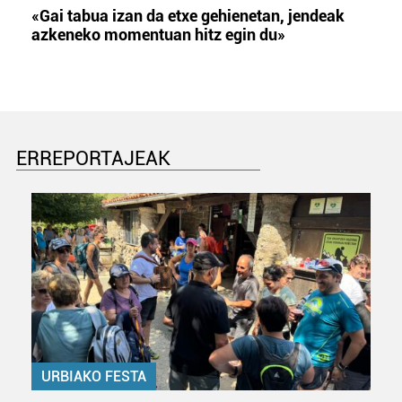
«Gai tabua izan da etxe gehienetan, jendeak
azkeneko momentuan hitz egin du»
ERREPORTAJEAK
URBIAKO FESTA