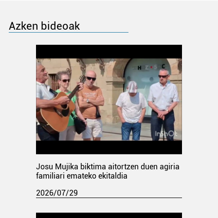
Azken bideoak
Josu Mujika biktima aitortzen duen agiria
familiari emateko ekitaldia
2026/07/29