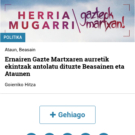
POLITIKA
Ataun
,
Beasain
Ernairen Gazte Martxaren aurretik
ekintzak antolatu dituzte Beasainen eta
Ataunen
Goierriko Hitza
Gehiago