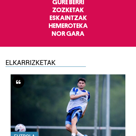
GURE BERRI
ZOZKETAK
ESKAINTZAK
HEMEROTEKA
NOR GARA
ELKARRIZKETAK