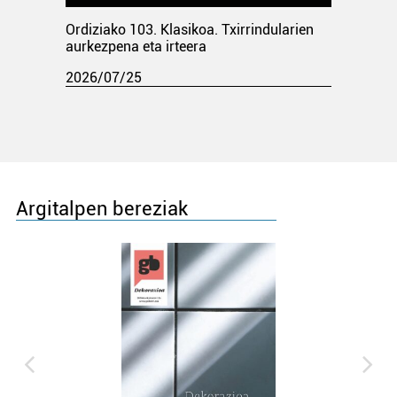
Ordiziako 103. Klasikoa. Txirrindularien
aurkezpena eta irteera
2026/07/25
Argitalpen bereziak