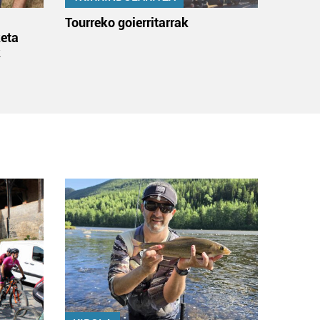
:
Tourreko goierritarrak
eta
k