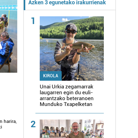
Azken 3 egunetako irakurrienak
1
KIROLA
Unai Urkia zegamarrak
u
laugarren egin du euli-
arrantzako beteranoen
Munduko Txapelketan
2
 harira,
ki
.