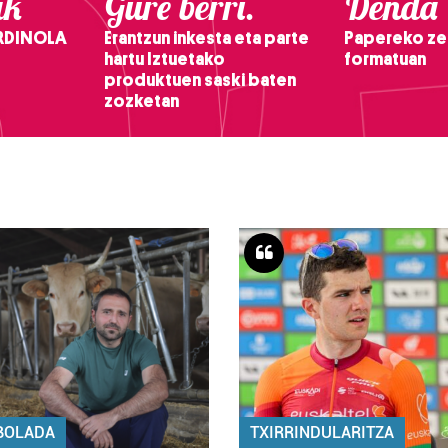
ak
Gure berri.
Denda
RDINOLA
Erantzun inkesta eta parte
Papereko ze
hartu Iztuetako
formatuan
produktuen saski baten
zozketan
BOLADA
TXIRRINDULARITZA