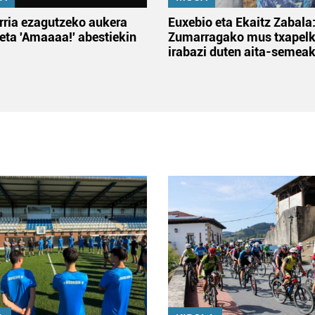
rria ezagutzeko aukera
Euxebio eta Ekaitz Zabala
 eta 'Amaaaa!' abestiekin
Zumarragako mus txapelk
irabazi duten aita-semea