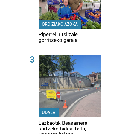
ORDIZIAKO AZOKA
Piperrei iritsi zaie
gorritzeko garaia
3
UDALA
Lazkaotik Beasainera
sartzeko bidea itxita,