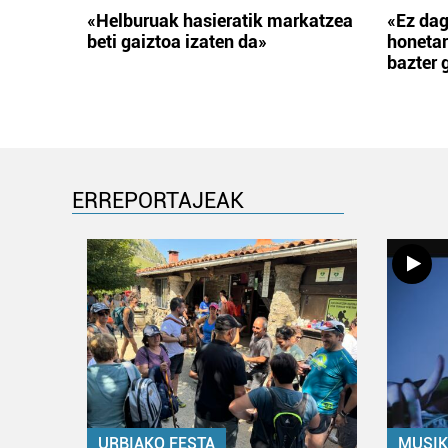
«Helburuak hasieratik markatzea
«Ez dag
beti gaiztoa izaten da»
honetar
bazter 
ERREPORTAJEAK
URBIAKO FESTA
MUSIK