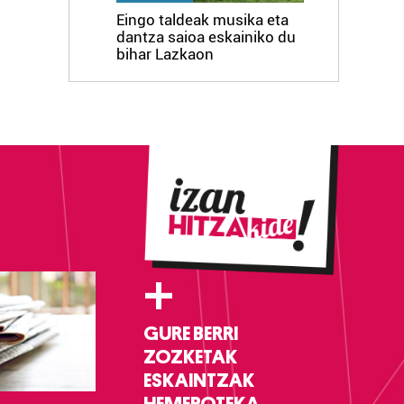
Eingo taldeak musika eta
dantza saioa eskainiko du
bihar Lazkaon
+
GURE BERRI
ZOZKETAK
ESKAINTZAK
HEMEROTEKA