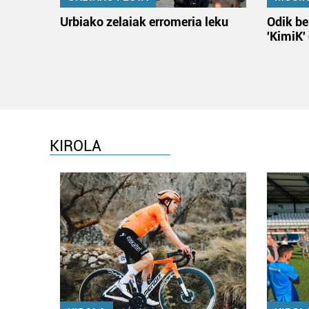
Urbiako zelaiak erromeria leku
Odik be
'KimiK'
KIROLA