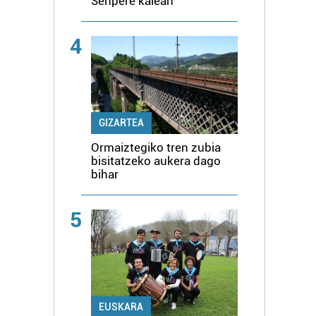
Senpere kalean
4
GIZARTEA
Ormaiztegiko tren zubia
bisitatzeko aukera dago
bihar
5
EUSKARA