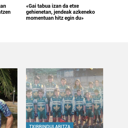
tan
«Gai tabua izan da etxe
atzen
gehienetan, jendeak azkeneko
momentuan hitz egin du»
TXIRRINDULARITZA