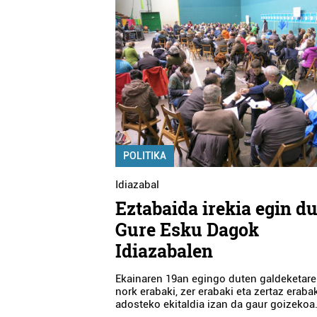
POLITIKA
Idiazabal
Eztabaida irekia egin d
Gure Esku Dagok
Idiazabalen
Ekainaren 19an egingo duten galdeketaren
nork erabaki, zer erabaki eta zertaz eraba
adosteko ekitaldia izan da gaur goizekoa