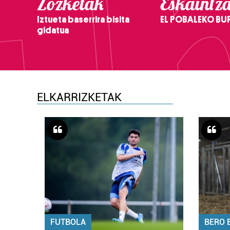
Zozketak
Eskaintz
Iztueta baserrira bisita
EL POBALEKO BU
gidatua
ELKARRIZKETAK
FUTBOLA
BERO 