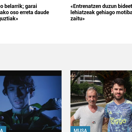
o belarrik; garai
«Entrenatzen duzun bidee
ako oso erreta daude
lehiatzeak gehiago motib
guztiak»
zaitu»
A
MUSA