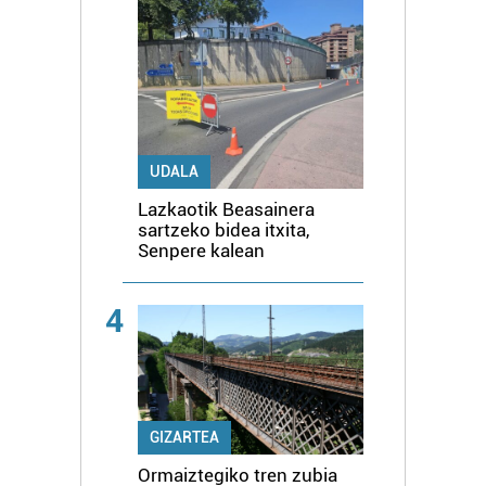
UDALA
Lazkaotik Beasainera
sartzeko bidea itxita,
Senpere kalean
4
GIZARTEA
Ormaiztegiko tren zubia