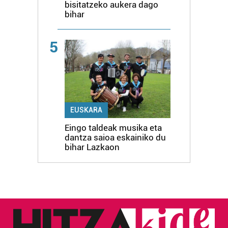
bisitatzeko aukera dago
bihar
5
EUSKARA
Eingo taldeak musika eta
dantza saioa eskainiko du
bihar Lazkaon