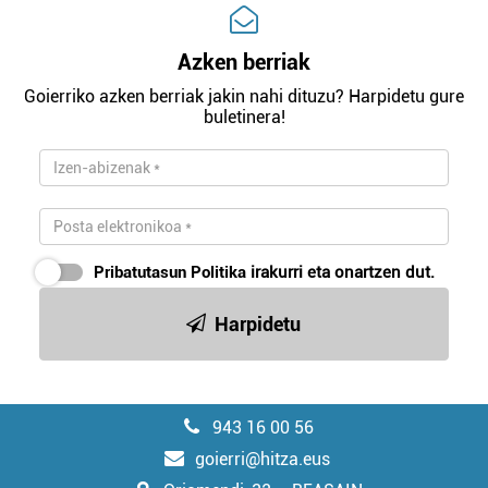
Azken berriak
Goierriko azken berriak jakin nahi dituzu? Harpidetu gure
buletinera!
Pribatutasun Politika
irakurri eta onartzen dut.
Harpidetu
943 16 00 56
goierri@hitza.eus