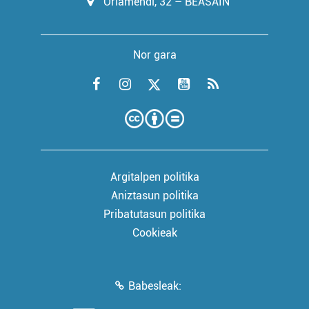
Oriamendi, 32 – BEASAIN
Nor gara
Argitalpen politika
Aniztasun politika
Pribatutasun politika
Cookieak
Babesleak: