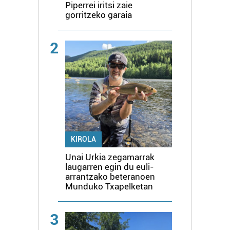
Piperrei iritsi zaie
gorritzeko garaia
2
KIROLA
Unai Urkia zegamarrak
laugarren egin du euli-
arrantzako beteranoen
Munduko Txapelketan
3