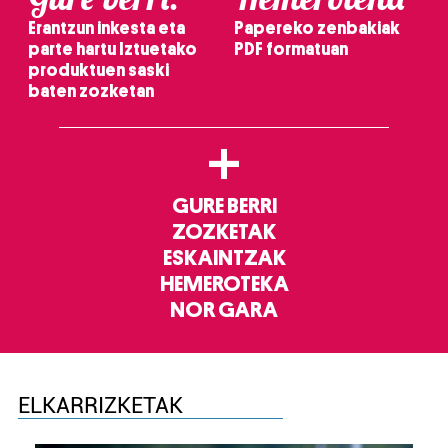
Erantzun inkesta eta
Papereko zenbakiak
parte hartu Iztuetako
PDF formatuan
produktuen saski
baten zozketan
+
GURE BERRI
ZOZKETAK
ESKAINTZAK
HEMEROTEKA
NOR GARA
ELKARRIZKETAK