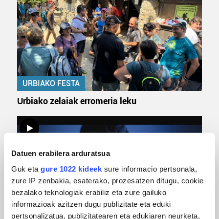
URBIAKO FESTA
Urbiako zelaiak erromeria leku
Datuen erabilera arduratsua
Guk eta
gure 1022 kideek
sure informacio pertsonala,
zure IP zenbakia, esaterako, prozesatzen ditugu, cookie
bezalako teknologiak erabiliz eta zure gailuko
informazioak azitzen dugu publizitate eta eduki
MUSIKA
pertsonalizatua, publizitatearen eta edukiaren neurketa,