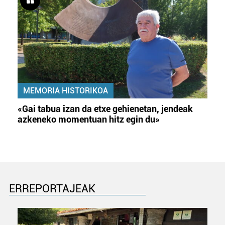
MEMORIA HISTORIKOA
«Gai tabua izan da etxe gehienetan, jendeak
azkeneko momentuan hitz egin du»
ERREPORTAJEAK