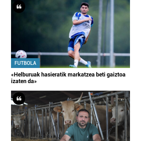
FUTBOLA
«Helburuak hasieratik markatzea beti gaiztoa
izaten da»