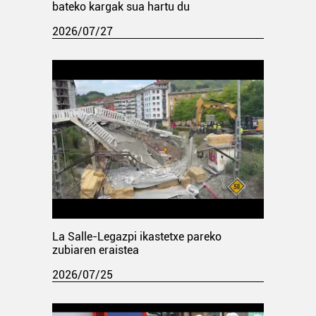
bateko kargak sua hartu du
2026/07/27
La Salle-Legazpi ikastetxe pareko
zubiaren eraistea
2026/07/25