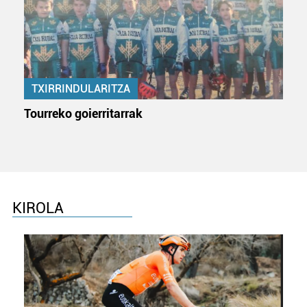
pertsonalizatuak eskaintzeko, iragarkiak eta edukia
neurtzeko, jendeari buruzko informazioa biltzeko eta
produktuak garatzeko. Zure datuak nork eta zertarako
erabiltzen dituen hauta dezakezu.
Bazkide batzuek ez dizute baimenik eskatzen, eta beren
TXIRRINDULARITZA
interes komertzial legitimoetan babesten dira. Ikusi gure
Tourreko goierritarrak
bazkideen zerrenda, beren ustez zein helburutarako
duten interes legitimoa eta horren aurka nola egin
dezakezun ikusteko.
Lortu zure datu pertsonalak prozesatzeko moduari
buruzko informazio gehiago eta ezarri zure lehentasunak
KIROLA
datuen atalean. Edozein unetan alda edo ken dezakezu
zure baimena Cookieen adierazpenean.
Webgune honek cookie propioak eta hirugarrenen cookie-
fitxategiak erabiltzen ditu. Zure esperientzia eta
zerbitzuak hobetzeko asmoz, cookie teknologiaz