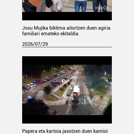
Josu Mujika biktima aitortzen duen agiria
familiari emateko ekitaldia
2026/07/29
Papera eta kartoia jasotzen duen kamioi