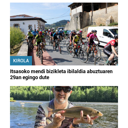
KIROLA
Itsasoko mendi bizikleta ibilaldia abuztuaren
29an egingo dute