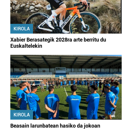
baliatzen gara. Ohar hau onartuz gero, teknologia hori
erabiltzeko baimen esplizitua ematen diguzu.
Gehiago
irakurri
KIROLA
Xabier Berasategik 2028ra arte berritu du
Euskaltelekin
KIROLA
Beasain larunbatean hasiko da jokoan