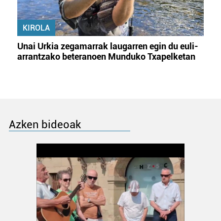
KIROLA
Unai Urkia zegamarrak laugarren egin du euli-
arrantzako beteranoen Munduko Txapelketan
Azken bideoak