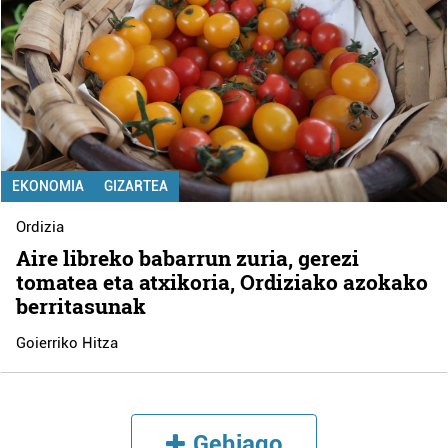
EKONOMIA
GIZARTEA
Ordizia
Aire libreko babarrun zuria, gerezi
tomatea eta atxikoria, Ordiziako azokako
berritasunak
Goierriko Hitza
Gehiago