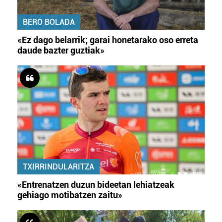
BERO BOLADA
«Ez dago belarrik; garai honetarako oso erreta
daude bazter guztiak»
TXIRRINDULARITZA
«Entrenatzen duzun bideetan lehiatzeak
gehiago motibatzen zaitu»