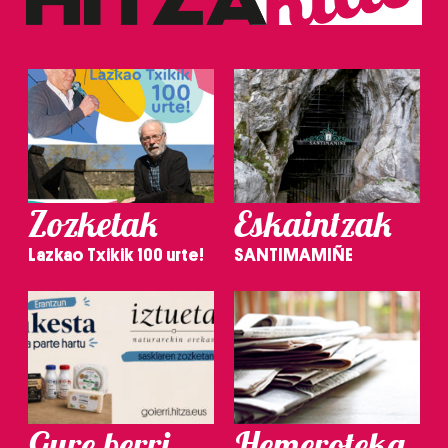
Zozketak
Eskaintzak
Lazkao Txikik 100 urte!
SANTIMAMIÑE
Gure berri.
Hemeroteka