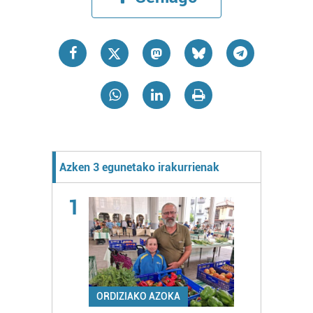
Azken 3 egunetako irakurrienak
1
ORDIZIAKO AZOKA