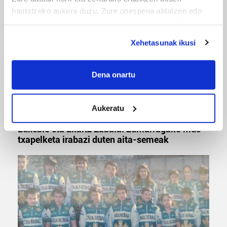
hautatzeko aukera duzu. Zure onespena aldatzen edo
deuseztatzen ahal duzu edozein momentutan, Cookie
deklaraziotik edo Privacy triggerean klikatuz.
Xehetasunak ikusi
If you allow, we would also like to:
Collect information about your geographical
Dena onartu
location which can be accurate to within several
meters
Aukeratu
Identify your device by actively scanning it for
MUSA
specific characteristics (fingerprinting)
Euxebio eta Ekaitz Zabala: Zumarragako mus
Find out more about how your personal data is processed
txapelketa irabazi duten aita-semeak
and set your preferences in the
details section
.
Guk eta gure bazkideek zure datu pertsonalak
prozesatzen ditugu, zure IP zenbakia, besteak beste,
teknologia erabiliz, cookieak adibidez, iragarki eta eduki
pertsonalizatuak eskaintzeko, iragarkiak eta edukia
neurtzeko, jendeari buruzko informazioa biltzeko eta