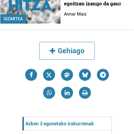
egoitzan izango da gaur
Aimar Maiz
GIZARTEA
Gehiago
Azken 3 egunetako irakurrienak