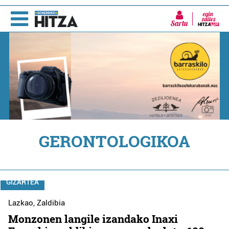
Sartu
GERONTOLOGIKOA
GIZARTEA
Lazkao
,
Zaldibia
Monzonen langile izandako Inaxi