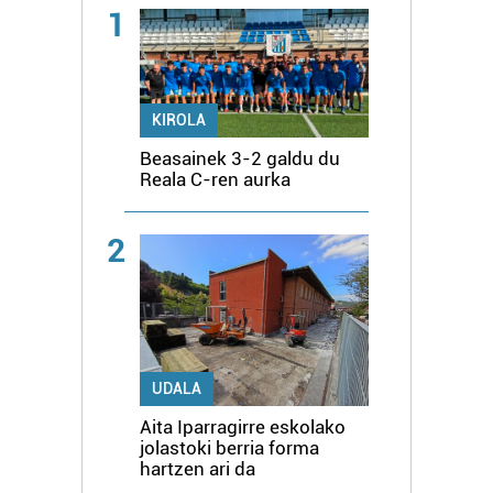
1
KIROLA
Beasainek 3-2 galdu du
Reala C-ren aurka
2
UDALA
Aita Iparragirre eskolako
jolastoki berria forma
hartzen ari da