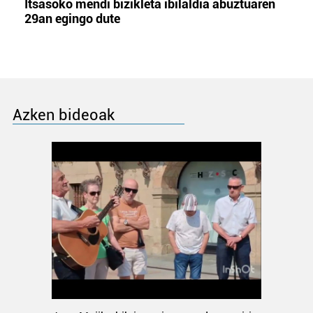
Itsasoko mendi bizikleta ibilaldia abuztuaren
29an egingo dute
Azken bideoak