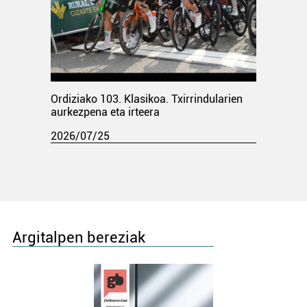
Ordiziako 103. Klasikoa. Txirrindularien
aurkezpena eta irteera
2026/07/25
Argitalpen bereziak