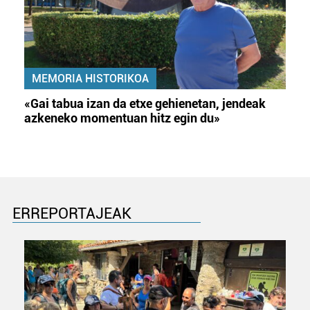
MEMORIA HISTORIKOA
«Gai tabua izan da etxe gehienetan, jendeak
azkeneko momentuan hitz egin du»
ERREPORTAJEAK