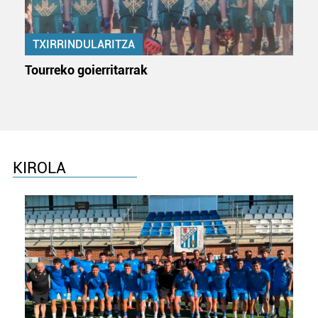
produktuak garatzeko. Zure datuak nork eta zertarako
erabiltzen dituen hauta dezakezu.
TXIRRINDULARITZA
Bazkide batzuek ez dizute baimenik eskatzen, eta beren
Tourreko goierritarrak
interes komertzial legitimoetan babesten dira. Ikusi gure
bazkideen zerrenda, beren ustez zein helburutarako
duten interes legitimoa eta horren aurka nola egin
dezakezun ikusteko.
Lortu zure datu pertsonalak prozesatzeko moduari
KIROLA
buruzko informazio gehiago eta ezarri zure lehentasunak
datuen atalean. Edozein unetan alda edo ken dezakezu
zure baimena Cookieen adierazpenean.
Webgune honek cookie propioak eta hirugarrenen cookie-
fitxategiak erabiltzen ditu. Zure esperientzia eta
zerbitzuak hobetzeko asmoz, cookie teknologiaz
baliatzen gara. Ohar hau onartuz gero, teknologia hori
erabiltzeko baimen esplizitua ematen diguzu.
Gehiago