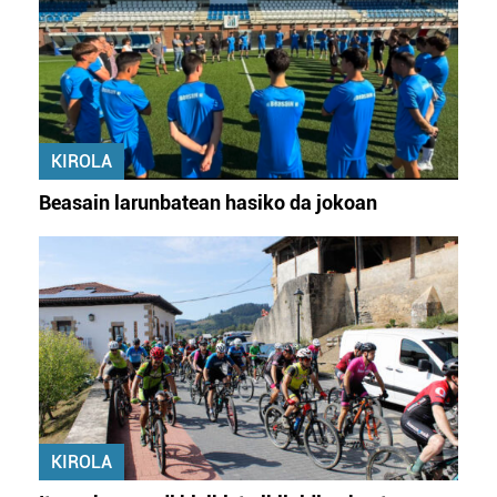
KIROLA
Beasain larunbatean hasiko da jokoan
KIROLA