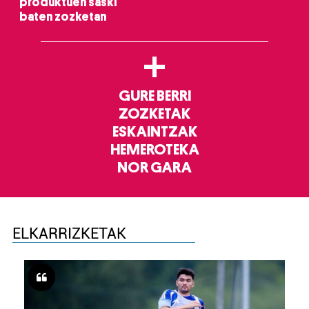
produktuen saski
baten zozketan
+
GURE BERRI
ZOZKETAK
ESKAINTZAK
HEMEROTEKA
NOR GARA
ELKARRIZKETAK