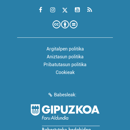
Argitalpen politika
Aniztasun politika
Pribatutasun politika
Cookieak
Babesleak: