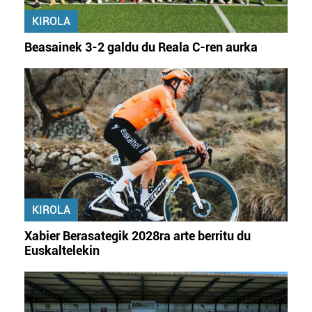
irakurri
KIROLA
Beasainek 3-2 galdu du Reala C-ren aurka
KIROLA
Xabier Berasategik 2028ra arte berritu du
Euskaltelekin