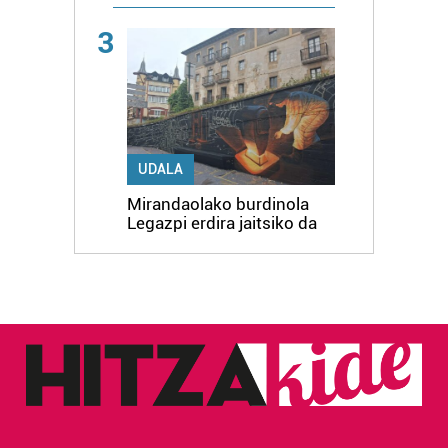
3
UDALA
Mirandaolako burdinola
Legazpi erdira jaitsiko da