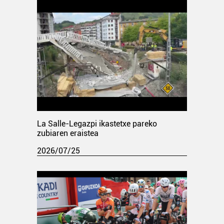
La Salle-Legazpi ikastetxe pareko
zubiaren eraistea
2026/07/25