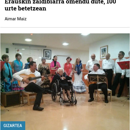
Erauskin zaldibiarra omendu dute, 100
urte betetzean
Aimar Maiz
GIZARTEA