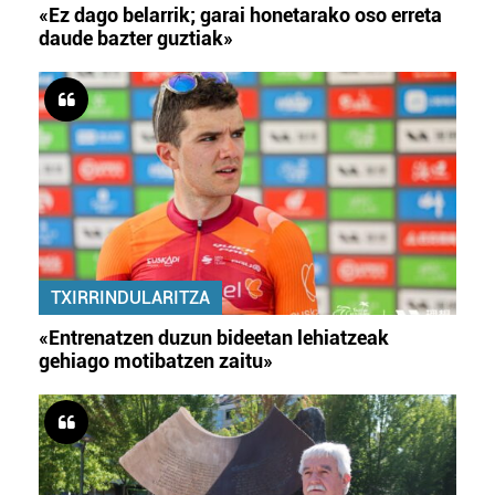
«Ez dago belarrik; garai honetarako oso erreta
daude bazter guztiak»
TXIRRINDULARITZA
«Entrenatzen duzun bideetan lehiatzeak
gehiago motibatzen zaitu»