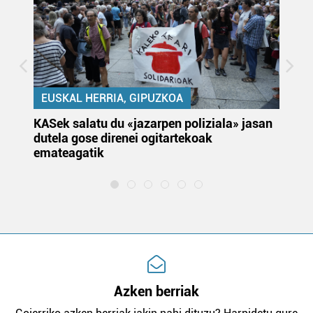
EUSKAL HERRIA, GIPUZKOA
KASek salatu du «jazarpen poliziala» jasan
Pa
dutela gose direnei ogitartekoak
da
emateagatik
«s
Azken berriak