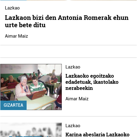
Lazkao
Lazkaon bizi den Antonia Romerak ehun
urte bete ditu
Aimar Maiz
Lazkao
Lazkaoko egoitzako
edadetuak, ikastolako
nerabeekin
Aimar Maiz
GIZARTEA
Lazkao
Karina abeslaria Lazkaoko