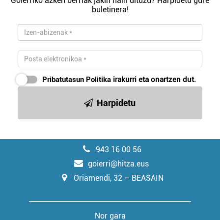
Goierriko azken berriak jakin nahi dituzu? Harpidetu gure
buletinera!
Pribatutasun Politika
irakurri eta onartzen dut.
Harpidetu
943 16 00 56
goierri@hitza.eus
Oriamendi, 32 – BEASAIN
Nor gara