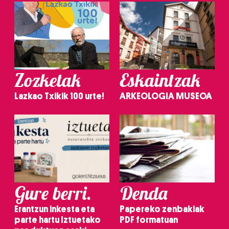
Zozketak
Eskaintzak
Lazkao Txikik 100 urte!
ARKEOLOGIA MUSEOA
Gure berri.
Denda
Erantzun inkesta eta
Papereko zenbakiak
parte hartu Iztuetako
PDF formatuan