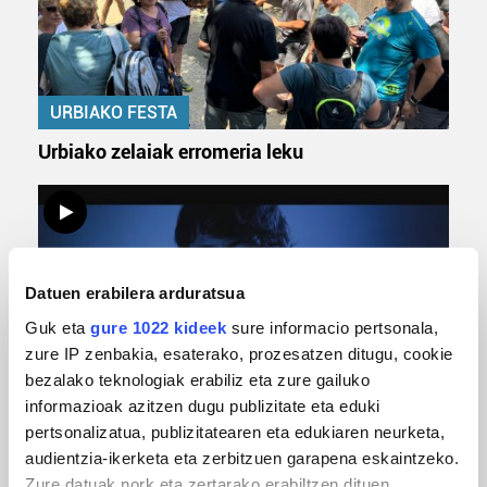
URBIAKO FESTA
Urbiako zelaiak erromeria leku
Datuen erabilera arduratsua
Guk eta
gure 1022 kideek
sure informacio pertsonala,
zure IP zenbakia, esaterako, prozesatzen ditugu, cookie
bezalako teknologiak erabiliz eta zure gailuko
informazioak azitzen dugu publizitate eta eduki
MUSIKA
pertsonalizatua, publizitatearen eta edukiaren neurketa,
Odik berria ezagutzeko aukera 'KimiK' eta
audientzia-ikerketa eta zerbitzuen garapena eskaintzeko.
'Amaaaa!' abestiekin
Zure datuak nork eta zertarako erabiltzen dituen