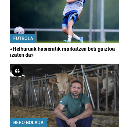
FUTBOLA
«Helburuak hasieratik markatzea beti gaiztoa
izaten da»
BERO BOLADA