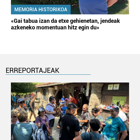
MEMORIA HISTORIKOA
«Gai tabua izan da etxe gehienetan, jendeak
azkeneko momentuan hitz egin du»
ERREPORTAJEAK