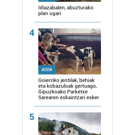
Idiazabalen, abuzturako
plan ugari
4
AISIA
Goierriko jentilak, behiak
eta kobazuloak gertuago,
Gipuzkoako Parketxe
Sarearen eskaintzari esker
5