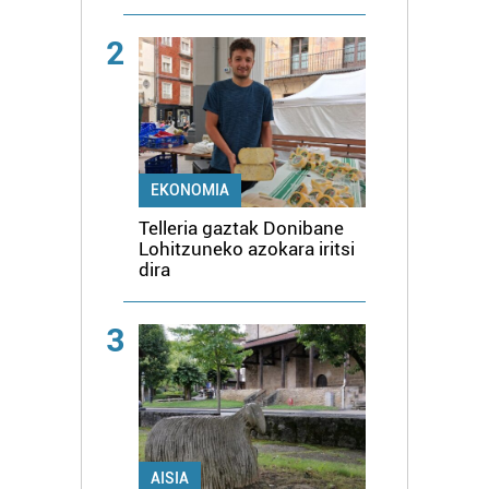
2
EKONOMIA
Telleria gaztak Donibane
Lohitzuneko azokara iritsi
dira
3
AISIA