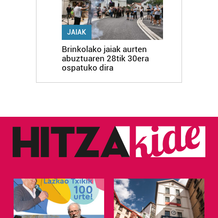
JAIAK
Brinkolako jaiak aurten
abuztuaren 28tik 30era
ospatuko dira