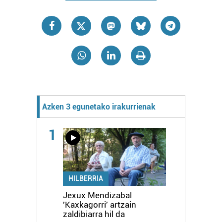
Azken 3 egunetako irakurrienak
1
HILBERRIA
Jexux Mendizabal
'Kaxkagorri' artzain
zaldibiarra hil da