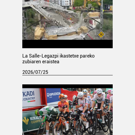
La Salle-Legazpi ikastetxe pareko
zubiaren eraistea
2026/07/25