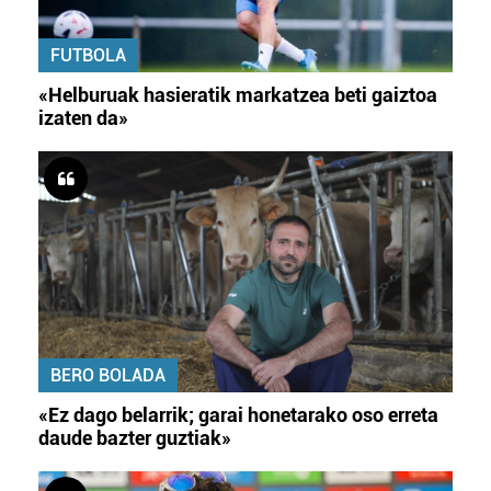
FUTBOLA
«Helburuak hasieratik markatzea beti gaiztoa
izaten da»
BERO BOLADA
«Ez dago belarrik; garai honetarako oso erreta
daude bazter guztiak»