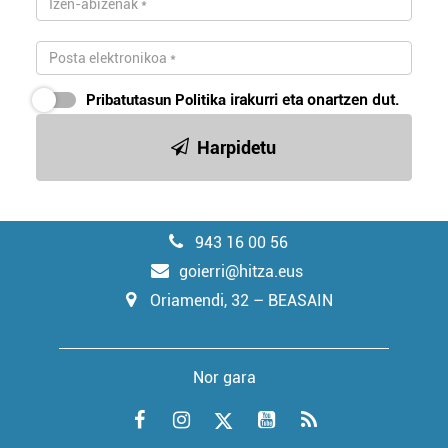
Pribatutasun Politika
irakurri eta onartzen dut.
Harpidetu
943 16 00 56
goierri@hitza.eus
Oriamendi, 32 – BEASAIN
Nor gara