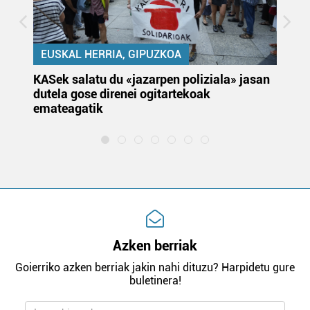
EUSKAL HERRIA, GIPUZKOA
KASek salatu du «jazarpen poliziala» jasan
Pa
dutela gose direnei ogitartekoak
da
emateagatik
«s
Azken berriak
Goierriko azken berriak jakin nahi dituzu? Harpidetu gure
buletinera!