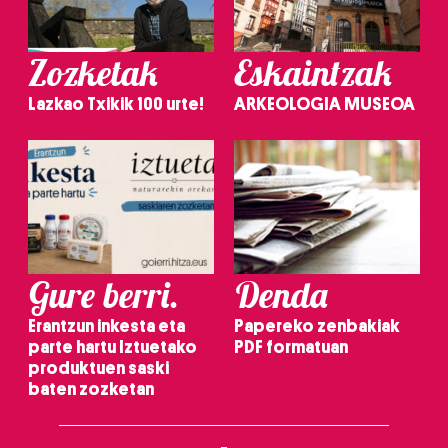
Zozketak
Eskaintzak
Lazkao Txikik 100 urte!
ARKEOLOGIA MUSEOA
Gure berri.
Denda
Erantzun inkesta eta
Papereko zenbakiak
parte hartu Iztuetako
PDF formatuan
produktuen saski
baten zozketan