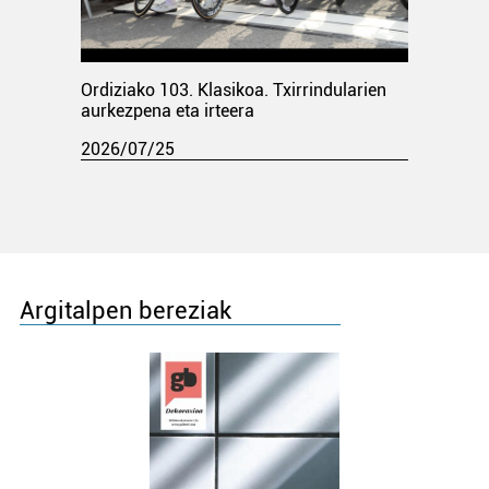
Ordiziako 103. Klasikoa. Txirrindularien
aurkezpena eta irteera
2026/07/25
Argitalpen bereziak