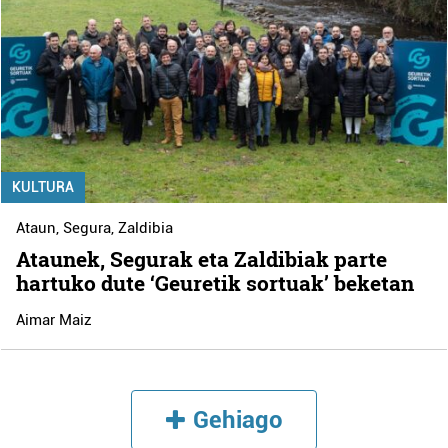
KULTURA
Ataun
,
Segura
,
Zaldibia
Ataunek, Segurak eta Zaldibiak parte
hartuko dute ‘Geuretik sortuak’ beketan
Aimar Maiz
Gehiago