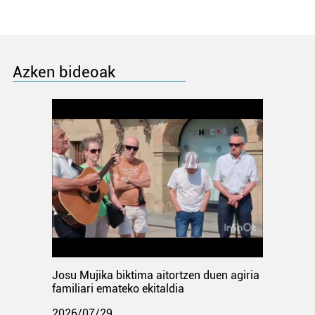
Azken bideoak
Josu Mujika biktima aitortzen duen agiria
familiari emateko ekitaldia
2026/07/29