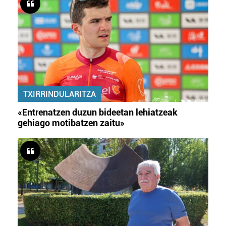
TXIRRINDULARITZA
«Entrenatzen duzun bideetan lehiatzeak
gehiago motibatzen zaitu»