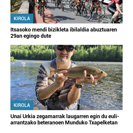
KIROLA
Itsasoko mendi bizikleta ibilaldia abuztuaren
29an egingo dute
KIROLA
Unai Urkia zegamarrak laugarren egin du euli-
arrantzako beteranoen Munduko Txapelketan