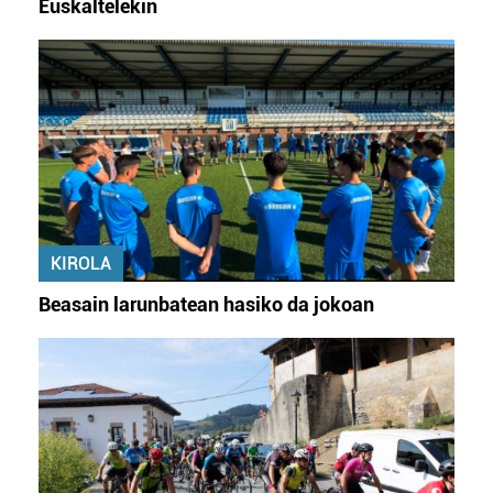
Euskaltelekin
KIROLA
Beasain larunbatean hasiko da jokoan