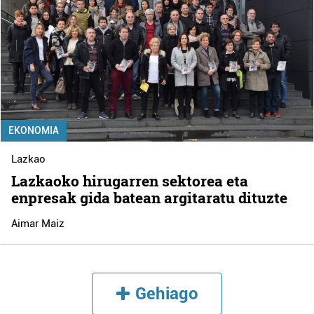
EKONOMIA
Lazkao
Lazkaoko hirugarren sektorea eta
enpresak gida batean argitaratu dituzte
Aimar Maiz
Gehiago