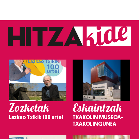
Zozketak
Eskaintzak
Lazkao Txikik 100 urte!
TXAKOLIN MUSEOA-
TXAKOLINGUNEA