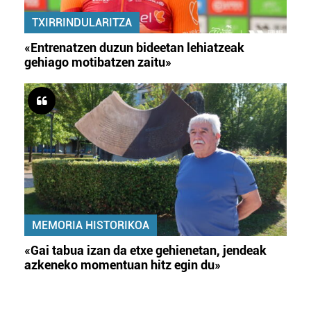
TXIRRINDULARITZA
«Entrenatzen duzun bideetan lehiatzeak
gehiago motibatzen zaitu»
MEMORIA HISTORIKOA
«Gai tabua izan da etxe gehienetan, jendeak
azkeneko momentuan hitz egin du»