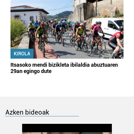
KIROLA
Itsasoko mendi bizikleta ibilaldia abuztuaren
29an egingo dute
Azken bideoak