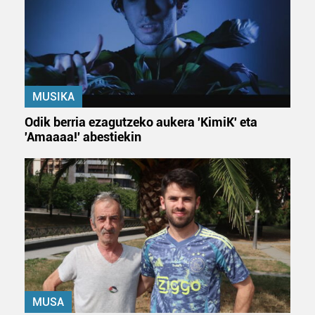
MUSIKA
Odik berria ezagutzeko aukera 'KimiK' eta
'Amaaaa!' abestiekin
MUSA