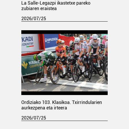
La Salle-Legazpi ikastetxe pareko
zubiaren eraistea
2026/07/25
Ordiziako 103. Klasikoa. Txirrindularien
aurkezpena eta irteera
2026/07/25