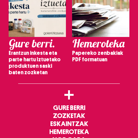
Gure berri.
Hemeroteka
Erantzun inkesta eta
Papereko zenbakiak
parte hartu Iztuetako
PDF formatuan
produktuen saski
baten zozketan
+
GURE BERRI
ZOZKETAK
ESKAINTZAK
HEMEROTEKA