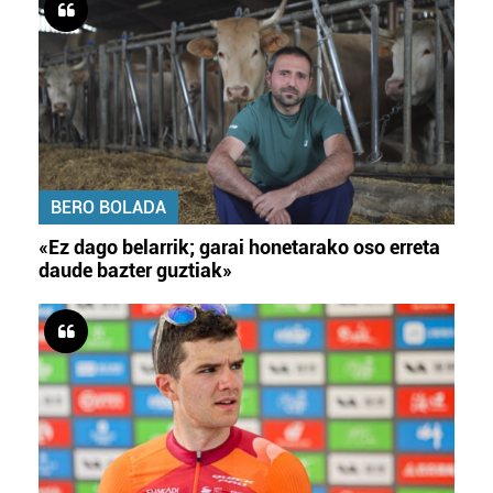
BERO BOLADA
«Ez dago belarrik; garai honetarako oso erreta
daude bazter guztiak»