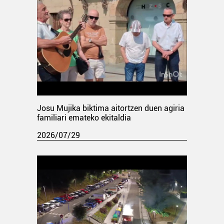
Josu Mujika biktima aitortzen duen agiria
familiari emateko ekitaldia
2026/07/29