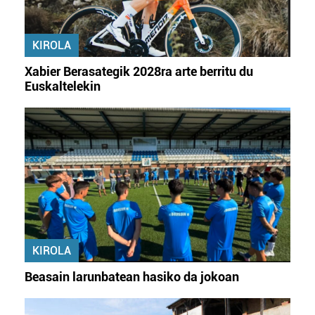
bazkideen zerrenda, beren ustez zein helburutarako
duten interes legitimoa eta horren aurka nola egin
dezakezun ikusteko.
KIROLA
Xabier Berasategik 2028ra arte berritu du
Lortu zure datu pertsonalak prozesatzeko moduari
Euskaltelekin
buruzko informazio gehiago eta ezarri zure lehentasunak
datuen atalean. Edozein unetan alda edo ken dezakezu
zure baimena Cookieen adierazpenean.
Webgune honek cookie propioak eta hirugarrenen cookie-
fitxategiak erabiltzen ditu. Zure esperientzia eta
zerbitzuak hobetzeko asmoz, cookie teknologiaz
baliatzen gara. Ohar hau onartuz gero, teknologia hori
erabiltzeko baimen esplizitua ematen diguzu.
Gehiago
irakurri
KIROLA
Beasain larunbatean hasiko da jokoan