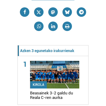
Azken 3 egunetako irakurrienak
1
KIROLA
Beasainek 3-2 galdu du
Reala C-ren aurka