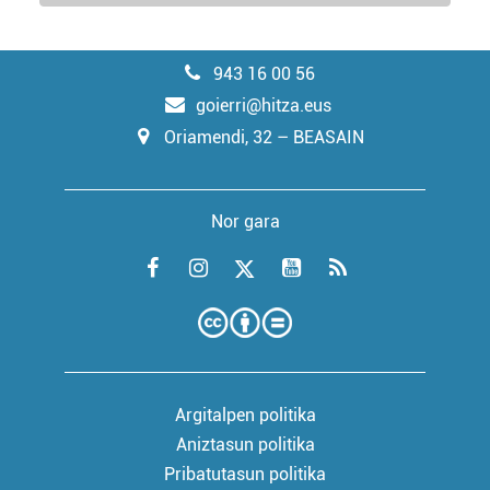
943 16 00 56
goierri@hitza.eus
Oriamendi, 32 – BEASAIN
Nor gara
Argitalpen politika
Aniztasun politika
Pribatutasun politika