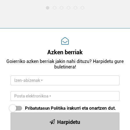
Azken berriak
Goierriko azken berriak jakin nahi dituzu? Harpidetu gure
buletinera!
Pribatutasun Politika
irakurri eta onartzen dut.
Harpidetu