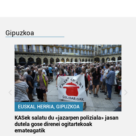
Gipuzkoa
EUSKAL HERRIA, GIPUZKOA
KASek salatu du «jazarpen poliziala» jasan
Pa
dutela gose direnei ogitartekoak
da
emateagatik
«s