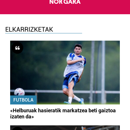
NOR GARA
ELKARRIZKETAK
FUTBOLA
«Helburuak hasieratik markatzea beti gaiztoa
izaten da»